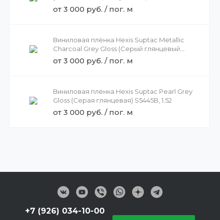
от 3 000 руб. / пог. м
Виниловая плёнка Hexis Suptac Metallic
Charcoal Grey Gloss (Серый глянцевый
металлик) S5433B, 1.52
от 3 000 руб. / пог. м
Виниловая плёнка Hexis Suptac Pearl Grey
Gloss (Серая глянцевая) S5445B, 1.52
от 3 000 руб. / пог. м
+7 (926) 034-10-00