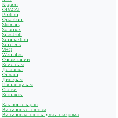
Nippon
ORACAL
Profilm
Quantum
Skincars
Solarnex
Spectroll
Sunmaxfilm
SunTeck
VHQ
Wematec
О компании
Клиентам
Доставка
Оплата
Дилерам
Поставщикам
Статьи
Контакты
...
Каталог товаров
Виниловые пленки
Виниловая пленка для антихрома