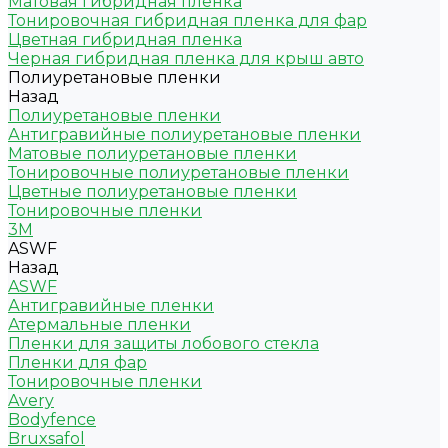
Матовая гибридная пленка
Тонировочная гибридная пленка для фар
Цветная гибридная пленка
Черная гибридная пленка для крыш авто
Полиуретановые пленки
Назад
Полиуретановые пленки
Антигравийные полиуретановые пленки
Матовые полиуретановые пленки
Тонировочные полиуретановые пленки
Цветные полиуретановые пленки
Тонировочные пленки
3M
ASWF
Назад
ASWF
Антигравийные пленки
Атермальные пленки
Пленки для защиты лобового стекла
Пленки для фар
Тонировочные пленки
Avery
Bodyfence
Bruxsafol