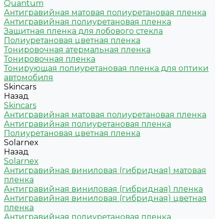
Quantum
Антигравийная матовая полиуретановая пленка
Антигравийная полиуретановая пленка
Защитная пленка для лобового стекла
Полиуретановая цветная пленка
Тонировочная атермальная пленка
Тонировочная пленка
Тонирующая полиуретановая пленка для оптики
автомобиля
Skincars
Назад
Skincars
Антигравийная матовая полиуретановая пленка
Антигравийная полиуретановая пленка
Полиуретановая цветная пленка
Solarnex
Назад
Solarnex
Антигравийная виниловая (гибридная) матовая
пленка
Антигравийная виниловая (гибридная) пленка
Антигравийная виниловая (гибридная) цветная
пленка
Антигравийная полиуретановая пленка