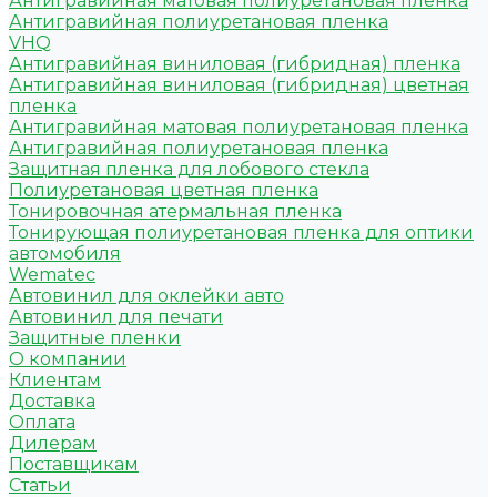
Антигравийная матовая полиуретановая пленка
Антигравийная полиуретановая пленка
VHQ
Антигравийная виниловая (гибридная) пленка
Антигравийная виниловая (гибридная) цветная
пленка
Антигравийная матовая полиуретановая пленка
Антигравийная полиуретановая пленка
Защитная пленка для лобового стекла
Полиуретановая цветная пленка
Тонировочная атермальная пленка
Тонирующая полиуретановая пленка для оптики
автомобиля
Wematec
Автовинил для оклейки авто
Автовинил для печати
Защитные пленки
О компании
Клиентам
Доставка
Оплата
Дилерам
Поставщикам
Статьи