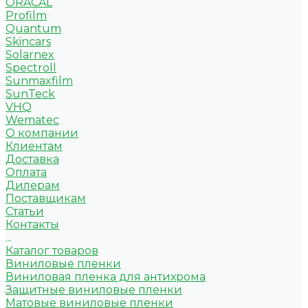
ORACAL
Profilm
Quantum
Skincars
Solarnex
Spectroll
Sunmaxfilm
SunTeck
VHQ
Wematec
О компании
Клиентам
Доставка
Оплата
Дилерам
Поставщикам
Статьи
Контакты
...
Каталог товаров
Виниловые пленки
Виниловая пленка для антихрома
Защитные виниловые пленки
Матовые виниловые пленки