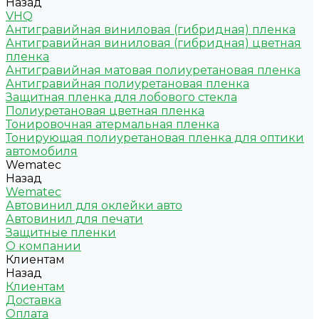
Назад
VHQ
Антигравийная виниловая (гибридная) пленка
Антигравийная виниловая (гибридная) цветная
пленка
Антигравийная матовая полиуретановая пленка
Антигравийная полиуретановая пленка
Защитная пленка для лобового стекла
Полиуретановая цветная пленка
Тонировочная атермальная пленка
Тонирующая полиуретановая пленка для оптики
автомобиля
Wematec
Назад
Wematec
Автовинил для оклейки авто
Автовинил для печати
Защитные пленки
О компании
Клиентам
Назад
Клиентам
Доставка
Оплата