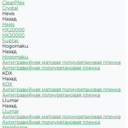
ClearPlex
Crystal
Hexis
Назад
Hexis
HX20000
HX30000
Suptac
Hogomaku
Назад
Hogomaku
Антигравийная матовая полиуретановая пленка
Антигравийная полиуретановая пленка
KDX
Назад
KDX
Антигравийная матовая полиуретановая пленка
Антигравийная полиуретановая пленка
Llumar
Назад
Llumar
Антигравийная матовая полиуретановая пленка
Антигравийная полиуретановая пленка
Membrane