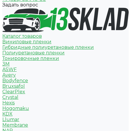
Задать вопрос
Каталог товаров
Виниловые пленки
Гибридные полиуретановые пленки
Полиуретановые пленки
Тонировочные пленки
3M
ASWF
Avery
Bodyfence
Bruxsafol
ClearPlex
Crystal
Hexis
Hogomaku
KDX
Llumar
Membrane
NAR