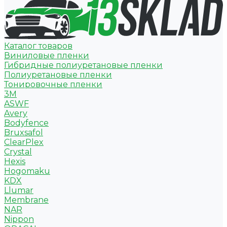
Каталог товаров
Виниловые пленки
Гибридные полиуретановые пленки
Полиуретановые пленки
Тонировочные пленки
3M
ASWF
Avery
Bodyfence
Bruxsafol
ClearPlex
Crystal
Hexis
Hogomaku
KDX
Llumar
Membrane
NAR
Nippon