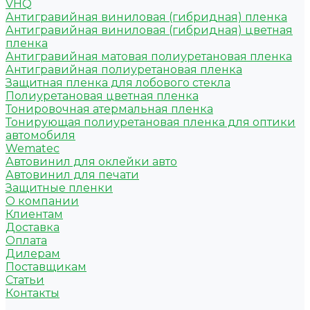
VHQ
Антигравийная виниловая (гибридная) пленка
Антигравийная виниловая (гибридная) цветная
пленка
Антигравийная матовая полиуретановая пленка
Антигравийная полиуретановая пленка
Защитная пленка для лобового стекла
Полиуретановая цветная пленка
Тонировочная атермальная пленка
Тонирующая полиуретановая пленка для оптики
автомобиля
Wematec
Автовинил для оклейки авто
Автовинил для печати
Защитные пленки
О компании
Клиентам
Доставка
Оплата
Дилерам
Поставщикам
Статьи
Контакты