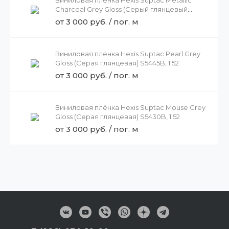
Виниловая плёнка Hexis Suptac Metallic
Charcoal Grey Gloss (Серый глянцевый
металлик) S5433B, 1.52
от 3 000 руб. / пог. м
Виниловая плёнка Hexis Suptac Pearl Grey
Gloss (Серая глянцевая) S5445B, 1.52
от 3 000 руб. / пог. м
Виниловая плёнка Hexis Suptac Mouse Grey
Gloss (Серая глянцевая) S5430B, 1.52
от 3 000 руб. / пог. м