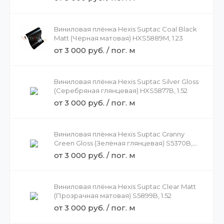
Виниловая плёнка Hexis Suptac Coal Black
Matt (Чёрная матовая) HXS5889M, 1.23
от 3 000 руб. / пог. м
Виниловая плёнка Hexis Suptac Silver Gloss
(Серебряная глянцевая) HXS5877B, 1.52
от 3 000 руб. / пог. м
Виниловая плёнка Hexis Suptac Granny
Green Gloss (Зелёная глянцевая) S5370B,
1.52
от 3 000 руб. / пог. м
Виниловая плёнка Hexis Suptac Clear Matt
(Прозрачная матовая) S5899B, 1.52
от 3 000 руб. / пог. м