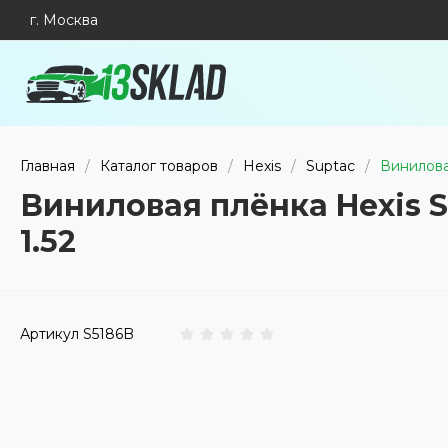
г. Москва
Главная
/
Каталог товаров
/
Hexis
/
Suptac
/
Виниловая
Виниловая плёнка Hexis S
1.52
Артикул
S5186B