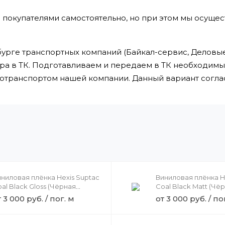
 покупателями самостоятельно, но при этом мы осущес
урге транспортных компаний (Байкал-сервис, Деловые 
ра в ТК. Подготавливаем и передаем в ТК необходим
втотранспортом нашей компании. Данный вариант сог
ниловая плёнка Hexis Suptac
Виниловая плёнка H
al Black Gloss (Чёрная
Coal Black Matt (Чё
янцевая) S5889B, 1.23
матовая) HXS5889M, 
 3 000 руб. / пог. м
от 3 000 руб. / по