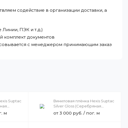
твляем содействие в организации доставки, а
Линии, ПЭК и т.д.)
ый комплект документов
ласовывается с менеджером принимающим заказ
exis Suptac
Виниловая плёнка Hexis Suptac
рная
Silver Gloss (Серебряная
1.23
глянцевая) HXS5877B, 1.52
г. м
от 3 000 руб. / пог. м