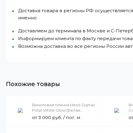
Доставка товара в регионы РФ осуществляется
именно:
Доставляем до терминала в Москве и С-Петерб
Информируем клиента по факту передачи това
Возможна доставка во все регионы России а
Похожие товары
Виниловая плёнка Hexis Suptac
Ви
Polar White Gloss (Белая
Co
глянцевая) S5001B, 1.23
гл
от 3 000 руб. / пог. м
от