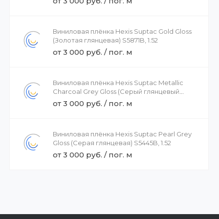
от 3 000 руб. / пог. м
Виниловая плёнка Hexis Suptac Gold Gloss
(Золотая глянцевая) S5871B, 1.52
от 3 000 руб. / пог. м
Виниловая плёнка Hexis Suptac Metallic
Charcoal Grey Gloss (Серый глянцевый
металлик) S5433B, 1.52
от 3 000 руб. / пог. м
Виниловая плёнка Hexis Suptac Pearl Grey
Gloss (Серая глянцевая) S5445B, 1.52
от 3 000 руб. / пог. м