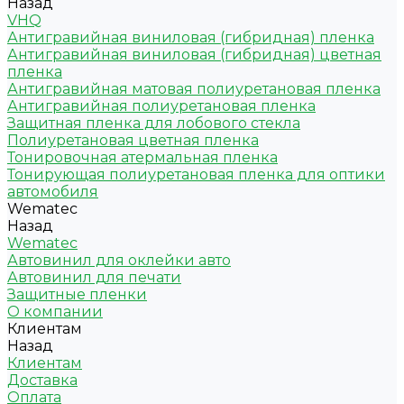
Назад
VHQ
Антигравийная виниловая (гибридная) пленка
Антигравийная виниловая (гибридная) цветная
пленка
Антигравийная матовая полиуретановая пленка
Антигравийная полиуретановая пленка
Защитная пленка для лобового стекла
Полиуретановая цветная пленка
Тонировочная атермальная пленка
Тонирующая полиуретановая пленка для оптики
автомобиля
Wematec
Назад
Wematec
Автовинил для оклейки авто
Автовинил для печати
Защитные пленки
О компании
Клиентам
Назад
Клиентам
Доставка
Оплата