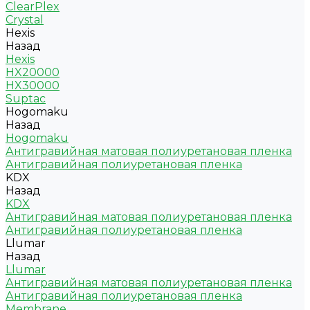
ClearPlex
Crystal
Hexis
Назад
Hexis
HX20000
HX30000
Suptac
Hogomaku
Назад
Hogomaku
Антигравийная матовая полиуретановая пленка
Антигравийная полиуретановая пленка
KDX
Назад
KDX
Антигравийная матовая полиуретановая пленка
Антигравийная полиуретановая пленка
Llumar
Назад
Llumar
Антигравийная матовая полиуретановая пленка
Антигравийная полиуретановая пленка
Membrane