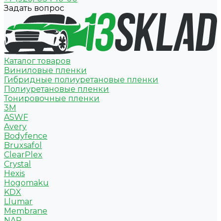
Задать вопрос
Каталог товаров
Виниловые пленки
Гибридные полиуретановые пленки
Полиуретановые пленки
Тонировочные пленки
3M
ASWF
Avery
Bodyfence
Bruxsafol
ClearPlex
Crystal
Hexis
Hogomaku
KDX
Llumar
Membrane
NAR