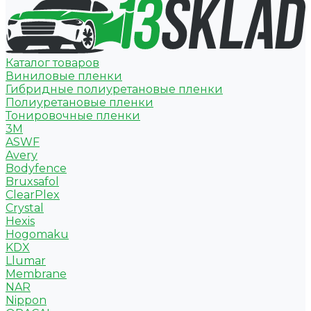
Каталог товаров
Виниловые пленки
Гибридные полиуретановые пленки
Полиуретановые пленки
Тонировочные пленки
3M
ASWF
Avery
Bodyfence
Bruxsafol
ClearPlex
Crystal
Hexis
Hogomaku
KDX
Llumar
Membrane
NAR
Nippon