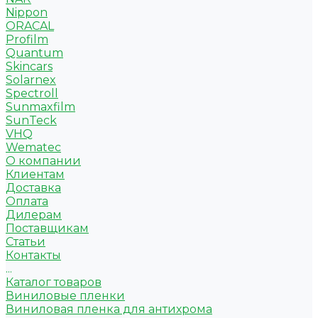
Nippon
ORACAL
Profilm
Quantum
Skincars
Solarnex
Spectroll
Sunmaxfilm
SunTeck
VHQ
Wematec
О компании
Клиентам
Доставка
Оплата
Дилерам
Поставщикам
Статьи
Контакты
...
Каталог товаров
Виниловые пленки
Виниловая пленка для антихрома