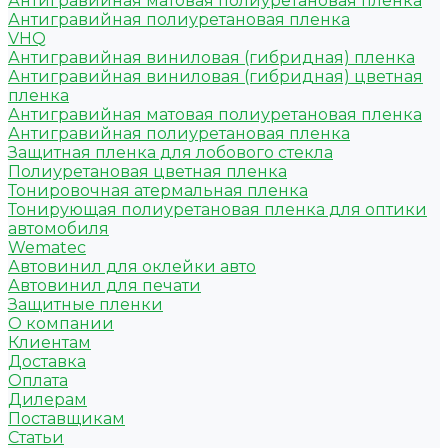
Антигравийная матовая полиуретановая пленка
Антигравийная полиуретановая пленка
VHQ
Антигравийная виниловая (гибридная) пленка
Антигравийная виниловая (гибридная) цветная
пленка
Антигравийная матовая полиуретановая пленка
Антигравийная полиуретановая пленка
Защитная пленка для лобового стекла
Полиуретановая цветная пленка
Тонировочная атермальная пленка
Тонирующая полиуретановая пленка для оптики
автомобиля
Wematec
Автовинил для оклейки авто
Автовинил для печати
Защитные пленки
О компании
Клиентам
Доставка
Оплата
Дилерам
Поставщикам
Статьи