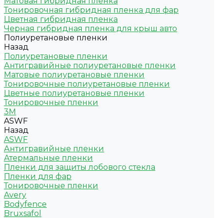
Матовая гибридная пленка
Тонировочная гибридная пленка для фар
Цветная гибридная пленка
Черная гибридная пленка для крыш авто
Полиуретановые пленки
Назад
Полиуретановые пленки
Антигравийные полиуретановые пленки
Матовые полиуретановые пленки
Тонировочные полиуретановые пленки
Цветные полиуретановые пленки
Тонировочные пленки
3M
ASWF
Назад
ASWF
Антигравийные пленки
Атермальные пленки
Пленки для защиты лобового стекла
Пленки для фар
Тонировочные пленки
Avery
Bodyfence
Bruxsafol