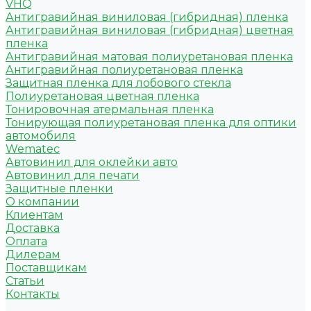
VHQ
Антигравийная виниловая (гибридная) пленка
Антигравийная виниловая (гибридная) цветная
пленка
Антигравийная матовая полиуретановая пленка
Антигравийная полиуретановая пленка
Защитная пленка для лобового стекла
Полиуретановая цветная пленка
Тонировочная атермальная пленка
Тонирующая полиуретановая пленка для оптики
автомобиля
Wematec
Автовинил для оклейки авто
Автовинил для печати
Защитные пленки
О компании
Клиентам
Доставка
Оплата
Дилерам
Поставщикам
Статьи
Контакты