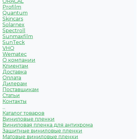
ORACAL
Profilm
Quantum
Skincars
Solarnex
Spectroll
Sunmaxfilm
SunTeck
VHQ
Wematec
О компании
Клиентам
Доставка
Оплата
Дилерам
Поставщикам
Статьи
Контакты
...
Каталог товаров
Виниловые пленки
Виниловая пленка для антихрома
Защитные виниловые пленки
Матовые виниловые пленки