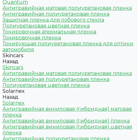
Quantum
Антигравийная матовая полиуретановая пленка
Антигравийная полиуретановая пленка
Защитная пленка для лобового стекла
Полиуретановая цветная пленка
Тонировочная атермальная пленка
Тонировочная пленка
Тонирующая полиуретановая пленка для оптики
автомобиля
Skincars
Назад
Skincars
Антигравийная матовая полиуретановая пленка
Антигравийная полиуретановая пленка
Полиуретановая цветная пленка
Solarnex
Назад
Solarnex
Антигравийная виниловая (гибридная) матовая
пленка
Антигравийная виниловая (гибридная) пленка
Антигравийная виниловая (гибридная) цветная
пленка
Антигравийная полиуретановая пленка