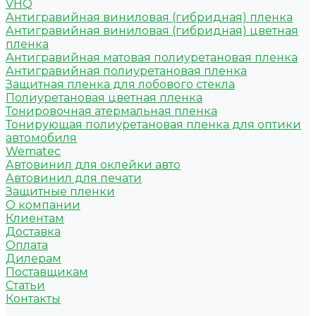
VHQ
Антигравийная виниловая (гибридная) пленка
Антигравийная виниловая (гибридная) цветная
пленка
Антигравийная матовая полиуретановая пленка
Антигравийная полиуретановая пленка
Защитная пленка для лобового стекла
Полиуретановая цветная пленка
Тонировочная атермальная пленка
Тонирующая полиуретановая пленка для оптики
автомобиля
Wematec
Автовинил для оклейки авто
Автовинил для печати
Защитные пленки
О компании
Клиентам
Доставка
Оплата
Дилерам
Поставщикам
Статьи
Контакты