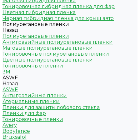
Матовая гибридная пленка
Тонировочная гибридная пленка для фар
Цветная гибридная пленка
Черная гибридная пленка для крыш авто
Полиуретановые пленки
Назад
Полиуретановые пленки
Антигравийные полиуретановые пленки
Матовые полиуретановые пленки
Тонировочные полиуретановые пленки
Цветные полиуретановые пленки
Тонировочные пленки
3M
ASWF
Назад
ASWF
Антигравийные пленки
Атермальные пленки
Пленки для защиты лобового стекла
Пленки для фар
Тонировочные пленки
Avery
Bodyfence
Bruxsafol