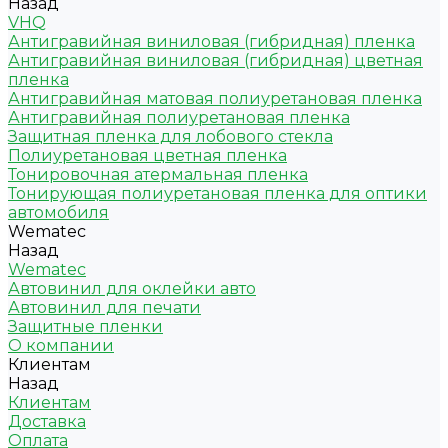
Назад
VHQ
Антигравийная виниловая (гибридная) пленка
Антигравийная виниловая (гибридная) цветная
пленка
Антигравийная матовая полиуретановая пленка
Антигравийная полиуретановая пленка
Защитная пленка для лобового стекла
Полиуретановая цветная пленка
Тонировочная атермальная пленка
Тонирующая полиуретановая пленка для оптики
автомобиля
Wematec
Назад
Wematec
Автовинил для оклейки авто
Автовинил для печати
Защитные пленки
О компании
Клиентам
Назад
Клиентам
Доставка
Оплата