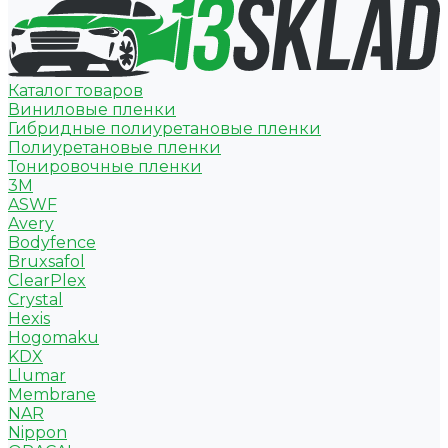
Каталог товаров
Виниловые пленки
Гибридные полиуретановые пленки
Полиуретановые пленки
Тонировочные пленки
3M
ASWF
Avery
Bodyfence
Bruxsafol
ClearPlex
Crystal
Hexis
Hogomaku
KDX
Llumar
Membrane
NAR
Nippon