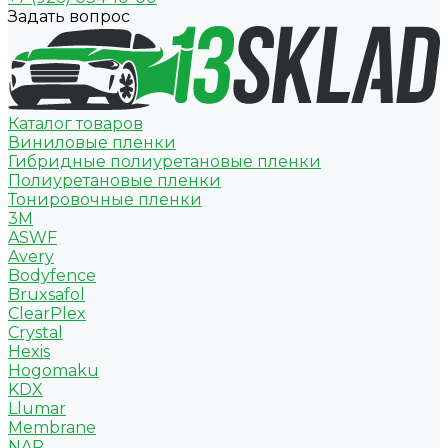
Задать вопрос
Каталог товаров
Виниловые пленки
Гибридные полиуретановые пленки
Полиуретановые пленки
Тонировочные пленки
3M
ASWF
Avery
Bodyfence
Bruxsafol
ClearPlex
Crystal
Hexis
Hogomaku
KDX
Llumar
Membrane
NAR