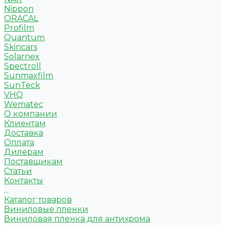
Nippon
ORACAL
Profilm
Quantum
Skincars
Solarnex
Spectroll
Sunmaxfilm
SunTeck
VHQ
Wematec
О компании
Клиентам
Доставка
Оплата
Дилерам
Поставщикам
Статьи
Контакты
...
Каталог товаров
Виниловые пленки
Виниловая пленка для антихрома