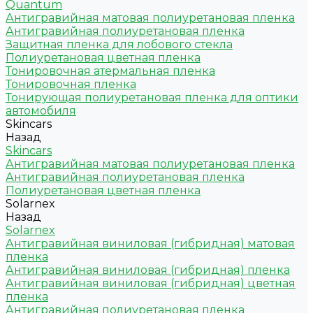
Quantum
Антигравийная матовая полиуретановая пленка
Антигравийная полиуретановая пленка
Защитная пленка для лобового стекла
Полиуретановая цветная пленка
Тонировочная атермальная пленка
Тонировочная пленка
Тонирующая полиуретановая пленка для оптики
автомобиля
Skincars
Назад
Skincars
Антигравийная матовая полиуретановая пленка
Антигравийная полиуретановая пленка
Полиуретановая цветная пленка
Solarnex
Назад
Solarnex
Антигравийная виниловая (гибридная) матовая
пленка
Антигравийная виниловая (гибридная) пленка
Антигравийная виниловая (гибридная) цветная
пленка
Антигравийная полиуретановая пленка