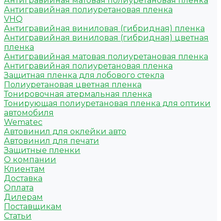
Антигравийная матовая полиуретановая пленка
Антигравийная полиуретановая пленка
VHQ
Антигравийная виниловая (гибридная) пленка
Антигравийная виниловая (гибридная) цветная
пленка
Антигравийная матовая полиуретановая пленка
Антигравийная полиуретановая пленка
Защитная пленка для лобового стекла
Полиуретановая цветная пленка
Тонировочная атермальная пленка
Тонирующая полиуретановая пленка для оптики
автомобиля
Wematec
Автовинил для оклейки авто
Автовинил для печати
Защитные пленки
О компании
Клиентам
Доставка
Оплата
Дилерам
Поставщикам
Статьи