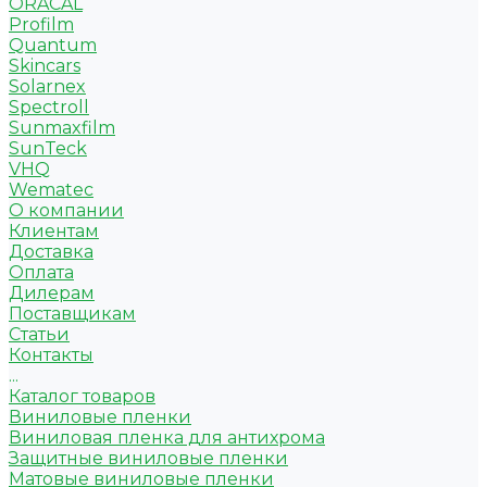
ORACAL
Profilm
Quantum
Skincars
Solarnex
Spectroll
Sunmaxfilm
SunTeck
VHQ
Wematec
О компании
Клиентам
Доставка
Оплата
Дилерам
Поставщикам
Статьи
Контакты
...
Каталог товаров
Виниловые пленки
Виниловая пленка для антихрома
Защитные виниловые пленки
Матовые виниловые пленки