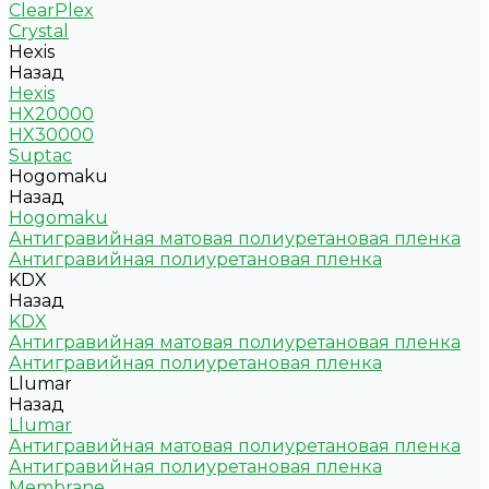
ClearPlex
Crystal
Hexis
Назад
Hexis
HX20000
HX30000
Suptac
Hogomaku
Назад
Hogomaku
Антигравийная матовая полиуретановая пленка
Антигравийная полиуретановая пленка
KDX
Назад
KDX
Антигравийная матовая полиуретановая пленка
Антигравийная полиуретановая пленка
Llumar
Назад
Llumar
Антигравийная матовая полиуретановая пленка
Антигравийная полиуретановая пленка
Membrane