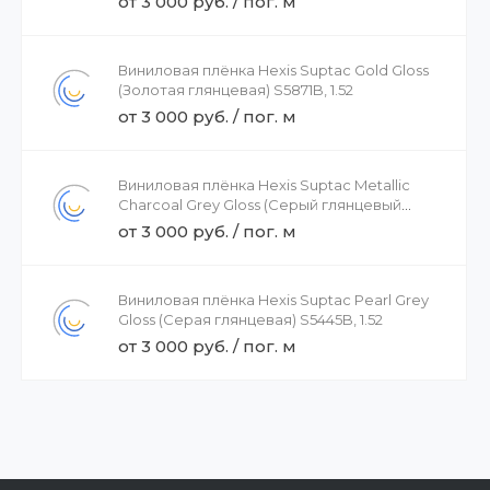
от 3 000 руб. / пог. м
Виниловая плёнка Hexis Suptac Gold Gloss
(Золотая глянцевая) S5871B, 1.52
от 3 000 руб. / пог. м
Виниловая плёнка Hexis Suptac Metallic
Charcoal Grey Gloss (Серый глянцевый
металлик) S5433B, 1.52
от 3 000 руб. / пог. м
Виниловая плёнка Hexis Suptac Pearl Grey
Gloss (Серая глянцевая) S5445B, 1.52
от 3 000 руб. / пог. м