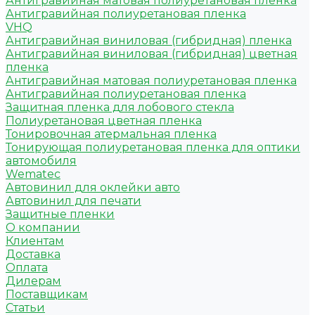
Антигравийная матовая полиуретановая пленка
Антигравийная полиуретановая пленка
VHQ
Антигравийная виниловая (гибридная) пленка
Антигравийная виниловая (гибридная) цветная
пленка
Антигравийная матовая полиуретановая пленка
Антигравийная полиуретановая пленка
Защитная пленка для лобового стекла
Полиуретановая цветная пленка
Тонировочная атермальная пленка
Тонирующая полиуретановая пленка для оптики
автомобиля
Wematec
Автовинил для оклейки авто
Автовинил для печати
Защитные пленки
О компании
Клиентам
Доставка
Оплата
Дилерам
Поставщикам
Статьи