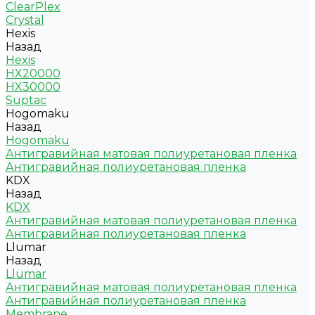
ClearPlex
Crystal
Hexis
Назад
Hexis
HX20000
HX30000
Suptac
Hogomaku
Назад
Hogomaku
Антигравийная матовая полиуретановая пленка
Антигравийная полиуретановая пленка
KDX
Назад
KDX
Антигравийная матовая полиуретановая пленка
Антигравийная полиуретановая пленка
Llumar
Назад
Llumar
Антигравийная матовая полиуретановая пленка
Антигравийная полиуретановая пленка
Membrane