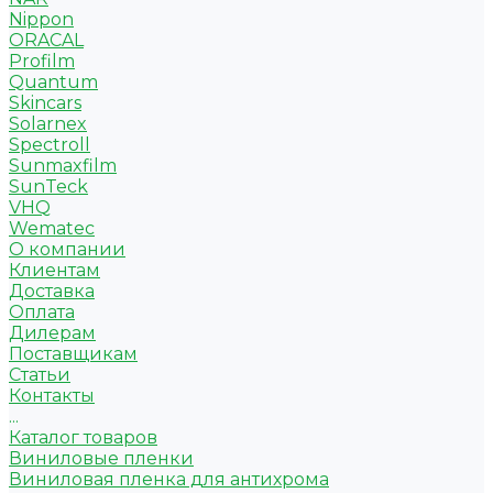
Nippon
ORACAL
Profilm
Quantum
Skincars
Solarnex
Spectroll
Sunmaxfilm
SunTeck
VHQ
Wematec
О компании
Клиентам
Доставка
Оплата
Дилерам
Поставщикам
Статьи
Контакты
...
Каталог товаров
Виниловые пленки
Виниловая пленка для антихрома