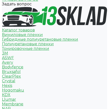
Задать вопрос
Каталог товаров
Виниловые пленки
Гибридные полиуретановые пленки
Полиуретановые пленки
Тонировочные пленки
3M
ASWF
Avery
Bodyfence
Bruxsafol
ClearPlex
Crystal
Hexis
Hogomaku
KDX
Llumar
Membrane
NAR