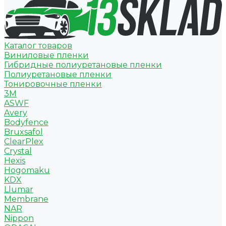
Каталог товаров
Виниловые пленки
Гибридные полиуретановые пленки
Полиуретановые пленки
Тонировочные пленки
3M
ASWF
Avery
Bodyfence
Bruxsafol
ClearPlex
Crystal
Hexis
Hogomaku
KDX
Llumar
Membrane
NAR
Nippon