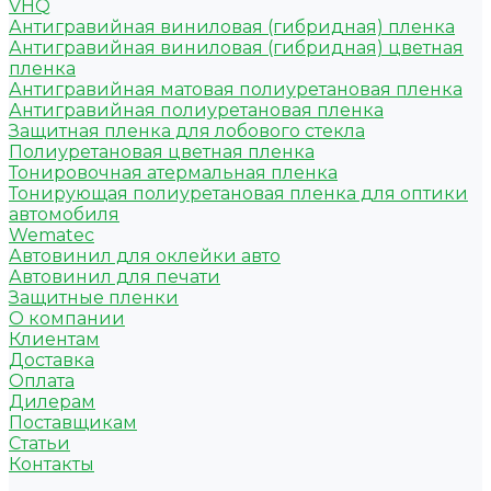
VHQ
Антигравийная виниловая (гибридная) пленка
Антигравийная виниловая (гибридная) цветная
пленка
Антигравийная матовая полиуретановая пленка
Антигравийная полиуретановая пленка
Защитная пленка для лобового стекла
Полиуретановая цветная пленка
Тонировочная атермальная пленка
Тонирующая полиуретановая пленка для оптики
автомобиля
Wematec
Автовинил для оклейки авто
Автовинил для печати
Защитные пленки
О компании
Клиентам
Доставка
Оплата
Дилерам
Поставщикам
Статьи
Контакты