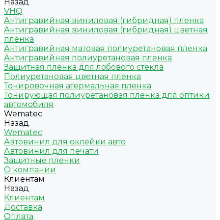
Назад
VHQ
Антигравийная виниловая (гибридная) пленка
Антигравийная виниловая (гибридная) цветная
пленка
Антигравийная матовая полиуретановая пленка
Антигравийная полиуретановая пленка
Защитная пленка для лобового стекла
Полиуретановая цветная пленка
Тонировочная атермальная пленка
Тонирующая полиуретановая пленка для оптики
автомобиля
Wematec
Назад
Wematec
Автовинил для оклейки авто
Автовинил для печати
Защитные пленки
О компании
Клиентам
Назад
Клиентам
Доставка
Оплата