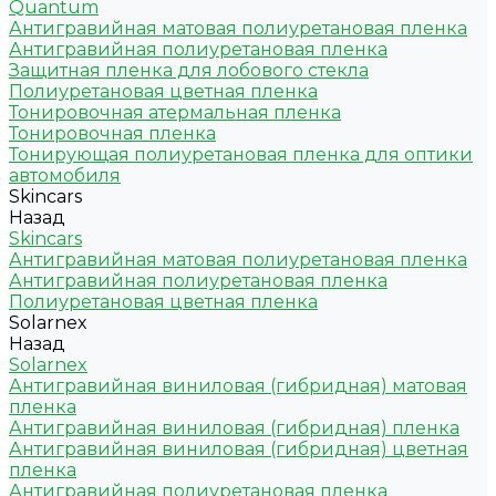
Quantum
Антигравийная матовая полиуретановая пленка
Антигравийная полиуретановая пленка
Защитная пленка для лобового стекла
Полиуретановая цветная пленка
Тонировочная атермальная пленка
Тонировочная пленка
Тонирующая полиуретановая пленка для оптики
автомобиля
Skincars
Назад
Skincars
Антигравийная матовая полиуретановая пленка
Антигравийная полиуретановая пленка
Полиуретановая цветная пленка
Solarnex
Назад
Solarnex
Антигравийная виниловая (гибридная) матовая
пленка
Антигравийная виниловая (гибридная) пленка
Антигравийная виниловая (гибридная) цветная
пленка
Антигравийная полиуретановая пленка