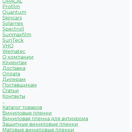
ORACAL
Profilm
Quantum
Skincars
Solarnex
Spectroll
Sunmaxfilm
SunTeck
VHQ
Wematec
О компании
Клиентам
Доставка
Оплата
Дилерам
Поставщикам
Статьи
Контакты
...
Каталог товаров
Виниловые пленки
Виниловая пленка для антихрома
Защитные виниловые пленки
Матовые виниловые пленки