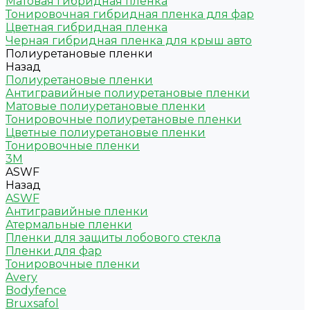
Матовая гибридная пленка
Тонировочная гибридная пленка для фар
Цветная гибридная пленка
Черная гибридная пленка для крыш авто
Полиуретановые пленки
Назад
Полиуретановые пленки
Антигравийные полиуретановые пленки
Матовые полиуретановые пленки
Тонировочные полиуретановые пленки
Цветные полиуретановые пленки
Тонировочные пленки
3M
ASWF
Назад
ASWF
Антигравийные пленки
Атермальные пленки
Пленки для защиты лобового стекла
Пленки для фар
Тонировочные пленки
Avery
Bodyfence
Bruxsafol