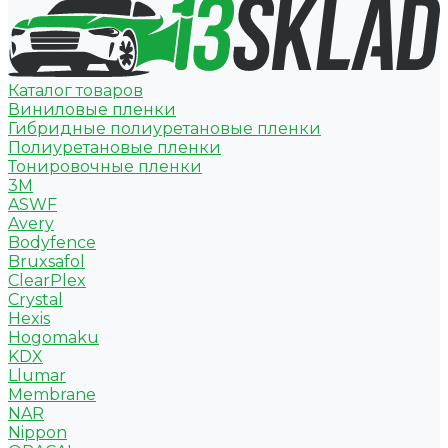
Каталог товаров
Виниловые пленки
Гибридные полиуретановые пленки
Полиуретановые пленки
Тонировочные пленки
3M
ASWF
Avery
Bodyfence
Bruxsafol
ClearPlex
Crystal
Hexis
Hogomaku
KDX
Llumar
Membrane
NAR
Nippon