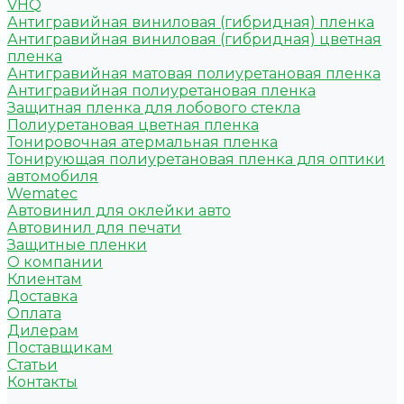
VHQ
Антигравийная виниловая (гибридная) пленка
Антигравийная виниловая (гибридная) цветная
пленка
Антигравийная матовая полиуретановая пленка
Антигравийная полиуретановая пленка
Защитная пленка для лобового стекла
Полиуретановая цветная пленка
Тонировочная атермальная пленка
Тонирующая полиуретановая пленка для оптики
автомобиля
Wematec
Автовинил для оклейки авто
Автовинил для печати
Защитные пленки
О компании
Клиентам
Доставка
Оплата
Дилерам
Поставщикам
Статьи
Контакты