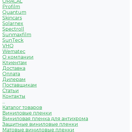
ORACAL
Profilm
Quantum
Skincars
Solarnex
Spectroll
Sunmaxfilm
SunTeck
VHQ
Wematec
О компании
Клиентам
Доставка
Оплата
Дилерам
Поставщикам
Статьи
Контакты
...
Каталог товаров
Виниловые пленки
Виниловая пленка для антихрома
Защитные виниловые пленки
Матовые виниловые пленки