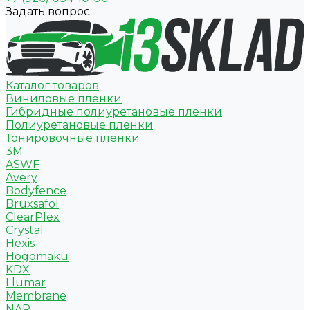
Задать вопрос
Каталог товаров
Виниловые пленки
Гибридные полиуретановые пленки
Полиуретановые пленки
Тонировочные пленки
3M
ASWF
Avery
Bodyfence
Bruxsafol
ClearPlex
Crystal
Hexis
Hogomaku
KDX
Llumar
Membrane
NAR