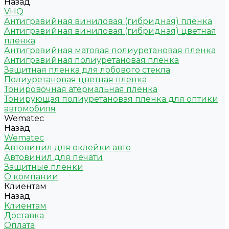
Назад
VHQ
Антигравийная виниловая (гибридная) пленка
Антигравийная виниловая (гибридная) цветная
пленка
Антигравийная матовая полиуретановая пленка
Антигравийная полиуретановая пленка
Защитная пленка для лобового стекла
Полиуретановая цветная пленка
Тонировочная атермальная пленка
Тонирующая полиуретановая пленка для оптики
автомобиля
Wematec
Назад
Wematec
Автовинил для оклейки авто
Автовинил для печати
Защитные пленки
О компании
Клиентам
Назад
Клиентам
Доставка
Оплата