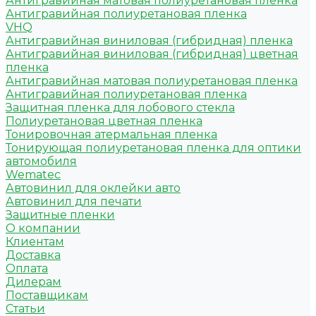
Антигравийная матовая полиуретановая пленка
Антигравийная полиуретановая пленка
VHQ
Антигравийная виниловая (гибридная) пленка
Антигравийная виниловая (гибридная) цветная
пленка
Антигравийная матовая полиуретановая пленка
Антигравийная полиуретановая пленка
Защитная пленка для лобового стекла
Полиуретановая цветная пленка
Тонировочная атермальная пленка
Тонирующая полиуретановая пленка для оптики
автомобиля
Wematec
Автовинил для оклейки авто
Автовинил для печати
Защитные пленки
О компании
Клиентам
Доставка
Оплата
Дилерам
Поставщикам
Статьи