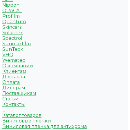
Nippon
ORACAL
Profilm
Quantum
Skincars
Solarnex
Spectroll
Sunmaxfilm
SunTeck
VHQ
Wematec
О компании
Клиентам
Доставка
Оплата
Дилерам
Поставщикам
Статьи
Контакты
...
Каталог товаров
Виниловые пленки
Виниловая пленка для антихрома