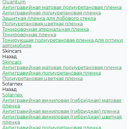
Quantum
Антигравийная матовая полиуретановая пленка
Антигравийная полиуретановая пленка
Защитная пленка для лобового стекла
Полиуретановая цветная пленка
Тонировочная атермальная пленка
Тонировочная пленка
Тонирующая полиуретановая пленка для оптики
автомобиля
Skincars
Назад
Skincars
Антигравийная матовая полиуретановая пленка
Антигравийная полиуретановая пленка
Полиуретановая цветная пленка
Solarnex
Назад
Solarnex
Антигравийная виниловая (гибридная) матовая
пленка
Антигравийная виниловая (гибридная) пленка
Антигравийная виниловая (гибридная) цветная
пленка
Антигравийная полиуретановая пленка