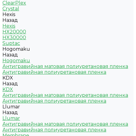
ClearPlex
Crystal
Hexis
Назад
Hexis
HX20000
HX30000
Suptac
Hogomaku
Назад
Hogomaku
Антигравийная матовая полиуретановая пленка
Антигравийная полиуретановая пленка
KDX
Назад
KDX
Антигравийная матовая полиуретановая пленка
Антигравийная полиуретановая пленка
Llumar
Назад
Llumar
Антигравийная матовая полиуретановая пленка
Антигравийная полиуретановая пленка
Membrane