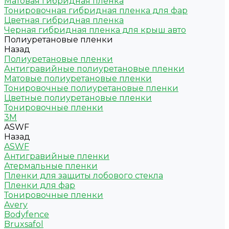
Матовая гибридная пленка
Тонировочная гибридная пленка для фар
Цветная гибридная пленка
Черная гибридная пленка для крыш авто
Полиуретановые пленки
Назад
Полиуретановые пленки
Антигравийные полиуретановые пленки
Матовые полиуретановые пленки
Тонировочные полиуретановые пленки
Цветные полиуретановые пленки
Тонировочные пленки
3M
ASWF
Назад
ASWF
Антигравийные пленки
Атермальные пленки
Пленки для защиты лобового стекла
Пленки для фар
Тонировочные пленки
Avery
Bodyfence
Bruxsafol