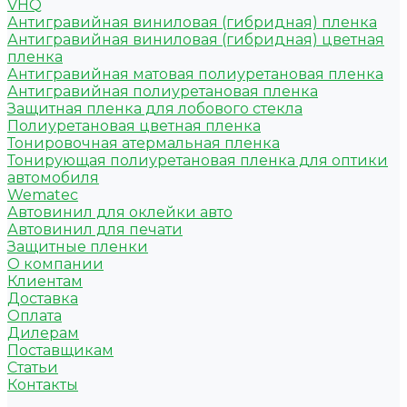
VHQ
Антигравийная виниловая (гибридная) пленка
Антигравийная виниловая (гибридная) цветная
пленка
Антигравийная матовая полиуретановая пленка
Антигравийная полиуретановая пленка
Защитная пленка для лобового стекла
Полиуретановая цветная пленка
Тонировочная атермальная пленка
Тонирующая полиуретановая пленка для оптики
автомобиля
Wematec
Автовинил для оклейки авто
Автовинил для печати
Защитные пленки
О компании
Клиентам
Доставка
Оплата
Дилерам
Поставщикам
Статьи
Контакты