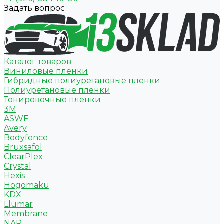
Задать вопрос
Каталог товаров
Виниловые пленки
Гибридные полиуретановые пленки
Полиуретановые пленки
Тонировочные пленки
3M
ASWF
Avery
Bodyfence
Bruxsafol
ClearPlex
Crystal
Hexis
Hogomaku
KDX
Llumar
Membrane
NAR