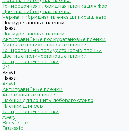
Матовая гибридная пленка
Тонировочная гибридная пленка для фар
Цветная гибридная пленка
Черная гибридная пленка для крыш авто
Полиуретановые пленки
Назад
Полиуретановые пленки
Антигравийные полиуретановые пленки
Матовые полиуретановые пленки
Тонировочные полиуретановые пленки
Цветные полиуретановые пленки
Тонировочные пленки
3M
ASWF
Назад
ASWF
Антигравийные пленки
Атермальные пленки
Пленки для защиты лобового стекла
Пленки для фар
Тонировочные пленки
Avery
Bodyfence
Bruxsafol