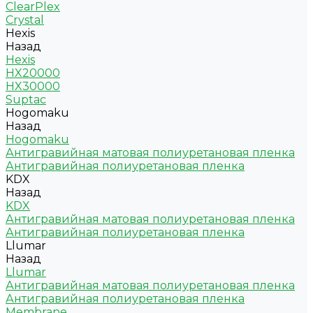
ClearPlex
Crystal
Hexis
Назад
Hexis
HX20000
HX30000
Suptac
Hogomaku
Назад
Hogomaku
Антигравийная матовая полиуретановая пленка
Антигравийная полиуретановая пленка
KDX
Назад
KDX
Антигравийная матовая полиуретановая пленка
Антигравийная полиуретановая пленка
Llumar
Назад
Llumar
Антигравийная матовая полиуретановая пленка
Антигравийная полиуретановая пленка
Membrane