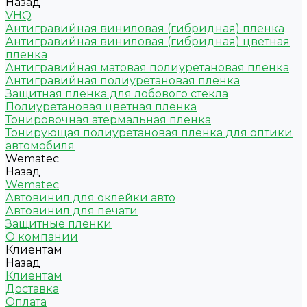
Назад
VHQ
Антигравийная виниловая (гибридная) пленка
Антигравийная виниловая (гибридная) цветная
пленка
Антигравийная матовая полиуретановая пленка
Антигравийная полиуретановая пленка
Защитная пленка для лобового стекла
Полиуретановая цветная пленка
Тонировочная атермальная пленка
Тонирующая полиуретановая пленка для оптики
автомобиля
Wematec
Назад
Wematec
Автовинил для оклейки авто
Автовинил для печати
Защитные пленки
О компании
Клиентам
Назад
Клиентам
Доставка
Оплата