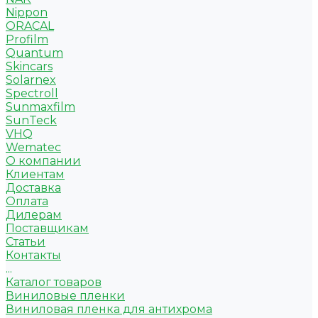
Nippon
ORACAL
Profilm
Quantum
Skincars
Solarnex
Spectroll
Sunmaxfilm
SunTeck
VHQ
Wematec
О компании
Клиентам
Доставка
Оплата
Дилерам
Поставщикам
Статьи
Контакты
...
Каталог товаров
Виниловые пленки
Виниловая пленка для антихрома