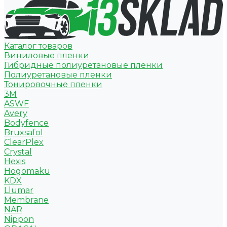
Каталог товаров
Виниловые пленки
Гибридные полиуретановые пленки
Полиуретановые пленки
Тонировочные пленки
3M
ASWF
Avery
Bodyfence
Bruxsafol
ClearPlex
Crystal
Hexis
Hogomaku
KDX
Llumar
Membrane
NAR
Nippon