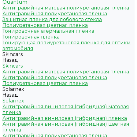
Quantum
Антигравийная матовая полиуретановая пленка
Антигравийная полиуретановая пленка
Защитная пленка для лобового стекла
Полиуретановая цветная пленка
Тонировочная атермальная пленка
Тонировочная пленка
Тонирующая полиуретановая пленка для оптики
автомобиля
Skincars
Назад
Skincars
Антигравийная матовая полиуретановая пленка
Антигравийная полиуретановая пленка
Полиуретановая цветная пленка
Solarnex
Назад
Solarnex
Антигравийная виниловая (гибридная) матовая
пленка
Антигравийная виниловая (гибридная) пленка
Антигравийная виниловая (гибридная) цветная
пленка
Антигравийная полиуретановая пленка