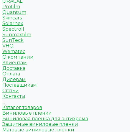
ORACAL
Profilm
Quantum
Skincars
Solarnex
Spectroll
Sunmaxfilm
SunTeck
VHQ
Wematec
О компании
Клиентам
Доставка
Оплата
Дилерам
Поставщикам
Статьи
Контакты
...
Каталог товаров
Виниловые пленки
Виниловая пленка для антихрома
Защитные виниловые пленки
Матовые виниловые пленки