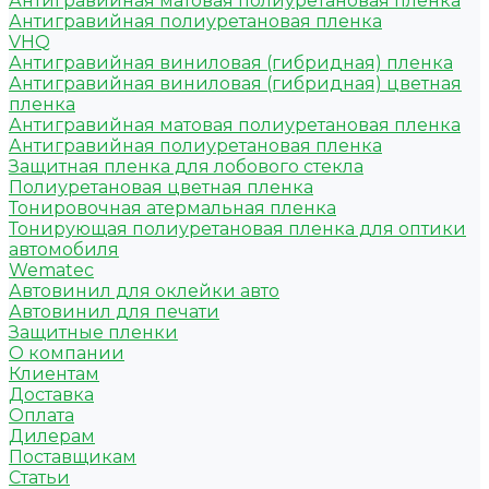
Антигравийная матовая полиуретановая пленка
Антигравийная полиуретановая пленка
VHQ
Антигравийная виниловая (гибридная) пленка
Антигравийная виниловая (гибридная) цветная
пленка
Антигравийная матовая полиуретановая пленка
Антигравийная полиуретановая пленка
Защитная пленка для лобового стекла
Полиуретановая цветная пленка
Тонировочная атермальная пленка
Тонирующая полиуретановая пленка для оптики
автомобиля
Wematec
Автовинил для оклейки авто
Автовинил для печати
Защитные пленки
О компании
Клиентам
Доставка
Оплата
Дилерам
Поставщикам
Статьи