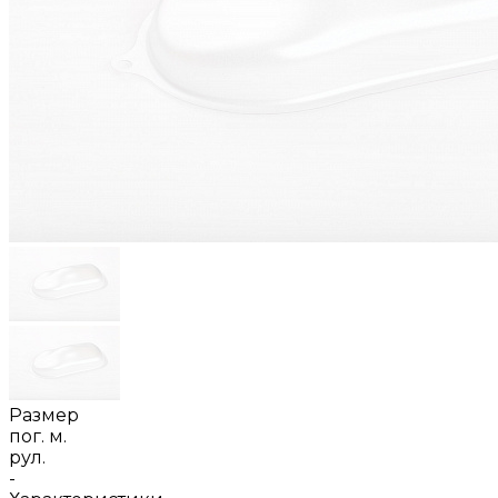
Размер
пог. м.
рул.
-