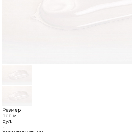
Размер
пог. м.
рул.
-