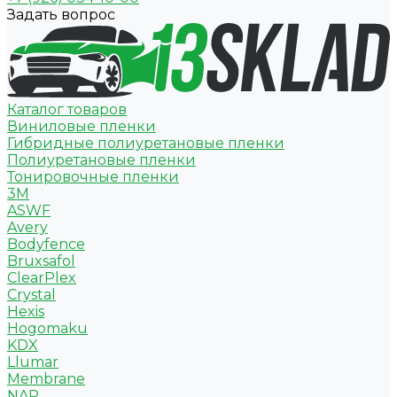
Задать вопрос
Каталог товаров
Виниловые пленки
Гибридные полиуретановые пленки
Полиуретановые пленки
Тонировочные пленки
3M
ASWF
Avery
Bodyfence
Bruxsafol
ClearPlex
Crystal
Hexis
Hogomaku
KDX
Llumar
Membrane
NAR