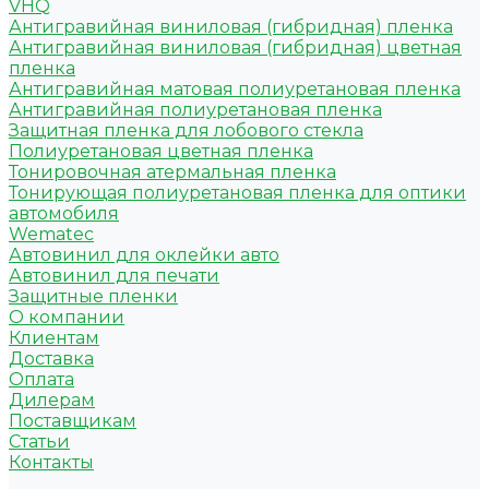
VHQ
Антигравийная виниловая (гибридная) пленка
Антигравийная виниловая (гибридная) цветная
пленка
Антигравийная матовая полиуретановая пленка
Антигравийная полиуретановая пленка
Защитная пленка для лобового стекла
Полиуретановая цветная пленка
Тонировочная атермальная пленка
Тонирующая полиуретановая пленка для оптики
автомобиля
Wematec
Автовинил для оклейки авто
Автовинил для печати
Защитные пленки
О компании
Клиентам
Доставка
Оплата
Дилерам
Поставщикам
Статьи
Контакты