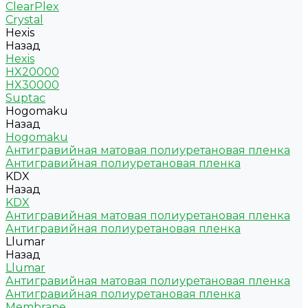
ClearPlex
Crystal
Hexis
Назад
Hexis
HX20000
HX30000
Suptac
Hogomaku
Назад
Hogomaku
Антигравийная матовая полиуретановая пленка
Антигравийная полиуретановая пленка
KDX
Назад
KDX
Антигравийная матовая полиуретановая пленка
Антигравийная полиуретановая пленка
Llumar
Назад
Llumar
Антигравийная матовая полиуретановая пленка
Антигравийная полиуретановая пленка
Membrane