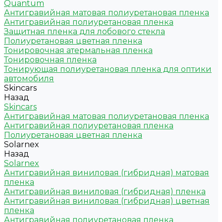
Quantum
Антигравийная матовая полиуретановая пленка
Антигравийная полиуретановая пленка
Защитная пленка для лобового стекла
Полиуретановая цветная пленка
Тонировочная атермальная пленка
Тонировочная пленка
Тонирующая полиуретановая пленка для оптики
автомобиля
Skincars
Назад
Skincars
Антигравийная матовая полиуретановая пленка
Антигравийная полиуретановая пленка
Полиуретановая цветная пленка
Solarnex
Назад
Solarnex
Антигравийная виниловая (гибридная) матовая
пленка
Антигравийная виниловая (гибридная) пленка
Антигравийная виниловая (гибридная) цветная
пленка
Антигравийная полиуретановая пленка