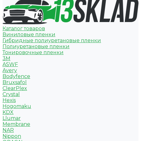
Каталог товаров
Виниловые пленки
Гибридные полиуретановые пленки
Полиуретановые пленки
Тонировочные пленки
3M
ASWF
Avery
Bodyfence
Bruxsafol
ClearPlex
Crystal
Hexis
Hogomaku
KDX
Llumar
Membrane
NAR
Nippon