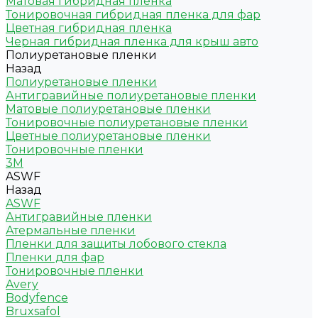
Матовая гибридная пленка
Тонировочная гибридная пленка для фар
Цветная гибридная пленка
Черная гибридная пленка для крыш авто
Полиуретановые пленки
Назад
Полиуретановые пленки
Антигравийные полиуретановые пленки
Матовые полиуретановые пленки
Тонировочные полиуретановые пленки
Цветные полиуретановые пленки
Тонировочные пленки
3M
ASWF
Назад
ASWF
Антигравийные пленки
Атермальные пленки
Пленки для защиты лобового стекла
Пленки для фар
Тонировочные пленки
Avery
Bodyfence
Bruxsafol