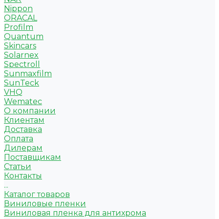
Nippon
ORACAL
Profilm
Quantum
Skincars
Solarnex
Spectroll
Sunmaxfilm
SunTeck
VHQ
Wematec
О компании
Клиентам
Доставка
Оплата
Дилерам
Поставщикам
Статьи
Контакты
...
Каталог товаров
Виниловые пленки
Виниловая пленка для антихрома