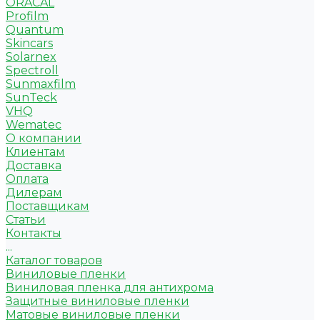
ORACAL
Profilm
Quantum
Skincars
Solarnex
Spectroll
Sunmaxfilm
SunTeck
VHQ
Wematec
О компании
Клиентам
Доставка
Оплата
Дилерам
Поставщикам
Статьи
Контакты
...
Каталог товаров
Виниловые пленки
Виниловая пленка для антихрома
Защитные виниловые пленки
Матовые виниловые пленки