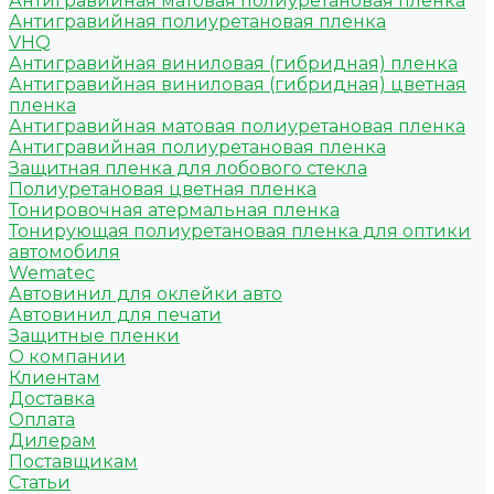
Антигравийная матовая полиуретановая пленка
Антигравийная полиуретановая пленка
VHQ
Антигравийная виниловая (гибридная) пленка
Антигравийная виниловая (гибридная) цветная
пленка
Антигравийная матовая полиуретановая пленка
Антигравийная полиуретановая пленка
Защитная пленка для лобового стекла
Полиуретановая цветная пленка
Тонировочная атермальная пленка
Тонирующая полиуретановая пленка для оптики
автомобиля
Wematec
Автовинил для оклейки авто
Автовинил для печати
Защитные пленки
О компании
Клиентам
Доставка
Оплата
Дилерам
Поставщикам
Статьи