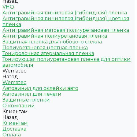
Назад
VHQ
Антигравийная виниловая (гибридная) пленка
Антигравийная виниловая (гибридная) цветная
пленка
Антигравийная матовая полиуретановая пленка
Антигравийная полиуретановая пленка
Защитная пленка для лобового стекла
Полиуретановая цветная пленка
Тонировочная атермальная пленка
Тонирующая полиуретановая пленка для оптики
автомобиля
Wematec
Назад
Wematec
Автовинил для оклейки авто
Автовинил для печати
Защитные пленки
О компании
Клиентам
Назад
Клиентам
Доставка
Оплата