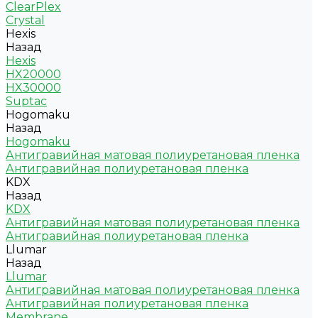
ClearPlex
Crystal
Hexis
Назад
Hexis
HX20000
HX30000
Suptac
Hogomaku
Назад
Hogomaku
Антигравийная матовая полиуретановая пленка
Антигравийная полиуретановая пленка
KDX
Назад
KDX
Антигравийная матовая полиуретановая пленка
Антигравийная полиуретановая пленка
Llumar
Назад
Llumar
Антигравийная матовая полиуретановая пленка
Антигравийная полиуретановая пленка
Membrane