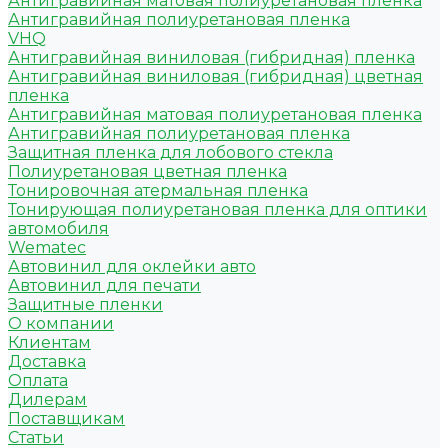
Антигравийная матовая полиуретановая пленка
Антигравийная полиуретановая пленка
VHQ
Антигравийная виниловая (гибридная) пленка
Антигравийная виниловая (гибридная) цветная
пленка
Антигравийная матовая полиуретановая пленка
Антигравийная полиуретановая пленка
Защитная пленка для лобового стекла
Полиуретановая цветная пленка
Тонировочная атермальная пленка
Тонирующая полиуретановая пленка для оптики
автомобиля
Wematec
Автовинил для оклейки авто
Автовинил для печати
Защитные пленки
О компании
Клиентам
Доставка
Оплата
Дилерам
Поставщикам
Статьи