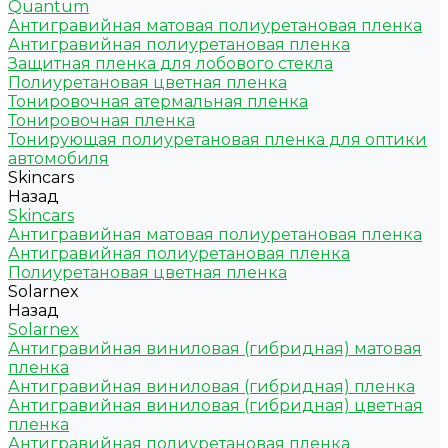
Quantum
Антигравийная матовая полиуретановая пленка
Антигравийная полиуретановая пленка
Защитная пленка для лобового стекла
Полиуретановая цветная пленка
Тонировочная атермальная пленка
Тонировочная пленка
Тонирующая полиуретановая пленка для оптики
автомобиля
Skincars
Назад
Skincars
Антигравийная матовая полиуретановая пленка
Антигравийная полиуретановая пленка
Полиуретановая цветная пленка
Solarnex
Назад
Solarnex
Антигравийная виниловая (гибридная) матовая
пленка
Антигравийная виниловая (гибридная) пленка
Антигравийная виниловая (гибридная) цветная
пленка
Антигравийная полиуретановая пленка