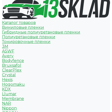
Каталог товаров
Виниловые пленки
Гибридные полиуретановые пленки
Полиуретановые пленки
Тонировочные пленки
3M
ASWF
Avery
Bodyfence
Bruxsafol
ClearPlex
Crystal
Hexis
Hogomaku
KDX
Llumar
Membrane
NAR
Nippon