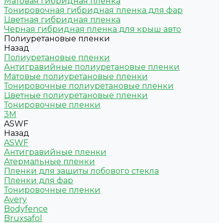
Матовая гибридная пленка
Тонировочная гибридная пленка для фар
Цветная гибридная пленка
Черная гибридная пленка для крыш авто
Полиуретановые пленки
Назад
Полиуретановые пленки
Антигравийные полиуретановые пленки
Матовые полиуретановые пленки
Тонировочные полиуретановые пленки
Цветные полиуретановые пленки
Тонировочные пленки
3M
ASWF
Назад
ASWF
Антигравийные пленки
Атермальные пленки
Пленки для защиты лобового стекла
Пленки для фар
Тонировочные пленки
Avery
Bodyfence
Bruxsafol