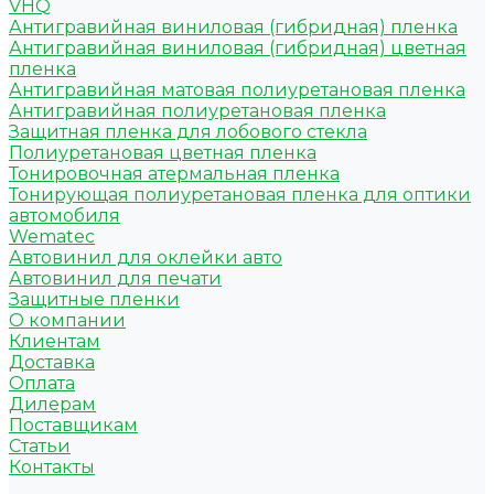
VHQ
Антигравийная виниловая (гибридная) пленка
Антигравийная виниловая (гибридная) цветная
пленка
Антигравийная матовая полиуретановая пленка
Антигравийная полиуретановая пленка
Защитная пленка для лобового стекла
Полиуретановая цветная пленка
Тонировочная атермальная пленка
Тонирующая полиуретановая пленка для оптики
автомобиля
Wematec
Автовинил для оклейки авто
Автовинил для печати
Защитные пленки
О компании
Клиентам
Доставка
Оплата
Дилерам
Поставщикам
Статьи
Контакты