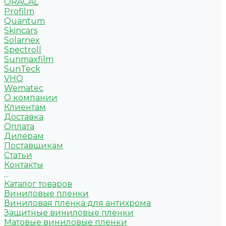
ORACAL
Profilm
Quantum
Skincars
Solarnex
Spectroll
Sunmaxfilm
SunTeck
VHQ
Wematec
О компании
Клиентам
Доставка
Оплата
Дилерам
Поставщикам
Статьи
Контакты
...
Каталог товаров
Виниловые пленки
Виниловая пленка для антихрома
Защитные виниловые пленки
Матовые виниловые пленки