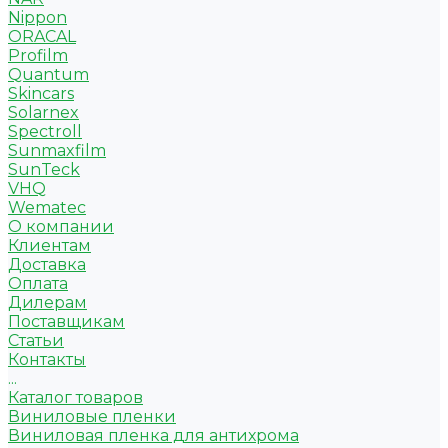
Nippon
ORACAL
Profilm
Quantum
Skincars
Solarnex
Spectroll
Sunmaxfilm
SunTeck
VHQ
Wematec
О компании
Клиентам
Доставка
Оплата
Дилерам
Поставщикам
Статьи
Контакты
...
Каталог товаров
Виниловые пленки
Виниловая пленка для антихрома