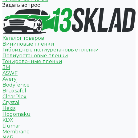
Задать вопрос
Каталог товаров
Виниловые пленки
Гибридные полиуретановые пленки
Полиуретановые пленки
Тонировочные пленки
3M
ASWF
Avery
Bodyfence
Bruxsafol
ClearPlex
Crystal
Hexis
Hogomaku
KDX
Llumar
Membrane
NAR