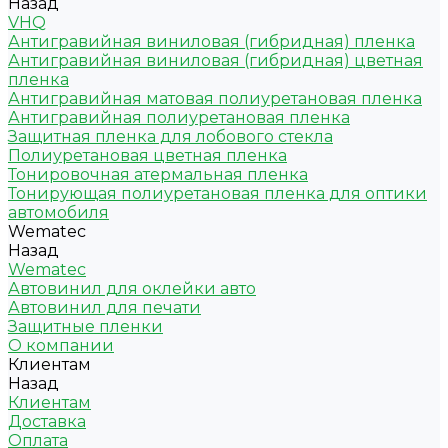
Назад
VHQ
Антигравийная виниловая (гибридная) пленка
Антигравийная виниловая (гибридная) цветная
пленка
Антигравийная матовая полиуретановая пленка
Антигравийная полиуретановая пленка
Защитная пленка для лобового стекла
Полиуретановая цветная пленка
Тонировочная атермальная пленка
Тонирующая полиуретановая пленка для оптики
автомобиля
Wematec
Назад
Wematec
Автовинил для оклейки авто
Автовинил для печати
Защитные пленки
О компании
Клиентам
Назад
Клиентам
Доставка
Оплата