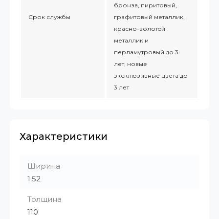
бронза, пиритовый,
Срок службы
графитовый металлик,
красно-золотoй
металлик и
перламутровый до 3
лет, новые
эксклюзивные цвета до
3 лет
Характеристики
Ширина
1.52
Толщина
110