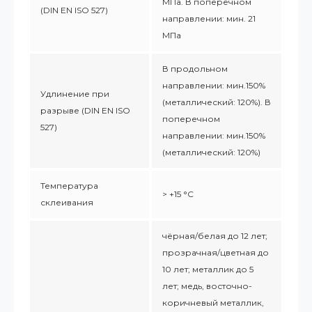
МПа. В поперечном
(DIN EN ISO 527)
направлении: мин. 21
МПа
В продольном
направлении: мин.150%
Удлинение при
(металлический: 120%). В
разрыве (DIN EN ISO
поперечном
527)
направлении: мин.150%
(металлический: 120%)
Температура
> +15 °C
склеивания
чёрная/белая до 12 лет;
прозрачная/цветная до
10 лет; металлик до 5
лет; медь, восточно-
коричневый металлик,