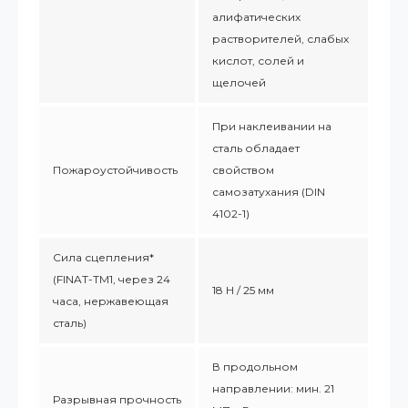
алифатических
растворителей, слабых
кислот, солей и
щелочей
При наклеивании на
сталь обладает
Пожароустойчивость
свойством
самозатухания (DIN
4102-1)
Сила сцепления*
(FINAT-TM1, через 24
18 Н / 25 мм
часа, нержавеющая
сталь)
В продольном
направлении: мин. 21
Разрывная прочность