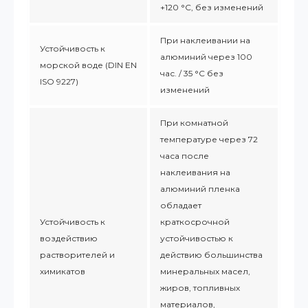
+120 °С, без изменений
При наклеивании на
Устойчивость к
алюминий через 100
морской воде (DIN EN
час. / 35 °C без
ISO 9227)
изменений
При комнатной
температуре через 72
часа после
наклеивания на
алюминий пленка
обладает
Устойчивость к
краткосрочной
воздействию
устойчивостью к
растворителей и
действию большинства
химикатов
минеральных масел,
жиров, топливных
материалов,