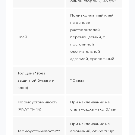
одной стороны, 143 г/м²
Полиакрилатный клей
на основе
растворителей,
Клей
перемещаемый, с
постоянной
окончательной
адгезией, прозрачный
Толщина* (без
защитной бумаги и
110 мкм
клея)
Формоустойчивость
При наклеивании на
(FINAT TM 14)
сталь усадка макс. 0,1 мм
При наклеивании на
Термоустойчивость***
алюминий, от -50 °С до