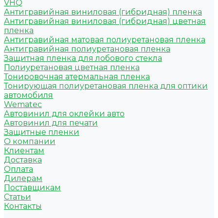
VHQ
Антигравийная виниловая (гибридная) пленка
Антигравийная виниловая (гибридная) цветная
пленка
Антигравийная матовая полиуретановая пленка
Антигравийная полиуретановая пленка
Защитная пленка для лобового стекла
Полиуретановая цветная пленка
Тонировочная атермальная пленка
Тонирующая полиуретановая пленка для оптики
автомобиля
Wematec
Автовинил для оклейки авто
Автовинил для печати
Защитные пленки
О компании
Клиентам
Доставка
Оплата
Дилерам
Поставщикам
Статьи
Контакты