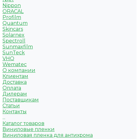
Nippon
ORACAL
Profilm
Quantum
Skincars
Solarnex
Spectroll
Sunmaxfilm
SunTeck
VHQ
Wematec
О компании
Клиентам
Доставка
Оплата
Дилерам
Поставщикам
Статьи
Контакты
...
Каталог товаров
Виниловые пленки
Виниловая пленка для антихрома