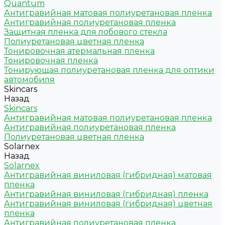
Quantum
Антигравийная матовая полиуретановая пленка
Антигравийная полиуретановая пленка
Защитная пленка для лобового стекла
Полиуретановая цветная пленка
Тонировочная атермальная пленка
Тонировочная пленка
Тонирующая полиуретановая пленка для оптики
автомобиля
Skincars
Назад
Skincars
Антигравийная матовая полиуретановая пленка
Антигравийная полиуретановая пленка
Полиуретановая цветная пленка
Solarnex
Назад
Solarnex
Антигравийная виниловая (гибридная) матовая
пленка
Антигравийная виниловая (гибридная) пленка
Антигравийная виниловая (гибридная) цветная
пленка
Антигравийная полиуретановая пленка