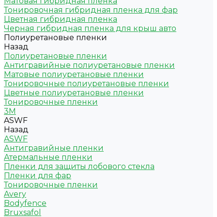
Матовая гибридная пленка
Тонировочная гибридная пленка для фар
Цветная гибридная пленка
Черная гибридная пленка для крыш авто
Полиуретановые пленки
Назад
Полиуретановые пленки
Антигравийные полиуретановые пленки
Матовые полиуретановые пленки
Тонировочные полиуретановые пленки
Цветные полиуретановые пленки
Тонировочные пленки
3M
ASWF
Назад
ASWF
Антигравийные пленки
Атермальные пленки
Пленки для защиты лобового стекла
Пленки для фар
Тонировочные пленки
Avery
Bodyfence
Bruxsafol