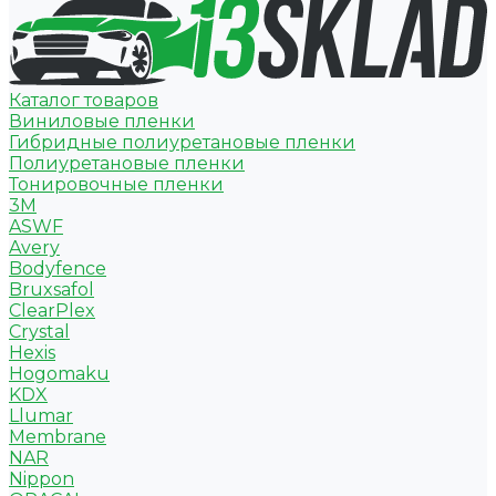
Каталог товаров
Виниловые пленки
Гибридные полиуретановые пленки
Полиуретановые пленки
Тонировочные пленки
3M
ASWF
Avery
Bodyfence
Bruxsafol
ClearPlex
Crystal
Hexis
Hogomaku
KDX
Llumar
Membrane
NAR
Nippon