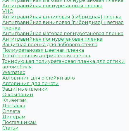
Антигравийная матовая полиуретановая пленка
Антигравийная полиуретановая пленка
VHQ
Антигравийная виниловая (гибридная) пленка
Антигравийная виниловая (гибридная) цветная
пленка
Антигравийная матовая полиуретановая пленка
Антигравийная полиуретановая пленка
Защитная пленка для лобового стекла
Полиуретановая цветная пленка
Тонировочная атермальная пленка
Тонирующая полиуретановая пленка для оптики
автомобиля
Wematec
Автовинил для оклейки авто
Автовинил для печати
Защитные пленки
О компании
Клиентам
Доставка
Оплата
Дилерам
Поставщикам
Статьи