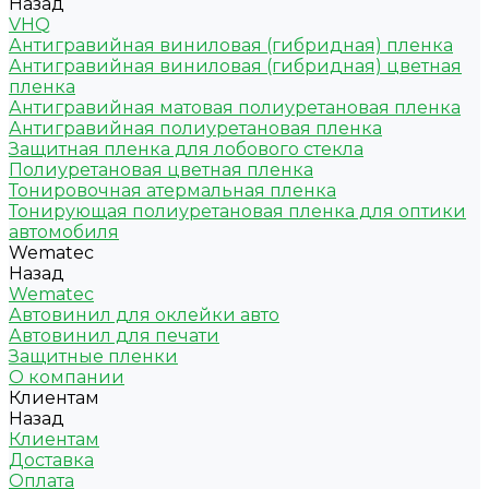
Назад
VHQ
Антигравийная виниловая (гибридная) пленка
Антигравийная виниловая (гибридная) цветная
пленка
Антигравийная матовая полиуретановая пленка
Антигравийная полиуретановая пленка
Защитная пленка для лобового стекла
Полиуретановая цветная пленка
Тонировочная атермальная пленка
Тонирующая полиуретановая пленка для оптики
автомобиля
Wematec
Назад
Wematec
Автовинил для оклейки авто
Автовинил для печати
Защитные пленки
О компании
Клиентам
Назад
Клиентам
Доставка
Оплата