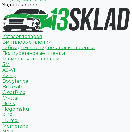
Задать вопрос
Каталог товаров
Виниловые пленки
Гибридные полиуретановые пленки
Полиуретановые пленки
Тонировочные пленки
3M
ASWF
Avery
Bodyfence
Bruxsafol
ClearPlex
Crystal
Hexis
Hogomaku
KDX
Llumar
Membrane
NAR