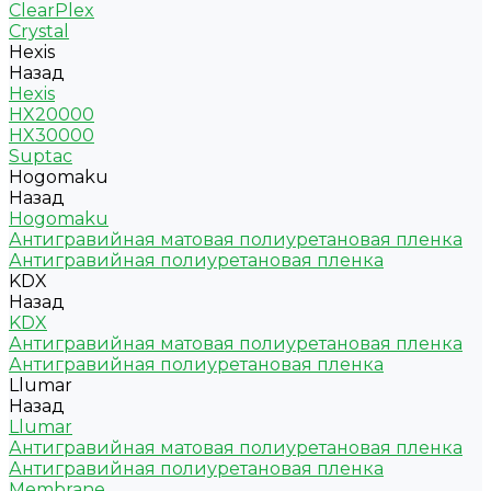
ClearPlex
Crystal
Hexis
Назад
Hexis
HX20000
HX30000
Suptac
Hogomaku
Назад
Hogomaku
Антигравийная матовая полиуретановая пленка
Антигравийная полиуретановая пленка
KDX
Назад
KDX
Антигравийная матовая полиуретановая пленка
Антигравийная полиуретановая пленка
Llumar
Назад
Llumar
Антигравийная матовая полиуретановая пленка
Антигравийная полиуретановая пленка
Membrane