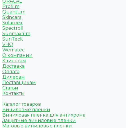
ORACAL
Profilm
Quantum
Skincars
Solarnex
Spectroll
Sunmaxfilm
SunTeck
VHQ
Wematec
О компании
Клиентам
Доставка
Оплата
Дилерам
Поставщикам
Статьи
Контакты
...
Каталог товаров
Виниловые пленки
Виниловая пленка для антихрома
Защитные виниловые пленки
Матовые виниловые пленки