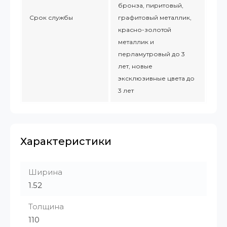
бронза, пиритовый,
Срок службы
графитовый металлик,
красно-золотoй
металлик и
перламутровый до 3
лет, новые
эксклюзивные цвета до
3 лет
Характеристики
Ширина
1.52
Толщина
110