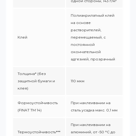
одной стороны, 143 г/м²
Полиакрилатный клей
на основе
растворителей,
Клей
перемещаемый, с
постоянной
окончательной
адгезией, прозрачный
Толщина* (без
защитной бумаги и
110 мкм
клея)
Формоустойчивость
При наклеивании на
(FINAT TM 14)
сталь усадка макс. 0,1 мм
При наклеивании на
Термоустойчивость***
алюминий, от -50 °С до