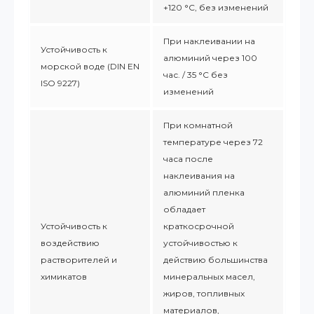
+120 °С, без изменений
При наклеивании на
Устойчивость к
алюминий через 100
морской воде (DIN EN
час. / 35 °C без
ISO 9227)
изменений
При комнатной
температуре через 72
часа после
наклеивания на
алюминий пленка
обладает
Устойчивость к
краткосрочной
воздействию
устойчивостью к
растворителей и
действию большинства
химикатов
минеральных масел,
жиров, топливных
материалов,