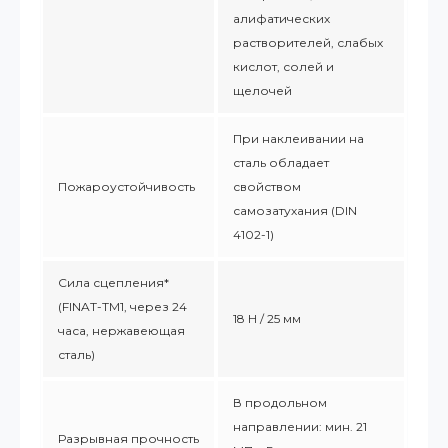
алифатических
растворителей, слабых
кислот, солей и
щелочей
При наклеивании на
сталь обладает
Пожароустойчивость
свойством
самозатухания (DIN
4102-1)
Сила сцепления*
(FINAT-TM1, через 24
18 Н / 25 мм
часа, нержавеющая
сталь)
В продольном
направлении: мин. 21
Разрывная прочность