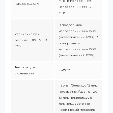
МПа. В поперечном
(DIN EN ISO 527)
направлении: мин. 21
МПа
В продольном
направлении: мин.150%
Удлинение при
(металлический: 120%). В
разрыве (DIN EN ISO
поперечном
527)
направлении: мин.150%
(металлический: 120%)
Температура
> +15 °C
склеивания
чёрная/белая до 12 лет;
прозрачная/цветная до
10 лет; металлик до 5
лет; медь, восточно-
коричневый металлик,