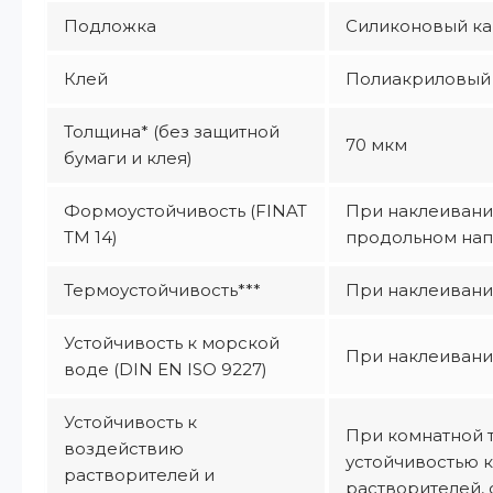
Подложка
Силиконовый кар
Клей
Полиакриловый 
Толщина* (без защитной
70 мкм
бумаги и клея)
Формоустойчивость (FINAT
При наклеивани
TM 14)
продольном напр
Термоустойчивость***
При наклеивании 
Устойчивость к морской
При наклеивании
воде (DIN EN ISO 9227)
Устойчивость к
При комнатной 
воздействию
устойчивостью 
растворителей и
растворителей, 