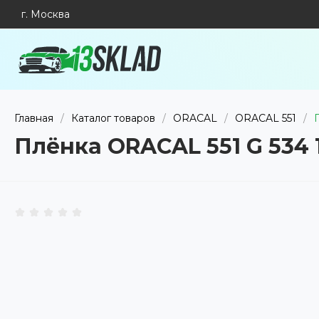
г. Москва
Главная
/
Каталог товаров
/
ORACAL
/
ORACAL 551
/
Плёнка ORACAL 551 G 534 1