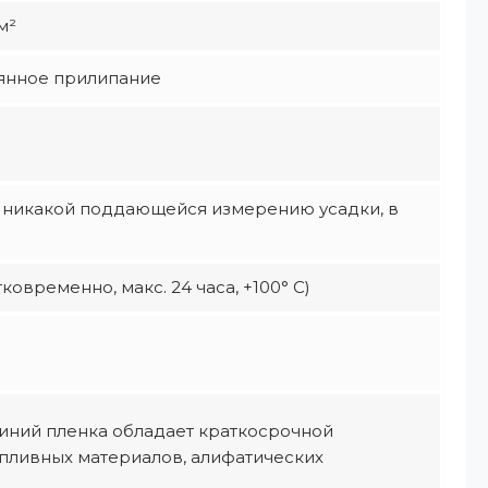
м²
оянное прилипание
я никакой поддающейся измерению усадки, в
ковременно, макс. 24 часа, +100° С)
миний пленка обладает краткосрочной
опливных материалов, алифатических