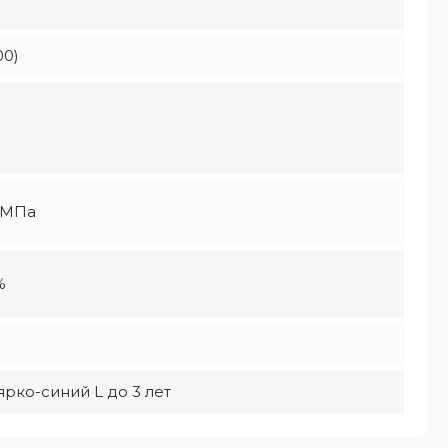
00)
9 МПа
%
ярко-синий L до 3 лет