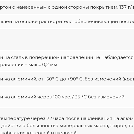
тон с нанесенным с одной стороны покрытием, 137 г/ 
клей на основе растворителя, обеспечивающий пост
и на сталь в поперечном направлении не наблюдаетс
авлении – макс. 0,2 мм
на алюминий, от -50° С до +90° С, без изменений (крат
 на алюминий через 100 час. / 35 °C без изменений
температуре через 72 часа после наклеивания на алю
к действию большинства минеральных масел, жиров, т
слабых кислот, солей и щелочей