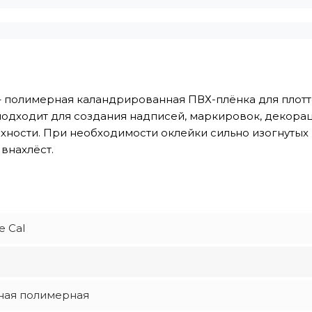
– полимерная каландрированная ПВХ-плёнка для плот
одходит для создания надписей, маркировок, декораци
ности. При необходимости оклейки сильно изогнутых п
 внахлёст.
e Cal
ная полимерная