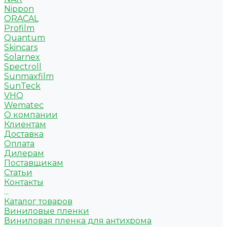
Nippon
ORACAL
Profilm
Quantum
Skincars
Solarnex
Spectroll
Sunmaxfilm
SunTeck
VHQ
Wematec
О компании
Клиентам
Доставка
Оплата
Дилерам
Поставщикам
Статьи
Контакты
...
Каталог товаров
Виниловые пленки
Виниловая пленка для антихрома