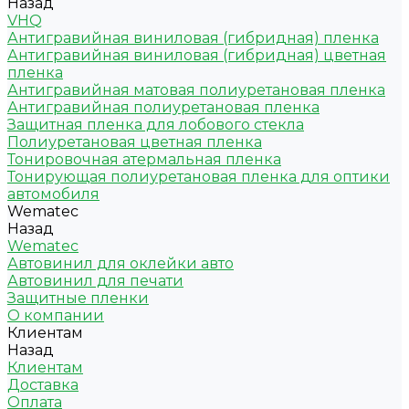
Назад
VHQ
Антигравийная виниловая (гибридная) пленка
Антигравийная виниловая (гибридная) цветная
пленка
Антигравийная матовая полиуретановая пленка
Антигравийная полиуретановая пленка
Защитная пленка для лобового стекла
Полиуретановая цветная пленка
Тонировочная атермальная пленка
Тонирующая полиуретановая пленка для оптики
автомобиля
Wematec
Назад
Wematec
Автовинил для оклейки авто
Автовинил для печати
Защитные пленки
О компании
Клиентам
Назад
Клиентам
Доставка
Оплата