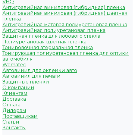
VHQ
Антигравийная виниловая (гибридная) пленка
Антигравийная виниловая (гибридная) цветная
пленка
Антигравийная матовая полиуретановая пленка
Антигравийная полиуретановая пленка
Защитная пленка для лобового стекла
Полиуретановая цветная пленка
Тонировочная атермальная пленка
Тонирующая полиуретановая пленка для оптики
автомобиля
Wematec
Автовинил для оклейки авто
Автовинил для печати
Защитные пленки
О компании
Клиентам
Доставка
Оплата
Дилерам
Поставщикам
Статьи
Контакты