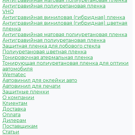
Антигравийная матовая полиуретановая пленка
Антигравийная полиуретановая пленка
VHQ
Антигравийная виниловая (гибридная) пленка
Антигравийная виниловая (гибридная) цветная
пленка
Антигравийная матовая полиуретановая пленка
Антигравийная полиуретановая пленка
Защитная пленка для лобового стекла
Полиуретановая цветная пленка
Тонировочная атермальная пленка
Тонирующая полиуретановая пленка для оптики
автомобиля
Wematec
Автовинил для оклейки авто
Автовинил для печати
Защитные пленки
О компании
Клиентам
Доставка
Оплата
Дилерам
Поставщикам
Статьи