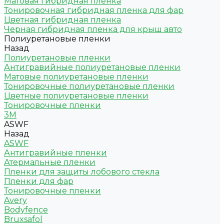
Матовая гибридная пленка
Тонировочная гибридная пленка для фар
Цветная гибридная пленка
Черная гибридная пленка для крыш авто
Полиуретановые пленки
Назад
Полиуретановые пленки
Антигравийные полиуретановые пленки
Матовые полиуретановые пленки
Тонировочные полиуретановые пленки
Цветные полиуретановые пленки
Тонировочные пленки
3M
ASWF
Назад
ASWF
Антигравийные пленки
Атермальные пленки
Пленки для защиты лобового стекла
Пленки для фар
Тонировочные пленки
Avery
Bodyfence
Bruxsafol