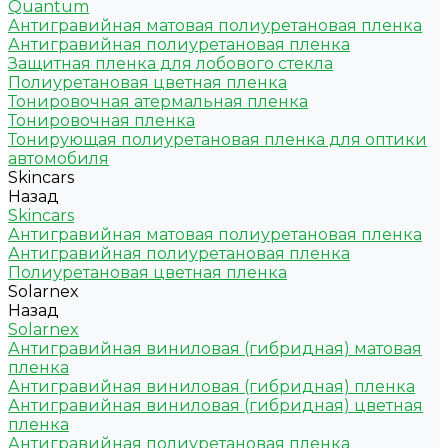
Quantum
Антигравийная матовая полиуретановая пленка
Антигравийная полиуретановая пленка
Защитная пленка для лобового стекла
Полиуретановая цветная пленка
Тонировочная атермальная пленка
Тонировочная пленка
Тонирующая полиуретановая пленка для оптики
автомобиля
Skincars
Назад
Skincars
Антигравийная матовая полиуретановая пленка
Антигравийная полиуретановая пленка
Полиуретановая цветная пленка
Solarnex
Назад
Solarnex
Антигравийная виниловая (гибридная) матовая
пленка
Антигравийная виниловая (гибридная) пленка
Антигравийная виниловая (гибридная) цветная
пленка
Антигравийная полиуретановая пленка