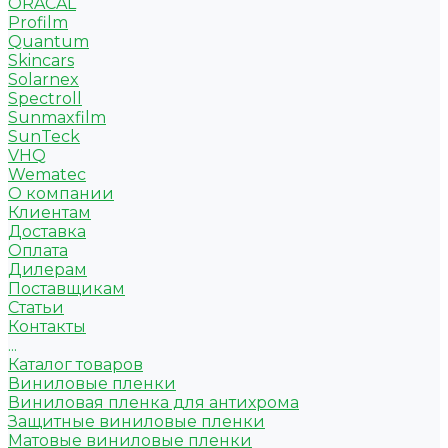
ORACAL
Profilm
Quantum
Skincars
Solarnex
Spectroll
Sunmaxfilm
SunTeck
VHQ
Wematec
О компании
Клиентам
Доставка
Оплата
Дилерам
Поставщикам
Статьи
Контакты
...
Каталог товаров
Виниловые пленки
Виниловая пленка для антихрома
Защитные виниловые пленки
Матовые виниловые пленки