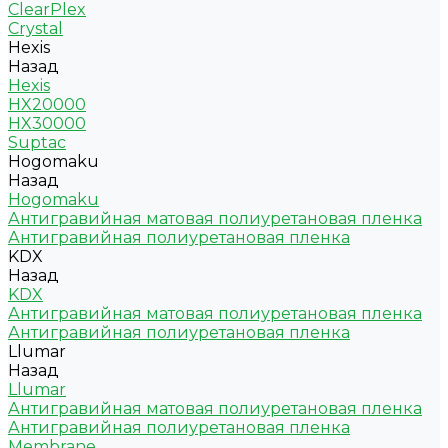
ClearPlex
Crystal
Hexis
Назад
Hexis
HX20000
HX30000
Suptac
Hogomaku
Назад
Hogomaku
Антигравийная матовая полиуретановая пленка
Антигравийная полиуретановая пленка
KDX
Назад
KDX
Антигравийная матовая полиуретановая пленка
Антигравийная полиуретановая пленка
Llumar
Назад
Llumar
Антигравийная матовая полиуретановая пленка
Антигравийная полиуретановая пленка
Membrane