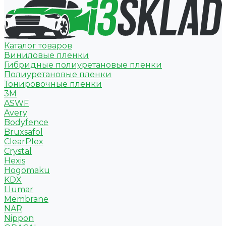
Каталог товаров
Виниловые пленки
Гибридные полиуретановые пленки
Полиуретановые пленки
Тонировочные пленки
3M
ASWF
Avery
Bodyfence
Bruxsafol
ClearPlex
Crystal
Hexis
Hogomaku
KDX
Llumar
Membrane
NAR
Nippon