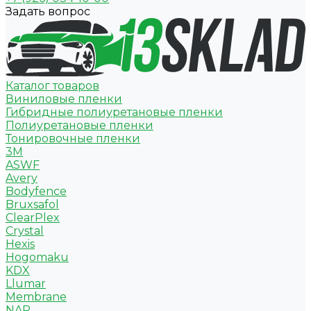
Задать вопрос
Каталог товаров
Виниловые пленки
Гибридные полиуретановые пленки
Полиуретановые пленки
Тонировочные пленки
3M
ASWF
Avery
Bodyfence
Bruxsafol
ClearPlex
Crystal
Hexis
Hogomaku
KDX
Llumar
Membrane
NAR