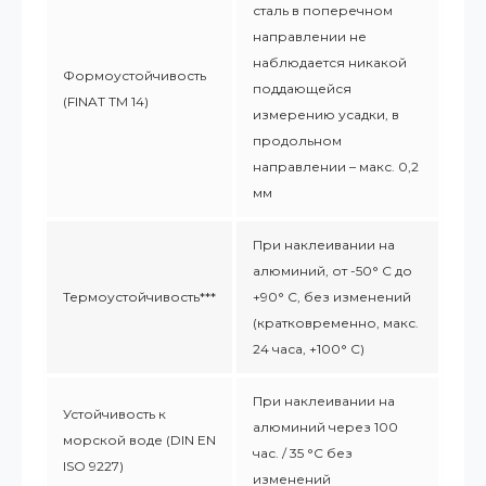
сталь в поперечном
направлении не
наблюдается никакой
Формоустойчивость
поддающейся
(FINAT TM 14)
измерению усадки, в
продольном
направлении – макс. 0,2
мм
При наклеивании на
алюминий, от -50° С до
Термоустойчивость***
+90° С, без изменений
(кратковременно, макс.
24 часа, +100° С)
При наклеивании на
Устойчивость к
алюминий через 100
морской воде (DIN EN
час. / 35 °C без
ISO 9227)
изменений