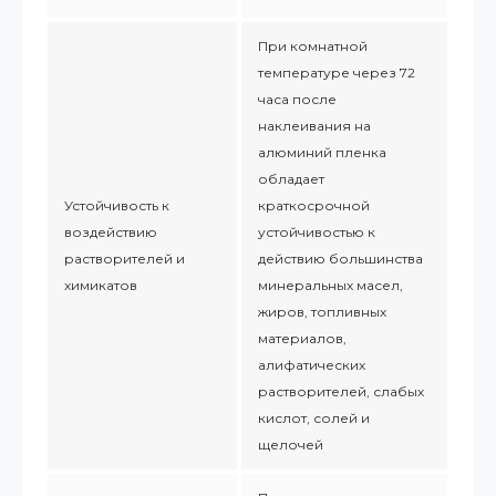
При комнатной
температуре через 72
часа после
наклеивания на
алюминий пленка
обладает
Устойчивость к
краткосрочной
воздействию
устойчивостью к
растворителей и
действию большинства
химикатов
минеральных масел,
жиров, топливных
материалов,
алифатических
растворителей, слабых
кислот, солей и
щелочей