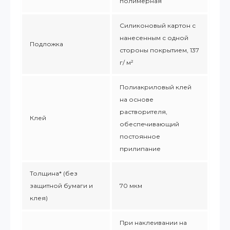
полимерная
Силиконовый картон с
нанесенным с одной
Подложка
стороны покрытием, 137
г/ м²
Полиакриловый клей
на основе
растворителя,
Клей
обеспечивающий
постоянное
прилипание
Толщина* (без
защитной бумаги и
70 мкм
клея)
При наклеивании на