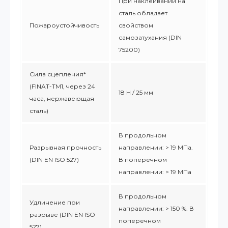
При наклеивании на
сталь обладает
Пожароустойчивость
свойством
самозатухания (DIN
75200)
Сила сцепления*
(FINAT-TM1, через 24
18 Н / 25 мм
часа, нержавеющая
сталь)
В продольном
Разрывная прочность
направлении: > 19 МПа.
(DIN EN ISO 527)
В поперечном
направлении: > 19 МПа
В продольном
Удлинение при
направлении: > 150 %. В
разрыве (DIN EN ISO
поперечном
527)