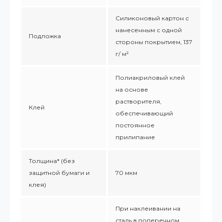
Силиконовый картон с
нанесенным с одной
Подложка
стороны покрытием, 137
г/ м²
Полиакриловый клей
на основе
растворителя,
Клей
обеспечивающий
постоянное
прилипание
Толщина* (без
защитной бумаги и
70 мкм
клея)
При наклеивании на
сталь в поперечном