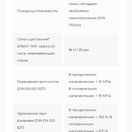
сталь обладает
Пожароустойчивость
свойством
самозатухания (DIN
75200)
Сила сцепления*
(FINAT-TM1, через 24
18 Н / 25 мм
часа, нержавеющая
сталь)
В продольном
Разрывная прочность
направлении: > 19 МПа.
(DIN EN ISO 527)
В поперечном
направлении: > 19 МПа
В продольном
Удлинение при
направлении: > 150 %. В
разрыве (DIN EN ISO
поперечном
527)
направлении: > 170 %