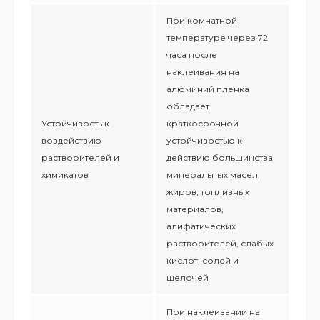
При комнатной
температуре через 72
часа после
наклеивания на
алюминий пленка
обладает
Устойчивость к
краткосрочной
воздействию
устойчивостью к
растворителей и
действию большинства
химикатов
минеральных масел,
жиров, топливных
материалов,
алифатических
растворителей, слабых
кислот, солей и
щелочей
При наклеивании на