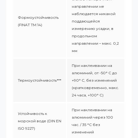
направлении не
наблюдается никакой
Формоустойчивость
поддающейся
(FINAT TM 14)
измерению усадки, в
продольном
направлении – макс. 0,2
мм
При наклеивании на
алюминий, от -50° С до
Термоустойчивость***
+90° С, без изменений
(кратковременно, макс.
24 часа, +100° С)
При наклеивании на
Устойчивость к
алюминий через 100
морской воде (DIN EN
час. / 35 °C без
ISO 9227)
изменений