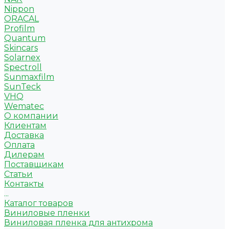
Nippon
ORACAL
Profilm
Quantum
Skincars
Solarnex
Spectroll
Sunmaxfilm
SunTeck
VHQ
Wematec
О компании
Клиентам
Доставка
Оплата
Дилерам
Поставщикам
Статьи
Контакты
...
Каталог товаров
Виниловые пленки
Виниловая пленка для антихрома