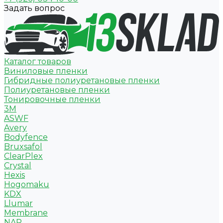
Задать вопрос
Каталог товаров
Виниловые пленки
Гибридные полиуретановые пленки
Полиуретановые пленки
Тонировочные пленки
3M
ASWF
Avery
Bodyfence
Bruxsafol
ClearPlex
Crystal
Hexis
Hogomaku
KDX
Llumar
Membrane
NAR