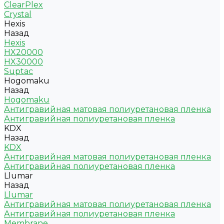
ClearPlex
Crystal
Hexis
Назад
Hexis
HX20000
HX30000
Suptac
Hogomaku
Назад
Hogomaku
Антигравийная матовая полиуретановая пленка
Антигравийная полиуретановая пленка
KDX
Назад
KDX
Антигравийная матовая полиуретановая пленка
Антигравийная полиуретановая пленка
Llumar
Назад
Llumar
Антигравийная матовая полиуретановая пленка
Антигравийная полиуретановая пленка
Membrane