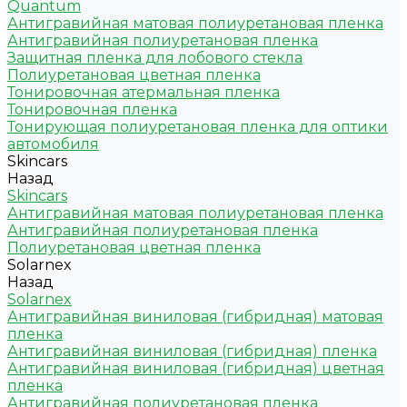
Quantum
Антигравийная матовая полиуретановая пленка
Антигравийная полиуретановая пленка
Защитная пленка для лобового стекла
Полиуретановая цветная пленка
Тонировочная атермальная пленка
Тонировочная пленка
Тонирующая полиуретановая пленка для оптики
автомобиля
Skincars
Назад
Skincars
Антигравийная матовая полиуретановая пленка
Антигравийная полиуретановая пленка
Полиуретановая цветная пленка
Solarnex
Назад
Solarnex
Антигравийная виниловая (гибридная) матовая
пленка
Антигравийная виниловая (гибридная) пленка
Антигравийная виниловая (гибридная) цветная
пленка
Антигравийная полиуретановая пленка