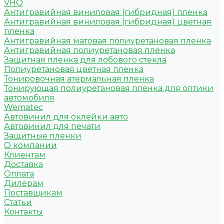
VHQ
Антигравийная виниловая (гибридная) пленка
Антигравийная виниловая (гибридная) цветная
пленка
Антигравийная матовая полиуретановая пленка
Антигравийная полиуретановая пленка
Защитная пленка для лобового стекла
Полиуретановая цветная пленка
Тонировочная атермальная пленка
Тонирующая полиуретановая пленка для оптики
автомобиля
Wematec
Автовинил для оклейки авто
Автовинил для печати
Защитные пленки
О компании
Клиентам
Доставка
Оплата
Дилерам
Поставщикам
Статьи
Контакты