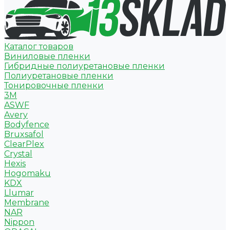
Каталог товаров
Виниловые пленки
Гибридные полиуретановые пленки
Полиуретановые пленки
Тонировочные пленки
3M
ASWF
Avery
Bodyfence
Bruxsafol
ClearPlex
Crystal
Hexis
Hogomaku
KDX
Llumar
Membrane
NAR
Nippon