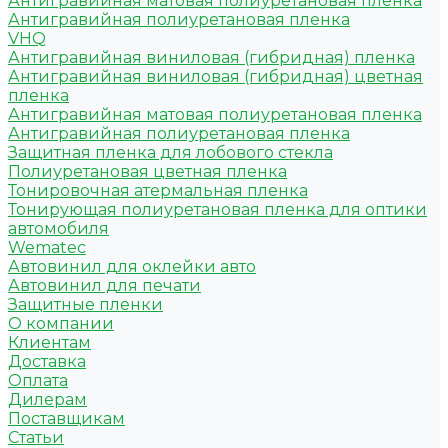
Антигравийная матовая полиуретановая пленка
Антигравийная полиуретановая пленка
VHQ
Антигравийная виниловая (гибридная) пленка
Антигравийная виниловая (гибридная) цветная
пленка
Антигравийная матовая полиуретановая пленка
Антигравийная полиуретановая пленка
Защитная пленка для лобового стекла
Полиуретановая цветная пленка
Тонировочная атермальная пленка
Тонирующая полиуретановая пленка для оптики
автомобиля
Wematec
Автовинил для оклейки авто
Автовинил для печати
Защитные пленки
О компании
Клиентам
Доставка
Оплата
Дилерам
Поставщикам
Статьи