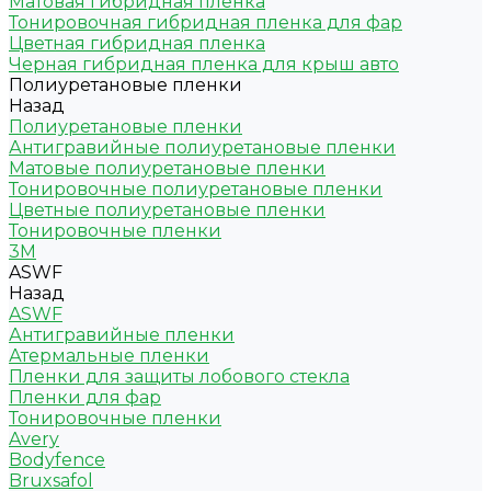
Матовая гибридная пленка
Тонировочная гибридная пленка для фар
Цветная гибридная пленка
Черная гибридная пленка для крыш авто
Полиуретановые пленки
Назад
Полиуретановые пленки
Антигравийные полиуретановые пленки
Матовые полиуретановые пленки
Тонировочные полиуретановые пленки
Цветные полиуретановые пленки
Тонировочные пленки
3M
ASWF
Назад
ASWF
Антигравийные пленки
Атермальные пленки
Пленки для защиты лобового стекла
Пленки для фар
Тонировочные пленки
Avery
Bodyfence
Bruxsafol