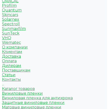
ORACAL
Profilm
Quantum
Skincars
Solarnex
Spectroll
Sunmaxfilm
SunTeck
VHQ
Wematec
О компании
Клиентам
Доставка
Оплата
Дилерам
Поставщикам
Статьи
Контакты
...
Каталог товаров
Виниловые пленки
Виниловая пленка для антихрома
Защитные виниловые пленки
Матовые виниловые пленки