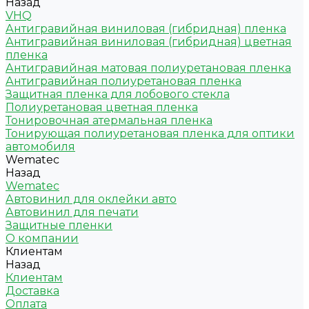
Назад
VHQ
Антигравийная виниловая (гибридная) пленка
Антигравийная виниловая (гибридная) цветная
пленка
Антигравийная матовая полиуретановая пленка
Антигравийная полиуретановая пленка
Защитная пленка для лобового стекла
Полиуретановая цветная пленка
Тонировочная атермальная пленка
Тонирующая полиуретановая пленка для оптики
автомобиля
Wematec
Назад
Wematec
Автовинил для оклейки авто
Автовинил для печати
Защитные пленки
О компании
Клиентам
Назад
Клиентам
Доставка
Оплата