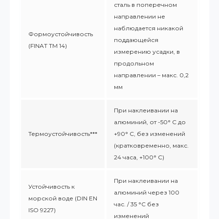
сталь в поперечном
направлении не
наблюдается никакой
Формоустойчивость
поддающейся
(FINAT TM 14)
измерению усадки, в
продольном
направлении – макс. 0,2
мм
При наклеивании на
алюминий, от -50° С до
Термоустойчивость***
+90° С, без изменений
(кратковременно, макс.
24 часа, +100° С)
При наклеивании на
Устойчивость к
алюминий через 100
морской воде (DIN EN
час. / 35 °C без
ISO 9227)
изменений