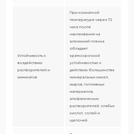
При комнатной
температуре через 72
часа после
наклеивания на
алюминий пленка
обладает
Устойчивость к
краткосрочной
воздействию
устойчивостью к
растворителей и
действию большинства
химикатов
минеральных масел,
жиров, топливных
материалов,
алифатических
растворителей, слабых
кислот, солей и
щелочей