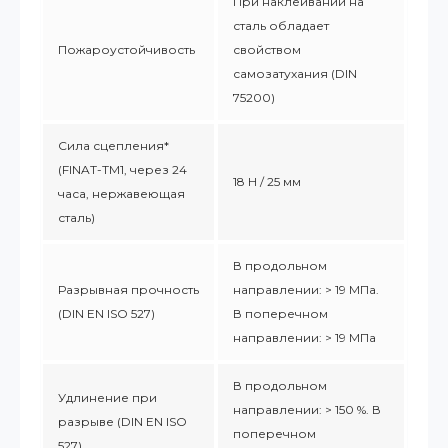
При наклеивании на
сталь обладает
Пожароустойчивость
свойством
самозатухания (DIN
75200)
Сила сцепления*
(FINAT-TM1, через 24
18 Н / 25 мм
часа, нержавеющая
сталь)
В продольном
Разрывная прочность
направлении: > 19 МПа.
(DIN EN ISO 527)
В поперечном
направлении: > 19 МПа
В продольном
Удлинение при
направлении: > 150 %. В
разрыве (DIN EN ISO
поперечном
527)