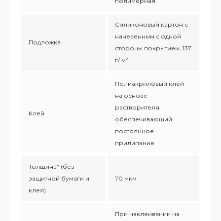
полимерная
Силиконовый картон с
нанесенным с одной
Подложка
стороны покрытием, 137
г/ м²
Полиакриловый клей
на основе
растворителя,
Клей
обеспечивающий
постоянное
прилипание
Толщина* (без
защитной бумаги и
70 мкм
клея)
При наклеивании на