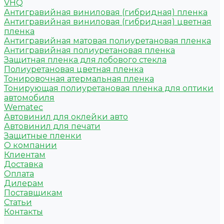
VHQ
Антигравийная виниловая (гибридная) пленка
Антигравийная виниловая (гибридная) цветная
пленка
Антигравийная матовая полиуретановая пленка
Антигравийная полиуретановая пленка
Защитная пленка для лобового стекла
Полиуретановая цветная пленка
Тонировочная атермальная пленка
Тонирующая полиуретановая пленка для оптики
автомобиля
Wematec
Автовинил для оклейки авто
Автовинил для печати
Защитные пленки
О компании
Клиентам
Доставка
Оплата
Дилерам
Поставщикам
Статьи
Контакты