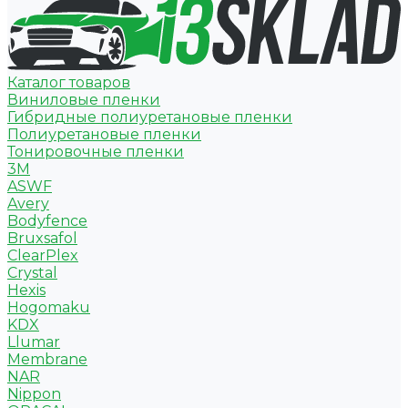
Каталог товаров
Виниловые пленки
Гибридные полиуретановые пленки
Полиуретановые пленки
Тонировочные пленки
3M
ASWF
Avery
Bodyfence
Bruxsafol
ClearPlex
Crystal
Hexis
Hogomaku
KDX
Llumar
Membrane
NAR
Nippon