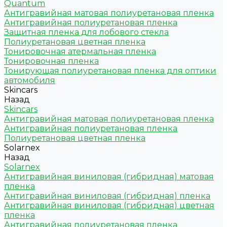
Quantum
Антигравийная матовая полиуретановая пленка
Антигравийная полиуретановая пленка
Защитная пленка для лобового стекла
Полиуретановая цветная пленка
Тонировочная атермальная пленка
Тонировочная пленка
Тонирующая полиуретановая пленка для оптики
автомобиля
Skincars
Назад
Skincars
Антигравийная матовая полиуретановая пленка
Антигравийная полиуретановая пленка
Полиуретановая цветная пленка
Solarnex
Назад
Solarnex
Антигравийная виниловая (гибридная) матовая
пленка
Антигравийная виниловая (гибридная) пленка
Антигравийная виниловая (гибридная) цветная
пленка
Антигравийная полиуретановая пленка