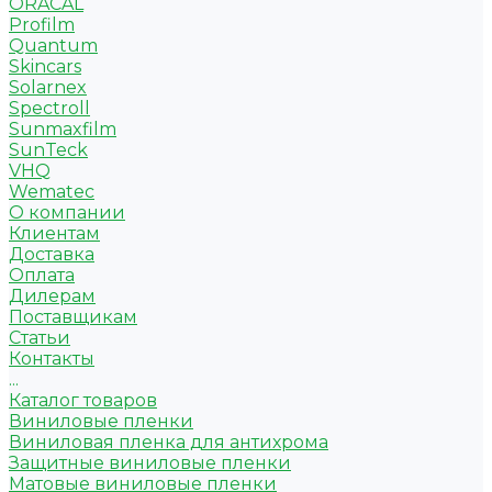
ORACAL
Profilm
Quantum
Skincars
Solarnex
Spectroll
Sunmaxfilm
SunTeck
VHQ
Wematec
О компании
Клиентам
Доставка
Оплата
Дилерам
Поставщикам
Статьи
Контакты
...
Каталог товаров
Виниловые пленки
Виниловая пленка для антихрома
Защитные виниловые пленки
Матовые виниловые пленки