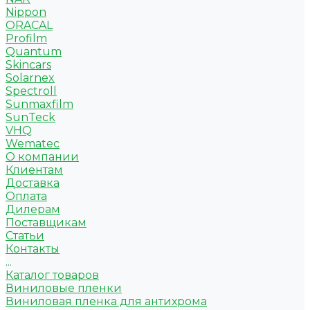
Nippon
ORACAL
Profilm
Quantum
Skincars
Solarnex
Spectroll
Sunmaxfilm
SunTeck
VHQ
Wematec
О компании
Клиентам
Доставка
Оплата
Дилерам
Поставщикам
Статьи
Контакты
...
Каталог товаров
Виниловые пленки
Виниловая пленка для антихрома