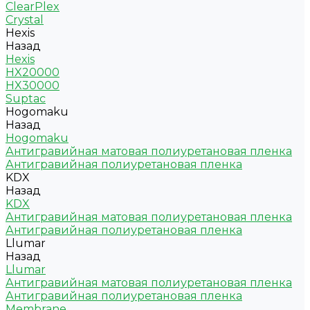
ClearPlex
Crystal
Hexis
Назад
Hexis
HX20000
HX30000
Suptac
Hogomaku
Назад
Hogomaku
Антигравийная матовая полиуретановая пленка
Антигравийная полиуретановая пленка
KDX
Назад
KDX
Антигравийная матовая полиуретановая пленка
Антигравийная полиуретановая пленка
Llumar
Назад
Llumar
Антигравийная матовая полиуретановая пленка
Антигравийная полиуретановая пленка
Membrane