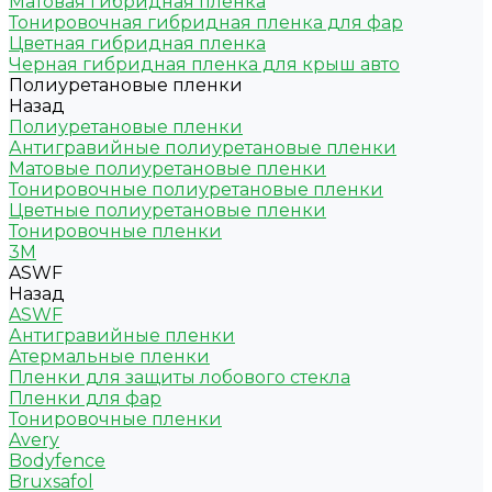
Матовая гибридная пленка
Тонировочная гибридная пленка для фар
Цветная гибридная пленка
Черная гибридная пленка для крыш авто
Полиуретановые пленки
Назад
Полиуретановые пленки
Антигравийные полиуретановые пленки
Матовые полиуретановые пленки
Тонировочные полиуретановые пленки
Цветные полиуретановые пленки
Тонировочные пленки
3M
ASWF
Назад
ASWF
Антигравийные пленки
Атермальные пленки
Пленки для защиты лобового стекла
Пленки для фар
Тонировочные пленки
Avery
Bodyfence
Bruxsafol