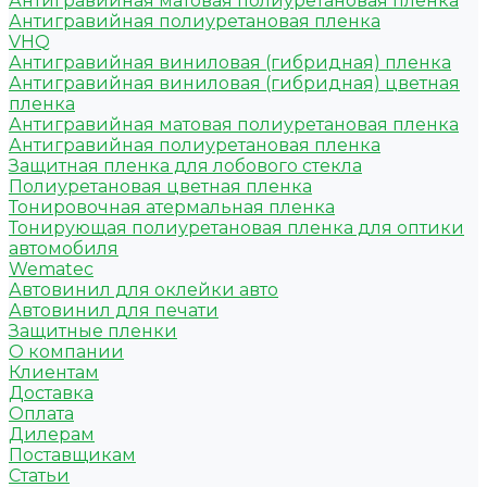
Антигравийная матовая полиуретановая пленка
Антигравийная полиуретановая пленка
VHQ
Антигравийная виниловая (гибридная) пленка
Антигравийная виниловая (гибридная) цветная
пленка
Антигравийная матовая полиуретановая пленка
Антигравийная полиуретановая пленка
Защитная пленка для лобового стекла
Полиуретановая цветная пленка
Тонировочная атермальная пленка
Тонирующая полиуретановая пленка для оптики
автомобиля
Wematec
Автовинил для оклейки авто
Автовинил для печати
Защитные пленки
О компании
Клиентам
Доставка
Оплата
Дилерам
Поставщикам
Статьи