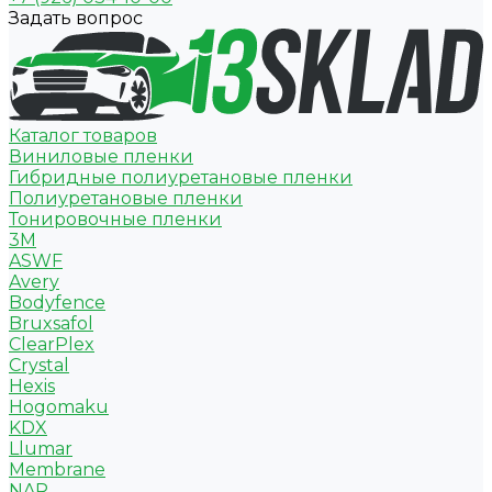
Задать вопрос
Каталог товаров
Виниловые пленки
Гибридные полиуретановые пленки
Полиуретановые пленки
Тонировочные пленки
3M
ASWF
Avery
Bodyfence
Bruxsafol
ClearPlex
Crystal
Hexis
Hogomaku
KDX
Llumar
Membrane
NAR