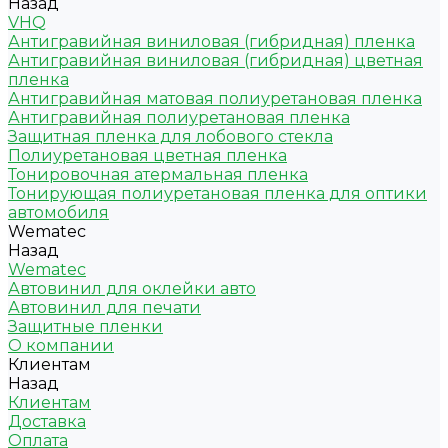
Назад
VHQ
Антигравийная виниловая (гибридная) пленка
Антигравийная виниловая (гибридная) цветная
пленка
Антигравийная матовая полиуретановая пленка
Антигравийная полиуретановая пленка
Защитная пленка для лобового стекла
Полиуретановая цветная пленка
Тонировочная атермальная пленка
Тонирующая полиуретановая пленка для оптики
автомобиля
Wematec
Назад
Wematec
Автовинил для оклейки авто
Автовинил для печати
Защитные пленки
О компании
Клиентам
Назад
Клиентам
Доставка
Оплата