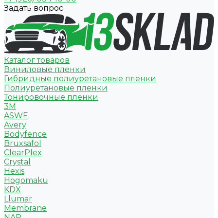
Задать вопрос
Каталог товаров
Виниловые пленки
Гибридные полиуретановые пленки
Полиуретановые пленки
Тонировочные пленки
3M
ASWF
Avery
Bodyfence
Bruxsafol
ClearPlex
Crystal
Hexis
Hogomaku
KDX
Llumar
Membrane
NAR