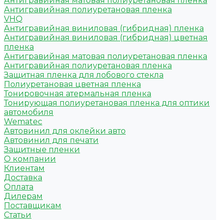
Антигравийная матовая полиуретановая пленка
Антигравийная полиуретановая пленка
VHQ
Антигравийная виниловая (гибридная) пленка
Антигравийная виниловая (гибридная) цветная
пленка
Антигравийная матовая полиуретановая пленка
Антигравийная полиуретановая пленка
Защитная пленка для лобового стекла
Полиуретановая цветная пленка
Тонировочная атермальная пленка
Тонирующая полиуретановая пленка для оптики
автомобиля
Wematec
Автовинил для оклейки авто
Автовинил для печати
Защитные пленки
О компании
Клиентам
Доставка
Оплата
Дилерам
Поставщикам
Статьи