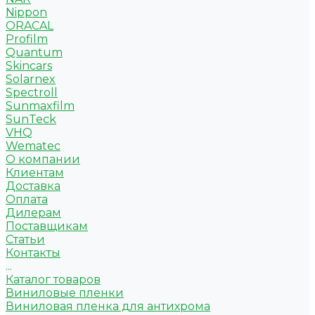
Nippon
ORACAL
Profilm
Quantum
Skincars
Solarnex
Spectroll
Sunmaxfilm
SunTeck
VHQ
Wematec
О компании
Клиентам
Доставка
Оплата
Дилерам
Поставщикам
Статьи
Контакты
...
Каталог товаров
Виниловые пленки
Виниловая пленка для антихрома