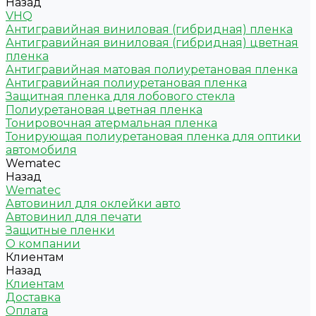
Назад
VHQ
Антигравийная виниловая (гибридная) пленка
Антигравийная виниловая (гибридная) цветная
пленка
Антигравийная матовая полиуретановая пленка
Антигравийная полиуретановая пленка
Защитная пленка для лобового стекла
Полиуретановая цветная пленка
Тонировочная атермальная пленка
Тонирующая полиуретановая пленка для оптики
автомобиля
Wematec
Назад
Wematec
Автовинил для оклейки авто
Автовинил для печати
Защитные пленки
О компании
Клиентам
Назад
Клиентам
Доставка
Оплата