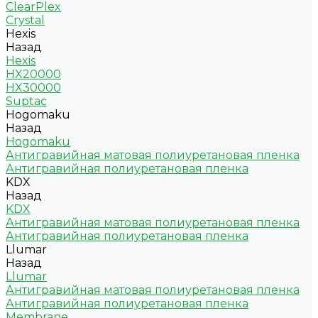
ClearPlex
Crystal
Hexis
Назад
Hexis
HX20000
HX30000
Suptac
Hogomaku
Назад
Hogomaku
Антигравийная матовая полиуретановая пленка
Антигравийная полиуретановая пленка
KDX
Назад
KDX
Антигравийная матовая полиуретановая пленка
Антигравийная полиуретановая пленка
Llumar
Назад
Llumar
Антигравийная матовая полиуретановая пленка
Антигравийная полиуретановая пленка
Membrane