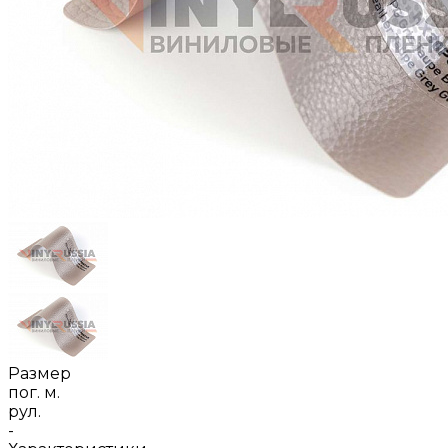
Размер
пог. м.
рул.
-