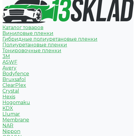
Каталог товаров
Виниловые пленки
Гибридные полиуретановые пленки
Полиуретановые пленки
Тонировочные пленки
3M
ASWF
Avery
Bodyfence
Bruxsafol
ClearPlex
Crystal
Hexis
Hogomaku
KDX
Llumar
Membrane
NAR
Nippon