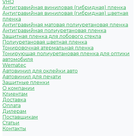
VHQ
Антигравийная виниловая (гибридная) пленка
Антигравийная виниловая (гибридная) цветная
пленка
Антигравийная матовая полиуретановая пленка
Антигравийная полиуретановая пленка
Защитная пленка для лобового стекла
Полиуретановая цветная пленка
Тонировочная атермальная пленка
Тонирующая полиуретановая пленка для оптики
автомобиля
Wematec
Автовинил для оклейки авто
Автовинил для печати
Защитные пленки
О компании
Клиентам
Доставка
Оплата
Дилерам
Поставщикам
Статьи
Контакты