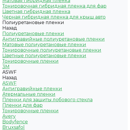
Матовая гибридная пленка
Тонировочная гибридная пленка для фар
Цветная гибридная пленка
Черная гибридная пленка для крыш авто
Полиуретановые пленки
Назад
Полиуретановые пленки
Антигравийные полиуретановые пленки
Матовые полиуретановые пленки
Тонировочные полиуретановые пленки
Цветные полиуретановые пленки
Тонировочные пленки
3M
ASWF
Назад
ASWF
Антигравийные пленки
Атермальные пленки
Пленки для защиты лобового стекла
Пленки для фар
Тонировочные пленки
Avery
Bodyfence
Bruxsafol