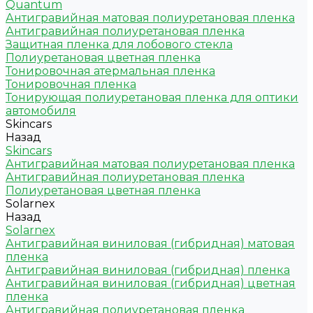
Quantum
Антигравийная матовая полиуретановая пленка
Антигравийная полиуретановая пленка
Защитная пленка для лобового стекла
Полиуретановая цветная пленка
Тонировочная атермальная пленка
Тонировочная пленка
Тонирующая полиуретановая пленка для оптики
автомобиля
Skincars
Назад
Skincars
Антигравийная матовая полиуретановая пленка
Антигравийная полиуретановая пленка
Полиуретановая цветная пленка
Solarnex
Назад
Solarnex
Антигравийная виниловая (гибридная) матовая
пленка
Антигравийная виниловая (гибридная) пленка
Антигравийная виниловая (гибридная) цветная
пленка
Антигравийная полиуретановая пленка