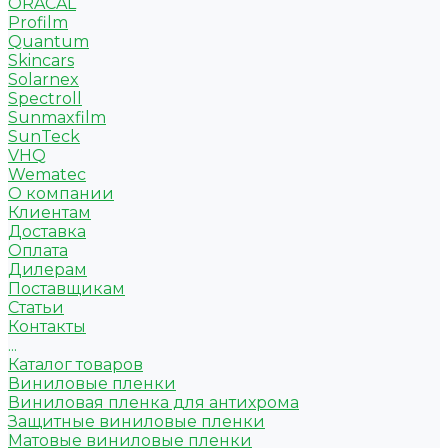
ORACAL
Profilm
Quantum
Skincars
Solarnex
Spectroll
Sunmaxfilm
SunTeck
VHQ
Wematec
О компании
Клиентам
Доставка
Оплата
Дилерам
Поставщикам
Статьи
Контакты
...
Каталог товаров
Виниловые пленки
Виниловая пленка для антихрома
Защитные виниловые пленки
Матовые виниловые пленки