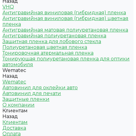
Назад
VHQ
Антигравийная виниловая (гибридная) пленка
Антигравийная виниловая (гибридная) цветная
пленка
Антигравийная матовая полиуретановая пленка
Антигравийная полиуретановая пленка
Защитная пленка для лобового стекла
Полиуретановая цветная пленка
Тонировочная атермальная пленка
Тонирующая полиуретановая пленка для оптики
автомобиля
Wematec
Назад
Wematec
Автовинил для оклейки авто
Автовинил для печати
Защитные пленки
О компании
Клиентам
Назад
Клиентам
Доставка
Оплата