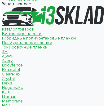
Задать вопрос
Каталог товаров
Виниловые пленки
Гибридные полиуретановые пленки
Полиуретановые пленки
Тонировочные пленки
3M
ASWF
Avery
Bodyfence
Bruxsafol
ClearPlex
Crystal
Hexis
Hogomaku
KDX
Llumar
Membrane
NAR