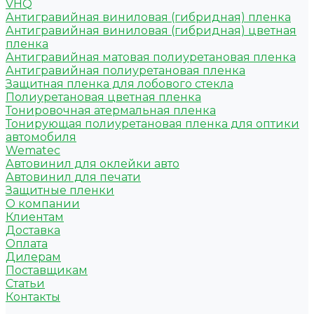
VHQ
Антигравийная виниловая (гибридная) пленка
Антигравийная виниловая (гибридная) цветная
пленка
Антигравийная матовая полиуретановая пленка
Антигравийная полиуретановая пленка
Защитная пленка для лобового стекла
Полиуретановая цветная пленка
Тонировочная атермальная пленка
Тонирующая полиуретановая пленка для оптики
автомобиля
Wematec
Автовинил для оклейки авто
Автовинил для печати
Защитные пленки
О компании
Клиентам
Доставка
Оплата
Дилерам
Поставщикам
Статьи
Контакты