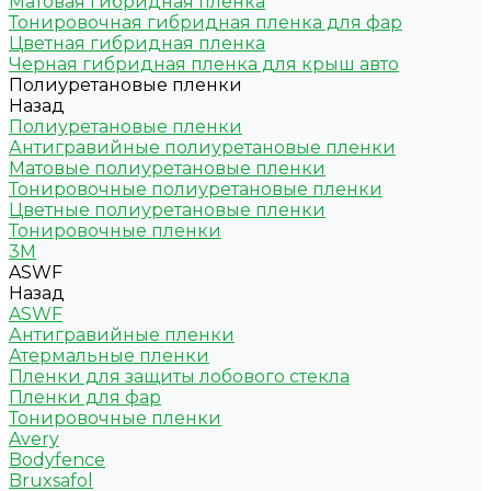
Матовая гибридная пленка
Тонировочная гибридная пленка для фар
Цветная гибридная пленка
Черная гибридная пленка для крыш авто
Полиуретановые пленки
Назад
Полиуретановые пленки
Антигравийные полиуретановые пленки
Матовые полиуретановые пленки
Тонировочные полиуретановые пленки
Цветные полиуретановые пленки
Тонировочные пленки
3M
ASWF
Назад
ASWF
Антигравийные пленки
Атермальные пленки
Пленки для защиты лобового стекла
Пленки для фар
Тонировочные пленки
Avery
Bodyfence
Bruxsafol