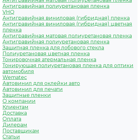
Антигравийная матовая полиуретановая пленка
Антигравийная полиуретановая пленка
VHQ
Антигравийная виниловая (гибридная) пленка
Антигравийная виниловая (гибридная) цветная
пленка
Антигравийная матовая полиуретановая пленка
Антигравийная полиуретановая пленка
Защитная пленка для лобового стекла
Полиуретановая цветная пленка
Тонировочная атермальная пленка
Тонирующая полиуретановая пленка для оптики
автомобиля
Wematec
Автовинил для оклейки авто
Автовинил для печати
Защитные пленки
О компании
Клиентам
Доставка
Оплата
Дилерам
Поставщикам
Статьи