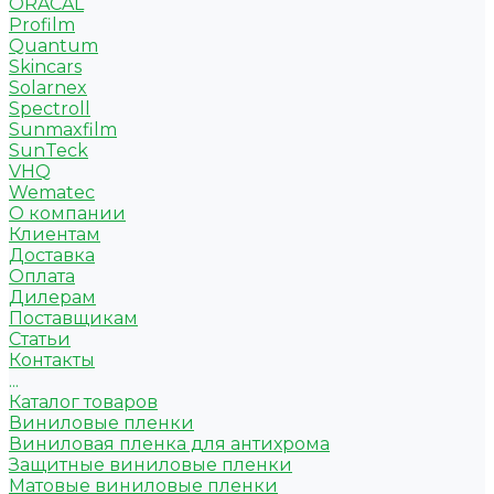
ORACAL
Profilm
Quantum
Skincars
Solarnex
Spectroll
Sunmaxfilm
SunTeck
VHQ
Wematec
О компании
Клиентам
Доставка
Оплата
Дилерам
Поставщикам
Статьи
Контакты
...
Каталог товаров
Виниловые пленки
Виниловая пленка для антихрома
Защитные виниловые пленки
Матовые виниловые пленки