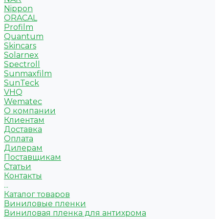
Nippon
ORACAL
Profilm
Quantum
Skincars
Solarnex
Spectroll
Sunmaxfilm
SunTeck
VHQ
Wematec
О компании
Клиентам
Доставка
Оплата
Дилерам
Поставщикам
Статьи
Контакты
...
Каталог товаров
Виниловые пленки
Виниловая пленка для антихрома