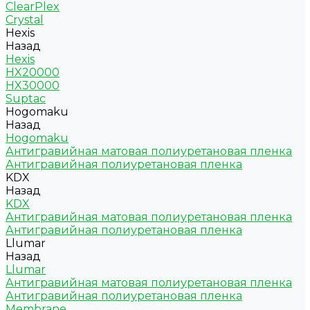
ClearPlex
Crystal
Hexis
Назад
Hexis
HX20000
HX30000
Suptac
Hogomaku
Назад
Hogomaku
Антигравийная матовая полиуретановая пленка
Антигравийная полиуретановая пленка
KDX
Назад
KDX
Антигравийная матовая полиуретановая пленка
Антигравийная полиуретановая пленка
Llumar
Назад
Llumar
Антигравийная матовая полиуретановая пленка
Антигравийная полиуретановая пленка
Membrane