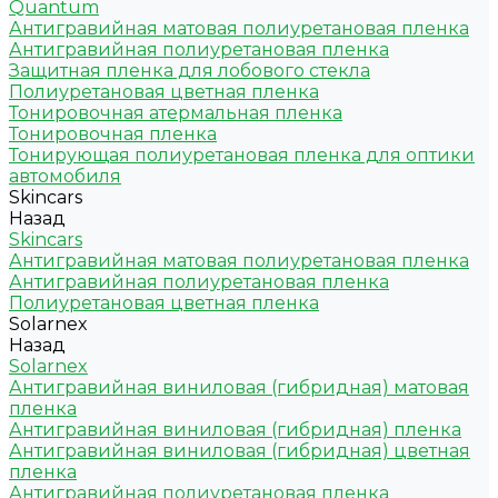
Quantum
Антигравийная матовая полиуретановая пленка
Антигравийная полиуретановая пленка
Защитная пленка для лобового стекла
Полиуретановая цветная пленка
Тонировочная атермальная пленка
Тонировочная пленка
Тонирующая полиуретановая пленка для оптики
автомобиля
Skincars
Назад
Skincars
Антигравийная матовая полиуретановая пленка
Антигравийная полиуретановая пленка
Полиуретановая цветная пленка
Solarnex
Назад
Solarnex
Антигравийная виниловая (гибридная) матовая
пленка
Антигравийная виниловая (гибридная) пленка
Антигравийная виниловая (гибридная) цветная
пленка
Антигравийная полиуретановая пленка