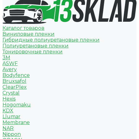
Каталог товаров
Виниловые пленки
Гибридные полиуретановые пленки
Полиуретановые пленки
Тонировочные пленки
3M
ASWF
Avery
Bodyfence
Bruxsafol
ClearPlex
Crystal
Hexis
Hogomaku
KDX
Llumar
Membrane
NAR
Nippon