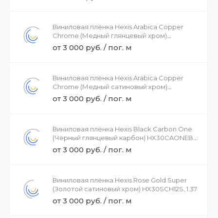
Виниловая плёнка Hexis Arabica Copper
Chrome (Медный глянцевый хром)
HX30SCH15B, 1.37
от 3 000 руб. / пог. м
Виниловая плёнка Hexis Arabica Copper
Chrome (Медный сатиновый хром)
HX30SCH15S, 1.37
от 3 000 руб. / пог. м
Виниловая плёнка Hexis Black Carbon One
(Чёрный глянцевый карбон) HX30CAONEB,
1.37
от 3 000 руб. / пог. м
Виниловая плёнка Hexis Rose Gold Super
(Золотой сатиновый хром) HX30SCH12S, 1.37
от 3 000 руб. / пог. м