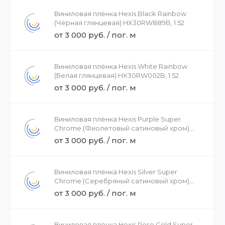
Виниловая плёнка Hexis Black Rainbow
(Чёрная глянцевая) HX30RW889B, 1.52
от 3 000 руб. / пог. м
Виниловая плёнка Hexis White Rainbow
(Белая глянцевая) HX30RW002B, 1.52
от 3 000 руб. / пог. м
Виниловая плёнка Hexis Purple Super
Chrome (Фиолетовый сатиновый хром)
HX30SCH06S, 1.37
от 3 000 руб. / пог. м
Виниловая плёнка Hexis Silver Super
Chrome (Серебряный сатиновый хром)
HX30SCH01S, 1.37
от 3 000 руб. / пог. м
Виниловая плёнка Hexis Rose Gold Super