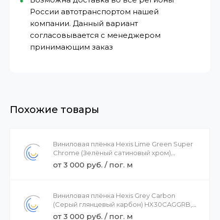
России автотранспортом нашей
компании. Данный вариант
согласовывается с менеджером
принимающим заказ
Похожие товары
Виниловая плёнка Hexis Lime Green Super
Chrome (Зелёный сатиновый хром)
HX30SCH14S, 1.52
от 3 000 руб. / пог. м
Виниловая плёнка Hexis Grey Carbon
(Серый глянцевый карбон) HX30CAGGRB,
1.52
от 3 000 руб. / пог. м