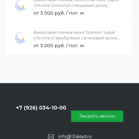
Chrome (Золотой глянцевый хром)
HX30SCH12B, 1.37
от 3 000 руб. / пог. м
Виниловая плёнка Hexis Titanium Super
Chrome (Серебряный сатиновый хром)
HX30SCH03S, 1.37
от 3 000 руб. / пог. м
+7 (926) 034-10-00
Заказать звонок
info@13sklad.ru