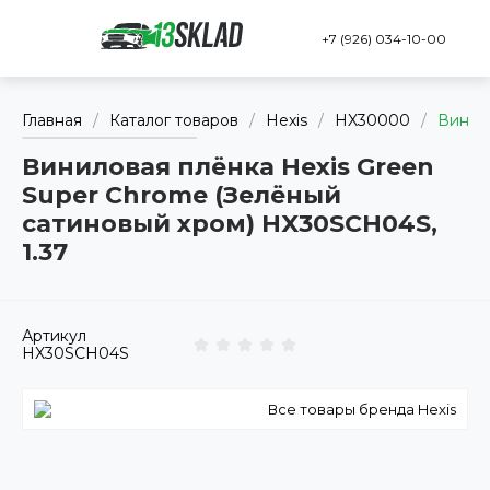
+7 (926) 034-10-00
Главная
/
Каталог товаров
/
Hexis
/
HX30000
/
Винило
Виниловая плёнка Hexis Green
Super Chrome (Зелёный
сатиновый хром) HX30SCH04S,
1.37
Артикул
HX30SCH04S
Все товары бренда Hexis