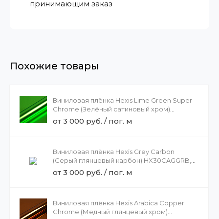
принимающим заказ
Похожие товары
Виниловая плёнка Hexis Lime Green Super
Chrome (Зелёный сатиновый хром)
HX30SCH14S, 1.52
от 3 000 руб. / пог. м
Виниловая плёнка Hexis Grey Carbon
(Серый глянцевый карбон) HX30CAGGRB,
1.52
от 3 000 руб. / пог. м
Виниловая плёнка Hexis Arabica Copper
Chrome (Медный глянцевый хром)