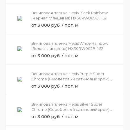
Виниловая плёнка Hexis Black Rainbow
(Чёрная глянцевая) HX30RW889B, 1.52
от 3 000 руб. / пог. м
Виниловая плёнка Hexis White Rainbow
(Белая глянцевая) HX30RW002B, 1.52
от 3 000 руб. / пог. м
Виниловая плёнка Hexis Purple Super
Chrome (Фиолетовый сатиновый хром)
HX30SCH06S, 1.37
от 3 000 руб. / пог. м
Виниловая плёнка Hexis Silver Super
Chrome (Серебряный сатиновый хром)
HX30SCH01S, 1.37
от 3 000 руб. / пог. м