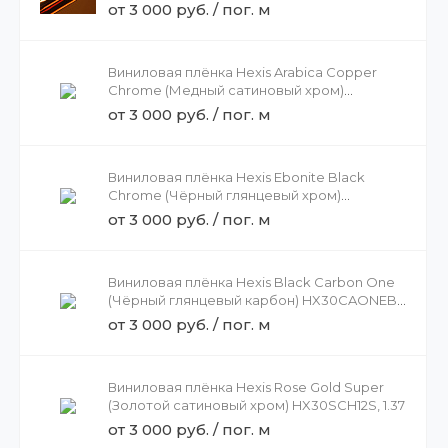
HX30SCH15B, 1.37
от 3 000 руб. / пог. м
Виниловая плёнка Hexis Arabica Copper
Chrome (Медный сатиновый хром)
HX30SCH15S, 1.37
от 3 000 руб. / пог. м
Виниловая плёнка Hexis Ebonite Black
Chrome (Чёрный глянцевый хром)
HX30SCH13B, 1.37
от 3 000 руб. / пог. м
Виниловая плёнка Hexis Black Carbon One
(Чёрный глянцевый карбон) HX30CAONEB,
1.37
от 3 000 руб. / пог. м
Виниловая плёнка Hexis Rose Gold Super
(Золотой сатиновый хром) HX30SCH12S, 1.37
от 3 000 руб. / пог. м