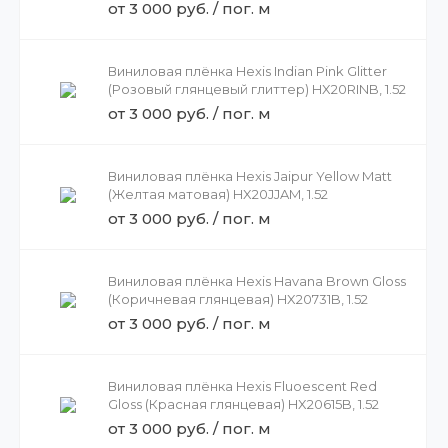
HX20BCMB, 1.52
от 3 000 руб. / пог. м
Виниловая плёнка Hexis Indian Pink Glitter
(Розовый глянцевый глиттер) HX20RINB, 1.52
от 3 000 руб. / пог. м
Виниловая плёнка Hexis Jaipur Yellow Matt
(Желтая матовая) HX20JJAM, 1.52
от 3 000 руб. / пог. м
Виниловая плёнка Hexis Havana Brown Gloss
(Коричневая глянцевая) HX20731B, 1.52
от 3 000 руб. / пог. м
Виниловая плёнка Hexis Fluoescent Red
Gloss (Красная глянцевая) HX20615B, 1.52
от 3 000 руб. / пог. м