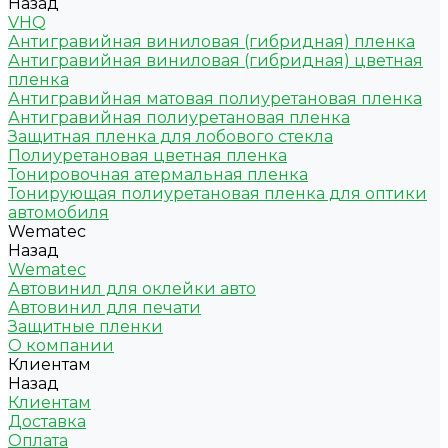
Назад
VHQ
Антигравийная виниловая (гибридная) пленка
Антигравийная виниловая (гибридная) цветная
пленка
Антигравийная матовая полиуретановая пленка
Антигравийная полиуретановая пленка
Защитная пленка для лобового стекла
Полиуретановая цветная пленка
Тонировочная атермальная пленка
Тонирующая полиуретановая пленка для оптики
автомобиля
Wematec
Назад
Wematec
Автовинил для оклейки авто
Автовинил для печати
Защитные пленки
О компании
Клиентам
Назад
Клиентам
Доставка
Оплата