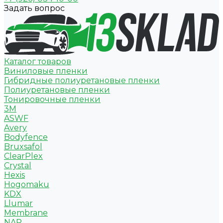
Задать вопрос
Каталог товаров
Виниловые пленки
Гибридные полиуретановые пленки
Полиуретановые пленки
Тонировочные пленки
3M
ASWF
Avery
Bodyfence
Bruxsafol
ClearPlex
Crystal
Hexis
Hogomaku
KDX
Llumar
Membrane
NAR