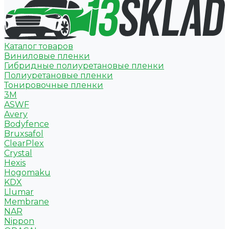
Каталог товаров
Виниловые пленки
Гибридные полиуретановые пленки
Полиуретановые пленки
Тонировочные пленки
3M
ASWF
Avery
Bodyfence
Bruxsafol
ClearPlex
Crystal
Hexis
Hogomaku
KDX
Llumar
Membrane
NAR
Nippon