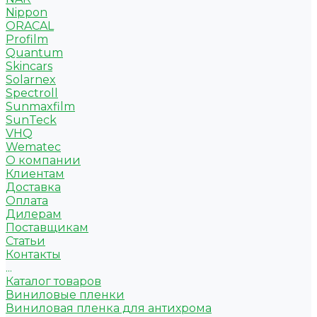
Nippon
ORACAL
Profilm
Quantum
Skincars
Solarnex
Spectroll
Sunmaxfilm
SunTeck
VHQ
Wematec
О компании
Клиентам
Доставка
Оплата
Дилерам
Поставщикам
Статьи
Контакты
...
Каталог товаров
Виниловые пленки
Виниловая пленка для антихрома