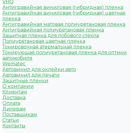
VHQ
Антигравийная виниловая (гибридная) пленка
Антигравийная виниловая (гибридная) цветная
пленка
Антигравийная матовая полиуретановая пленка
Антигравийная полиуретановая пленка
Защитная пленка для лобового стекла
Полиуретановая цветная пленка
Тонировочная атермальная пленка
Тонирующая полиуретановая пленка для оптики
автомобиля
Wematec
Автовинил для оклейки авто
Автовинил для печати
Защитные пленки
О компании
Клиентам
Доставка
Оплата
Дилерам
Поставщикам
Статьи
Контакты