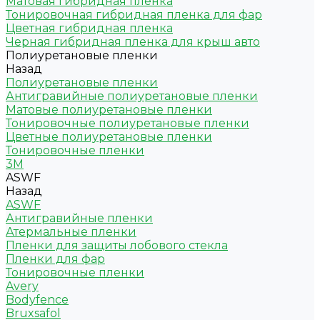
Матовая гибридная пленка
Тонировочная гибридная пленка для фар
Цветная гибридная пленка
Черная гибридная пленка для крыш авто
Полиуретановые пленки
Назад
Полиуретановые пленки
Антигравийные полиуретановые пленки
Матовые полиуретановые пленки
Тонировочные полиуретановые пленки
Цветные полиуретановые пленки
Тонировочные пленки
3M
ASWF
Назад
ASWF
Антигравийные пленки
Атермальные пленки
Пленки для защиты лобового стекла
Пленки для фар
Тонировочные пленки
Avery
Bodyfence
Bruxsafol