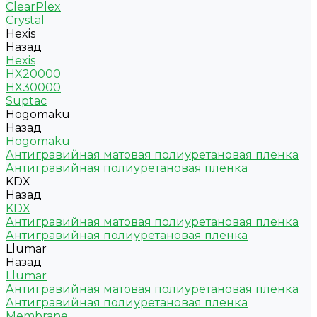
ClearPlex
Crystal
Hexis
Назад
Hexis
HX20000
HX30000
Suptac
Hogomaku
Назад
Hogomaku
Антигравийная матовая полиуретановая пленка
Антигравийная полиуретановая пленка
KDX
Назад
KDX
Антигравийная матовая полиуретановая пленка
Антигравийная полиуретановая пленка
Llumar
Назад
Llumar
Антигравийная матовая полиуретановая пленка
Антигравийная полиуретановая пленка
Membrane