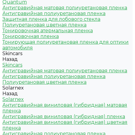
Quantum
Антигравийная матовая полиуретановая пленка
Антигравийная полиуретановая пленка
Защитная пленка для лобового стекла
Полиуретановая цветная пленка
Тонировочная атермальная пленка
Тонировочная пленка
Тонирующая полиуретановая пленка для оптики
автомобиля
Skincars
Назад
Skincars
Антигравийная матовая полиуретановая пленка
Антигравийная полиуретановая пленка
Полиуретановая цветная пленка
Solarnex
Назад
Solarnex
Антигравийная виниловая (гибридная) матовая
пленка
Антигравийная виниловая (гибридная) пленка
Антигравийная виниловая (гибридная) цветная
пленка
Антигравийная полиуретановая пленка