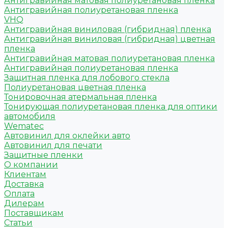
Антигравийная матовая полиуретановая пленка
Антигравийная полиуретановая пленка
VHQ
Антигравийная виниловая (гибридная) пленка
Антигравийная виниловая (гибридная) цветная
пленка
Антигравийная матовая полиуретановая пленка
Антигравийная полиуретановая пленка
Защитная пленка для лобового стекла
Полиуретановая цветная пленка
Тонировочная атермальная пленка
Тонирующая полиуретановая пленка для оптики
автомобиля
Wematec
Автовинил для оклейки авто
Автовинил для печати
Защитные пленки
О компании
Клиентам
Доставка
Оплата
Дилерам
Поставщикам
Статьи