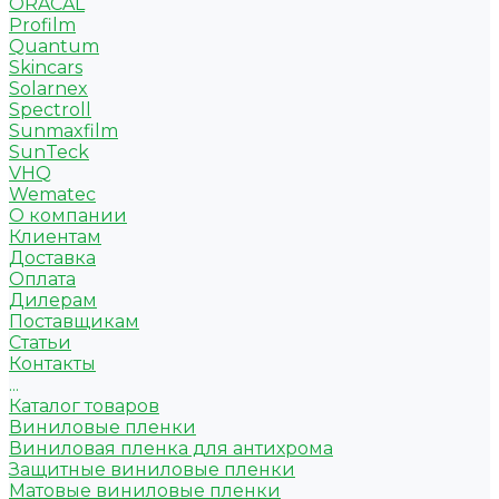
ORACAL
Profilm
Quantum
Skincars
Solarnex
Spectroll
Sunmaxfilm
SunTeck
VHQ
Wematec
О компании
Клиентам
Доставка
Оплата
Дилерам
Поставщикам
Статьи
Контакты
...
Каталог товаров
Виниловые пленки
Виниловая пленка для антихрома
Защитные виниловые пленки
Матовые виниловые пленки