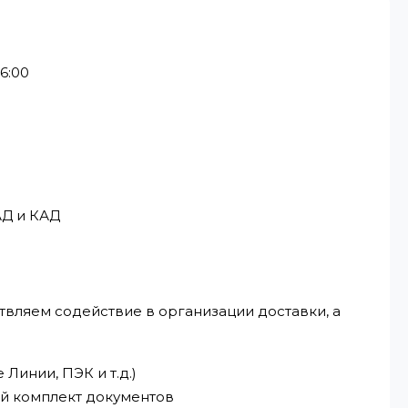
6:00
АД и КАД
твляем содействие в организации доставки, а
Линии, ПЭК и т.д.)
ый комплект документов