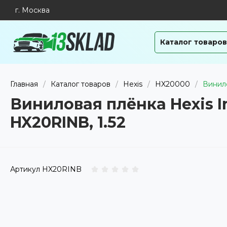
г. Москва
Каталог товаров
Главная
/
Каталог товаров
/
Hexis
/
HX20000
/
Винило
Виниловая плёнка Hexis In
HX20RINB, 1.52
Артикул
HX20RINB