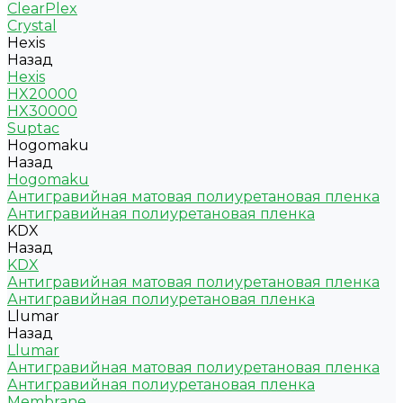
ClearPlex
Crystal
Hexis
Назад
Hexis
HX20000
HX30000
Suptac
Hogomaku
Назад
Hogomaku
Антигравийная матовая полиуретановая пленка
Антигравийная полиуретановая пленка
KDX
Назад
KDX
Антигравийная матовая полиуретановая пленка
Антигравийная полиуретановая пленка
Llumar
Назад
Llumar
Антигравийная матовая полиуретановая пленка
Антигравийная полиуретановая пленка
Membrane