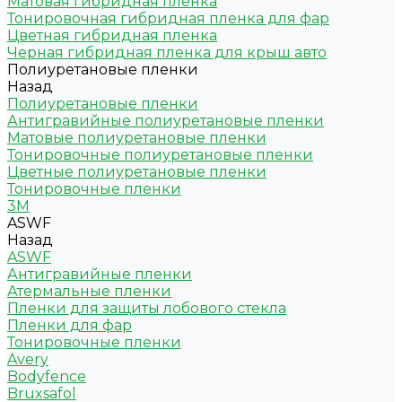
Матовая гибридная пленка
Тонировочная гибридная пленка для фар
Цветная гибридная пленка
Черная гибридная пленка для крыш авто
Полиуретановые пленки
Назад
Полиуретановые пленки
Антигравийные полиуретановые пленки
Матовые полиуретановые пленки
Тонировочные полиуретановые пленки
Цветные полиуретановые пленки
Тонировочные пленки
3M
ASWF
Назад
ASWF
Антигравийные пленки
Атермальные пленки
Пленки для защиты лобового стекла
Пленки для фар
Тонировочные пленки
Avery
Bodyfence
Bruxsafol