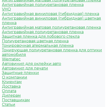
Антигравийная матовая полиуретановая пленка
Антигравийная полиуретановая пленка
VHQ
Антигравийная виниловая (гибридная) пленка
Антигравийная виниловая (гибридная) цветная
пленка
Антигравийная матовая полиуретановая пленка
Антигравийная полиуретановая пленка
Защитная пленка для лобового стекла
Полиуретановая цветная пленка
Тонировочная атермальная пленка
Тонирующая полиуретановая пленка для оптики
автомобиля
Wematec
Автовинил для оклейки авто
Автовинил для печати
Защитные пленки
О компании
Клиентам
Доставка
Оплата
Дилерам
Поставщикам
Статьи