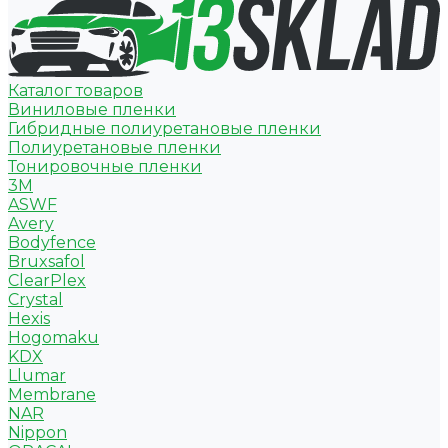
Каталог товаров
Виниловые пленки
Гибридные полиуретановые пленки
Полиуретановые пленки
Тонировочные пленки
3M
ASWF
Avery
Bodyfence
Bruxsafol
ClearPlex
Crystal
Hexis
Hogomaku
KDX
Llumar
Membrane
NAR
Nippon