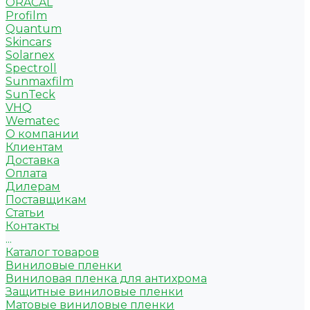
ORACAL
Profilm
Quantum
Skincars
Solarnex
Spectroll
Sunmaxfilm
SunTeck
VHQ
Wematec
О компании
Клиентам
Доставка
Оплата
Дилерам
Поставщикам
Статьи
Контакты
...
Каталог товаров
Виниловые пленки
Виниловая пленка для антихрома
Защитные виниловые пленки
Матовые виниловые пленки