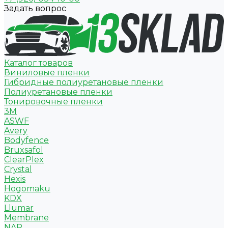
Задать вопрос
Каталог товаров
Виниловые пленки
Гибридные полиуретановые пленки
Полиуретановые пленки
Тонировочные пленки
3M
ASWF
Avery
Bodyfence
Bruxsafol
ClearPlex
Crystal
Hexis
Hogomaku
KDX
Llumar
Membrane
NAR