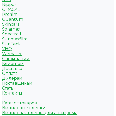
Nippon
ORACAL
Profilm
Quantum
Skincars
Solarnex
Spectroll
Sunmaxfilm
SunTeck
VHQ
Wematec
О компании
Клиентам
Доставка
Оплата
Дилерам
Поставщикам
Статьи
Контакты
...
Каталог товаров
Виниловые пленки
Виниловая пленка для антихрома