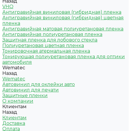
Назад
VHQ
Антигравийная виниловая (гибридная) пленка
Антигравийная виниловая (гибридная) цветная
пленка
Антигравийная матовая полиуретановая пленка
Антигравийная полиуретановая пленка
Защитная пленка для лобового стекла
Полиуретановая цветная пленка
Тонировочная атермальная пленка
Тонирующая полиуретановая пленка для оптики
автомобиля
Wematec
Назад
Wematec
Автовинил для оклейки авто
Автовинил для печати
Защитные пленки
О компании
Клиентам
Назад
Клиентам
Доставка
Оплата