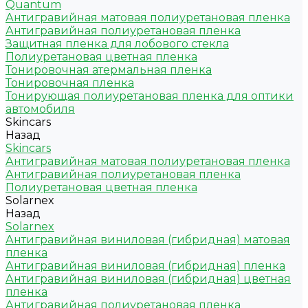
Quantum
Антигравийная матовая полиуретановая пленка
Антигравийная полиуретановая пленка
Защитная пленка для лобового стекла
Полиуретановая цветная пленка
Тонировочная атермальная пленка
Тонировочная пленка
Тонирующая полиуретановая пленка для оптики
автомобиля
Skincars
Назад
Skincars
Антигравийная матовая полиуретановая пленка
Антигравийная полиуретановая пленка
Полиуретановая цветная пленка
Solarnex
Назад
Solarnex
Антигравийная виниловая (гибридная) матовая
пленка
Антигравийная виниловая (гибридная) пленка
Антигравийная виниловая (гибридная) цветная
пленка
Антигравийная полиуретановая пленка