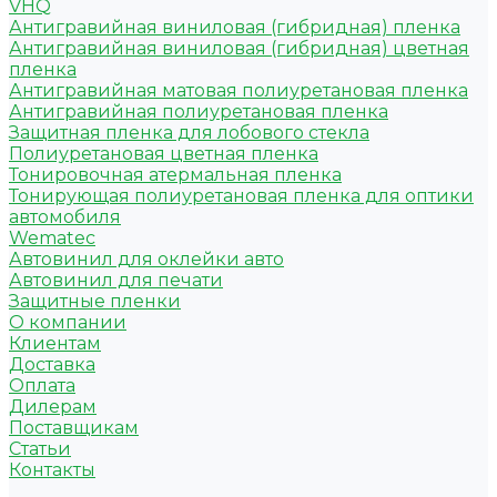
VHQ
Антигравийная виниловая (гибридная) пленка
Антигравийная виниловая (гибридная) цветная
пленка
Антигравийная матовая полиуретановая пленка
Антигравийная полиуретановая пленка
Защитная пленка для лобового стекла
Полиуретановая цветная пленка
Тонировочная атермальная пленка
Тонирующая полиуретановая пленка для оптики
автомобиля
Wematec
Автовинил для оклейки авто
Автовинил для печати
Защитные пленки
О компании
Клиентам
Доставка
Оплата
Дилерам
Поставщикам
Статьи
Контакты