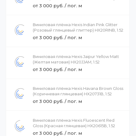
HX20BCMB, 1.52
от 3 000 руб. / пог. м
Виниловая плёнка Hexis Indian Pink Glitter
(Розовый глянцевый глиттер) HX20RINB, 1.52
от 3 000 руб. / пог. м
Виниловая плёнка Hexis Jaipur Yellow Matt
(Желтая матовая) HX20JJAM, 1.52
от 3 000 руб. / пог. м
Виниловая плёнка Hexis Havana Brown Gloss
(Коричневая глянцевая) HX20731B, 1.52
от 3 000 руб. / пог. м
Виниловая плёнка Hexis Fluoescent Red
Gloss (Красная глянцевая) HX20615B, 1.52
от 3 000 руб. / пог. м