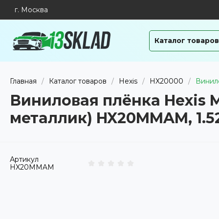
г. Москва
Каталог товаров
Главная
/
Каталог товаров
/
Hexis
/
HX20000
/
Винило
Виниловая плёнка Hexis 
металлик) HX20MMAM, 1.5
Артикул
HX20MMAM