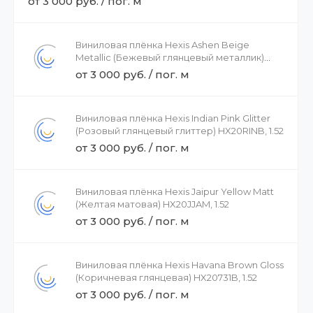
от 3 000 руб. / пог. м
Виниловая плёнка Hexis Ashen Beige
Metallic (Бежевый глянцевый металлик)
HX20BCMB, 1.52
от 3 000 руб. / пог. м
Виниловая плёнка Hexis Indian Pink Glitter
(Розовый глянцевый глиттер) HX20RINB, 1.52
от 3 000 руб. / пог. м
Виниловая плёнка Hexis Jaipur Yellow Matt
(Желтая матовая) HX20JJAM, 1.52
от 3 000 руб. / пог. м
Виниловая плёнка Hexis Havana Brown Gloss
(Коричневая глянцевая) HX20731B, 1.52
от 3 000 руб. / пог. м