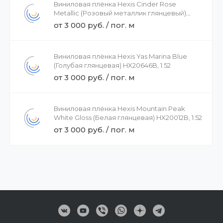
Виниловая плёнка Hexis Cinder Rose
Metallic (Розовый металлик глянцевый)
HX20437B, 1.52
от 3 000 руб. / пог. м
Виниловая плёнка Hexis Yas Marina Blue
(Голубая глянцевая) HX20646B, 1.52
от 3 000 руб. / пог. м
Виниловая плёнка Hexis Mountain Peak
White Gloss (Белая глянцевая) HX20012B, 1.52
от 3 000 руб. / пог. м