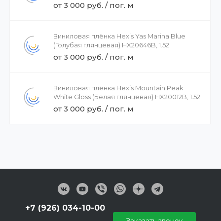
HX20437B, 1.52
от 3 000 руб. / пог. м
Виниловая плёнка Hexis Yas Marina Blue
(Голубая глянцевая) HX20646B, 1.52
от 3 000 руб. / пог. м
Виниловая плёнка Hexis Mountain Peak
White Gloss (Белая глянцевая) HX20012B, 1.52
от 3 000 руб. / пог. м
+7 (926) 034-10-00