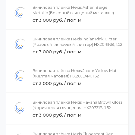
Виниловая плёнка Hexis Ashen Beige
Metallic (Бежевый глянцевый металлик)
HX20BCMB, 1.52
от 3 000 руб. / пог. м
Виниловая плёнка Hexis Indian Pink Glitter
(Розовый глянцевый глиттер) HX20RINB, 1.52
от 3 000 руб. / пог. м
Виниловая плёнка Hexis Jaipur Yellow Matt
(Желтая матовая) HX20JJAM, 1.52
от 3 000 руб. / пог. м
Виниловая плёнка Hexis Havana Brown Gloss
(Коричневая глянцевая) HX20731B, 1.52
от 3 000 руб. / пог. м
Виниловая плёнка Hexis Fluoescent Red