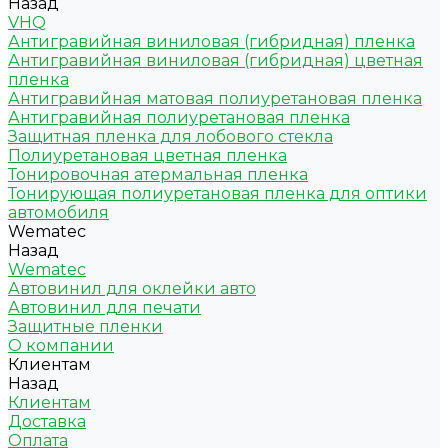
Назад
VHQ
Антигравийная виниловая (гибридная) пленка
Антигравийная виниловая (гибридная) цветная
пленка
Антигравийная матовая полиуретановая пленка
Антигравийная полиуретановая пленка
Защитная пленка для лобового стекла
Полиуретановая цветная пленка
Тонировочная атермальная пленка
Тонирующая полиуретановая пленка для оптики
автомобиля
Wematec
Назад
Wematec
Автовинил для оклейки авто
Автовинил для печати
Защитные пленки
О компании
Клиентам
Назад
Клиентам
Доставка
Оплата