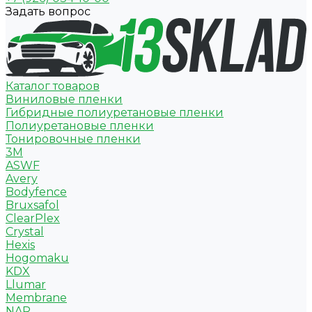
Задать вопрос
Каталог товаров
Виниловые пленки
Гибридные полиуретановые пленки
Полиуретановые пленки
Тонировочные пленки
3M
ASWF
Avery
Bodyfence
Bruxsafol
ClearPlex
Crystal
Hexis
Hogomaku
KDX
Llumar
Membrane
NAR