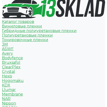
Каталог товаров
Виниловые пленки
Гибридные полиуретановые пленки
Полиуретановые пленки
Тонировочные пленки
3M
ASWF
Avery
Bodyfence
Bruxsafol
ClearPlex
Crystal
Hexis
Hogomaku
KDX
Llumar
Membrane
NAR
Nippon