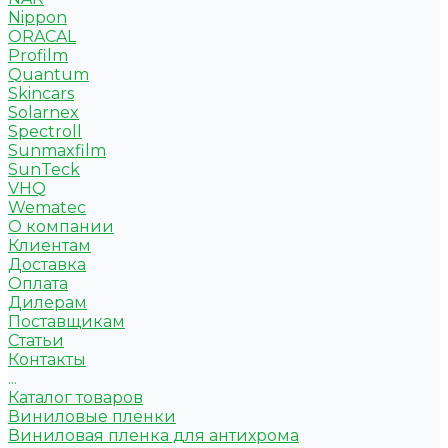
Nippon
ORACAL
Profilm
Quantum
Skincars
Solarnex
Spectroll
Sunmaxfilm
SunTeck
VHQ
Wematec
О компании
Клиентам
Доставка
Оплата
Дилерам
Поставщикам
Статьи
Контакты
...
Каталог товаров
Виниловые пленки
Виниловая пленка для антихрома