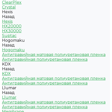
ClearPlex
Crystal
Hexis
Назад
Hexis
HX20000
HX30000
Suptac
Hogomaku
Назад
Hogomaku
Антигравийная матовая полиуретановая пленка
Антигравийная полиуретановая пленка
KDX
Назад
KDX
Антигравийная матовая полиуретановая пленка
Антигравийная полиуретановая пленка
Llumar
Назад
Llumar
Антигравийная матовая полиуретановая пленка
Антигравийная полиуретановая пленка
Membrane