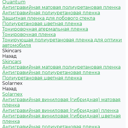
Quantum
Антигравийная матовая полиуретановая пленка
Антигравийная полиуретановая пленка
Защитная пленка для лобового стекла
Полиуретановая цветная пленка
Тонировочная атермальная пленка
Тонировочная пленка
Тонирующая полиуретановая пленка для оптики
автомобиля
Skincars
Назад
Skincars
Антигравийная матовая полиуретановая пленка
Антигравийная полиуретановая пленка
Полиуретановая цветная пленка
Solarnex
Назад
Solarnex
Антигравийная виниловая (гибридная) матовая
пленка
Антигравийная виниловая (гибридная) пленка
Антигравийная виниловая (гибридная) цветная
пленка
Антигравийная полиуретановая пленка