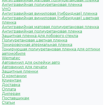
Антигравийная матовая полиуретановая пленка
Антигравийная полиуретановая пленка
VHQ
Антигравийная виниловая (гибридная) пленка
Антигравийная виниловая (гибридная) цветная
пленка
Антигравийная матовая полиуретановая пленка
Антигравийная полиуретановая пленка
Защитная пленка для лобового стекла
Полиуретановая цветная пленка
Тонировочная атермальная пленка
Тонирующая полиуретановая пленка для оптики
автомобиля
Wematec
Автовинил для оклейки авто
Автовинил для печати
Защитные пленки
О компании
Клиентам
Доставка
Оплата
Дилерам
Поставщикам
Статьи