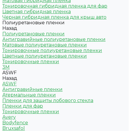
Матовая гибридная пленка
Тонировочная гибридная пленка для фар
Цветная гибридная пленка
Черная гибридная пленка для крыш авто
Полиуретановые пленки
Назад
Полиуретановые пленки
Антигравийные полиуретановые пленки
Матовые полиуретановые пленки
Тонировочные полиуретановые пленки
Цветные полиуретановые пленки
Тонировочные пленки
3M
ASWF
Назад
ASWF
Антигравийные пленки
Атермальные пленки
Пленки для защиты лобового стекла
Пленки для фар
Тонировочные пленки
Avery
Bodyfence
Bruxsafol