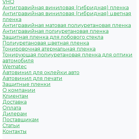
VHQ
Антигравийная виниловая (гибридная) пленка
Антигравийная виниловая (гибридная) цветная
пленка
Антигравийная матовая полиуретановая пленка
Антигравийная полиуретановая пленка
Защитная пленка для лобового стекла
Полиуретановая цветная пленка
Тонировочная атермальная пленка
Тонирующая полиуретановая пленка для оптики
автомобиля
Wematec
Автовинил для оклейки авто
Автовинил для печати
Защитные пленки
О компании
Клиентам
Доставка
Оплата
Дилерам
Поставщикам
Статьи
Контакты