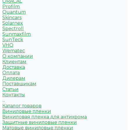
ORACAL
Profilm
Quantum
Skincars
Solarnex
Spectroll
Sunmaxfilm
SunTeck
VHQ
Wematec
О компании
Клиентам
Доставка
Оплата
Дилерам
Поставщикам
Статьи
Контакты
...
Каталог товаров
Виниловые пленки
Виниловая пленка для антихрома
Защитные виниловые пленки
Матовые виниловые пленки