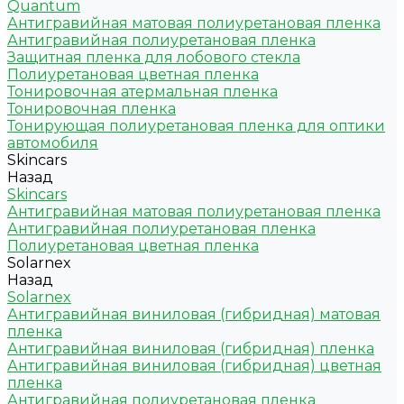
Quantum
Антигравийная матовая полиуретановая пленка
Антигравийная полиуретановая пленка
Защитная пленка для лобового стекла
Полиуретановая цветная пленка
Тонировочная атермальная пленка
Тонировочная пленка
Тонирующая полиуретановая пленка для оптики
автомобиля
Skincars
Назад
Skincars
Антигравийная матовая полиуретановая пленка
Антигравийная полиуретановая пленка
Полиуретановая цветная пленка
Solarnex
Назад
Solarnex
Антигравийная виниловая (гибридная) матовая
пленка
Антигравийная виниловая (гибридная) пленка
Антигравийная виниловая (гибридная) цветная
пленка
Антигравийная полиуретановая пленка