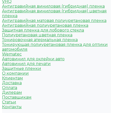
VHQ
Антигравийная виниловая (гибридная) пленка
Антигравийная виниловая (гибридная) цветная
пленка
Антигравийная матовая полиуретановая пленка
Антигравийная полиуретановая пленка
Защитная пленка для лобового стекла
Полиуретановая цветная пленка
Тонировочная атермальная пленка
Тонирующая полиуретановая пленка для оптики
автомобиля
Wematec
Автовинил для оклейки авто
Автовинил для печати
Защитные пленки
О компании
Клиентам
Доставка
Оплата
Дилерам
Поставщикам
Статьи
Контакты