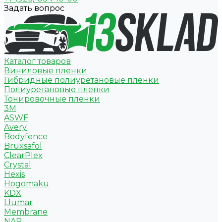
Задать вопрос
Каталог товаров
Виниловые пленки
Гибридные полиуретановые пленки
Полиуретановые пленки
Тонировочные пленки
3M
ASWF
Avery
Bodyfence
Bruxsafol
ClearPlex
Crystal
Hexis
Hogomaku
KDX
Llumar
Membrane
NAR