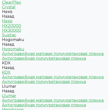
ClearPlex
Crystal
Hexis
Назад
Hexis
HX20000
HX30000
Suptac
Hogomaku
Назад
Hogomaku
Антигравийная матовая полиуретановая пленка
Антигравийная полиуретановая пленка
KDX
Назад
KDX
Антигравийная матовая полиуретановая пленка
Антигравийная полиуретановая пленка
Llumar
Назад
Llumar
Антигравийная матовая полиуретановая пленка
Антигравийная полиуретановая пленка
Membrane