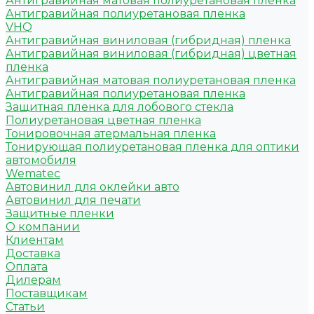
Антигравийная матовая полиуретановая пленка
Антигравийная полиуретановая пленка
VHQ
Антигравийная виниловая (гибридная) пленка
Антигравийная виниловая (гибридная) цветная
пленка
Антигравийная матовая полиуретановая пленка
Антигравийная полиуретановая пленка
Защитная пленка для лобового стекла
Полиуретановая цветная пленка
Тонировочная атермальная пленка
Тонирующая полиуретановая пленка для оптики
автомобиля
Wematec
Автовинил для оклейки авто
Автовинил для печати
Защитные пленки
О компании
Клиентам
Доставка
Оплата
Дилерам
Поставщикам
Статьи