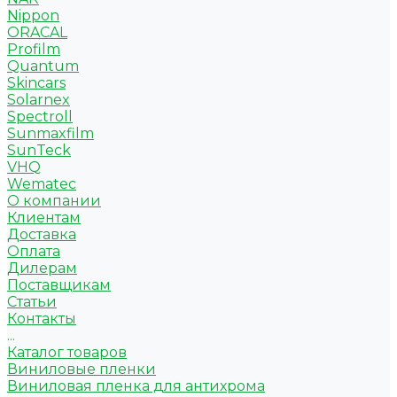
Nippon
ORACAL
Profilm
Quantum
Skincars
Solarnex
Spectroll
Sunmaxfilm
SunTeck
VHQ
Wematec
О компании
Клиентам
Доставка
Оплата
Дилерам
Поставщикам
Статьи
Контакты
...
Каталог товаров
Виниловые пленки
Виниловая пленка для антихрома