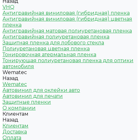
Назад
VHQ
Антигравийная виниловая (гибридная) пленка
Антигравийная виниловая (гибридная) цветная
пленка
Антигравийная матовая полиуретановая пленка
Антигравийная полиуретановая пленка
Защитная пленка для лобового стекла
Полиуретановая цветная пленка
Тонировочная атермальная пленка
Тонирующая полиуретановая пленка для оптики
автомобиля
Wematec
Назад
Wematec
Автовинил для оклейки авто
Автовинил для печати
Защитные пленки
О компании
Клиентам
Назад
Клиентам
Доставка
Оплата