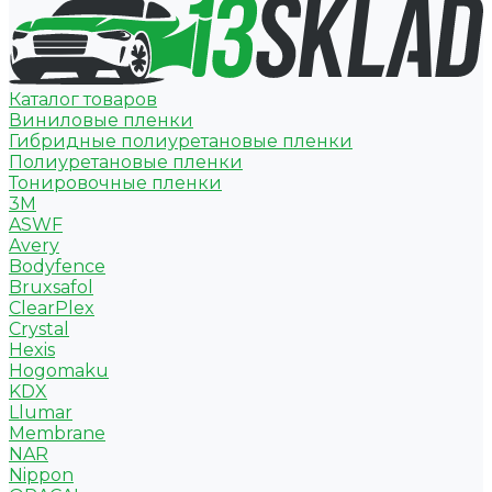
Каталог товаров
Виниловые пленки
Гибридные полиуретановые пленки
Полиуретановые пленки
Тонировочные пленки
3M
ASWF
Avery
Bodyfence
Bruxsafol
ClearPlex
Crystal
Hexis
Hogomaku
KDX
Llumar
Membrane
NAR
Nippon