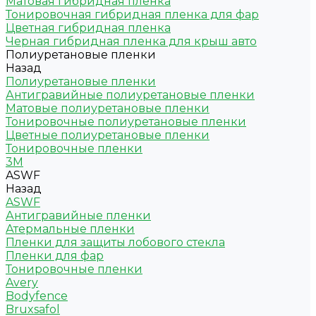
Матовая гибридная пленка
Тонировочная гибридная пленка для фар
Цветная гибридная пленка
Черная гибридная пленка для крыш авто
Полиуретановые пленки
Назад
Полиуретановые пленки
Антигравийные полиуретановые пленки
Матовые полиуретановые пленки
Тонировочные полиуретановые пленки
Цветные полиуретановые пленки
Тонировочные пленки
3M
ASWF
Назад
ASWF
Антигравийные пленки
Атермальные пленки
Пленки для защиты лобового стекла
Пленки для фар
Тонировочные пленки
Avery
Bodyfence
Bruxsafol