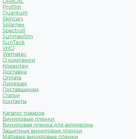
ORACAL
Profilm
Quantum
Skincars
Solarnex
Spectroll
Sunmaxfilm
SunTeck
VHQ
Wematec
О компании
Клиентам
Доставка
Оплата
Дилерам
Поставщикам
Статьи
Контакты
...
Каталог товаров
Виниловые пленки
Виниловая пленка для антихрома
Защитные виниловые пленки
Матовые виниловые пленки