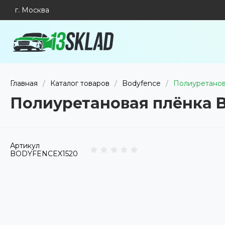
г. Москва
Главная
/
Каталог товаров
/
Bodyfence
/
Полиуретанова
Полиуретановая плёнка Bo
Артикул
BODYFENCEX1520