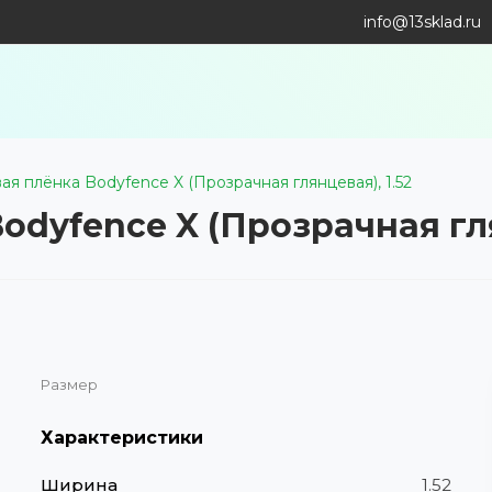
info@13sklad.ru
я плёнка Bodyfence X (Прозрачная глянцевая), 1.52
dyfence X (Прозрачная гля
Размер
Характеристики
Ширина
1.52