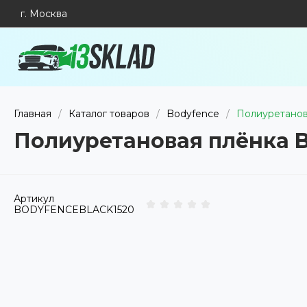
г. Москва
Главная
/
Каталог товаров
/
Bodyfence
/
Полиуретанова
Полиуретановая плёнка Bo
Артикул
BODYFENCEBLACK1520