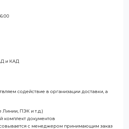
6:00
АД и КАД
твляем содействие в организации доставки, а
Линии, ПЭК и т.д.)
ый комплект документов
ласовывается с менеджером принимающим заказ