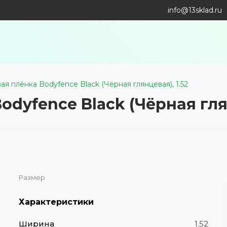
info@13sklad.ru
я плёнка Bodyfence Black (Чёрная глянцевая), 1.52
dyfence Black (Чёрная глян
Размер
Характеристики
Ширина
1.52