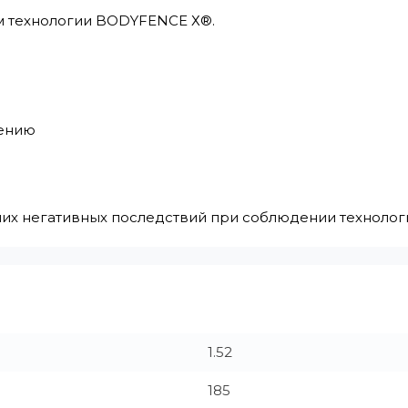
м технологии BODYFENCE Х®.
нению
очих негативных последствий при соблюдении технолог
1.52
185