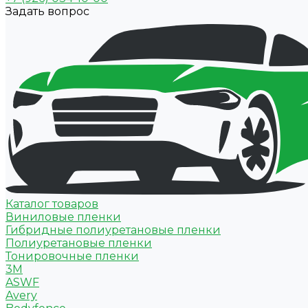
Задать вопрос
Каталог товаров
Виниловые пленки
Гибридные полиуретановые пленки
Полиуретановые пленки
Тонировочные пленки
3M
ASWF
Avery