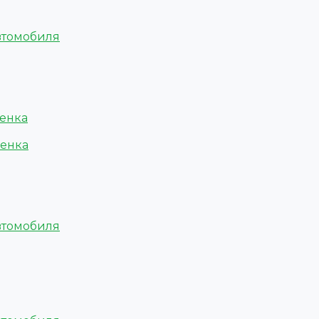
втомобиля
ленка
ленка
втомобиля