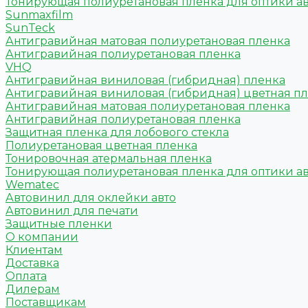
Тонирующая полиуретановая пленка для оптики а
Sunmaxfilm
SunTeck
Антигравийная матовая полиуретановая пленка
Антигравийная полиуретановая пленка
VHQ
Антигравийная виниловая (гибридная) пленка
Антигравийная виниловая (гибридная) цветная п
Антигравийная матовая полиуретановая пленка
Антигравийная полиуретановая пленка
Защитная пленка для лобового стекла
Полиуретановая цветная пленка
Тонировочная атермальная пленка
Тонирующая полиуретановая пленка для оптики а
Wematec
Автовинил для оклейки авто
Автовинил для печати
Защитные пленки
О компании
Клиентам
Доставка
Оплата
Дилерам
Поставщикам