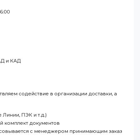
6:00
АД и КАД
твляем содействие в организации доставки, а
Линии, ПЭК и т.д.)
ый комплект документов
ласовывается с менеджером принимающим заказ