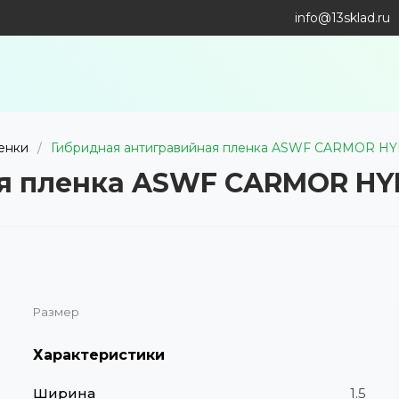
info@13sklad.ru
енки
/
Гибридная антигравийная пленка ASWF CARMOR HY
я пленка ASWF CARMOR HYB
Размер
Характеристики
Ширина
1.5