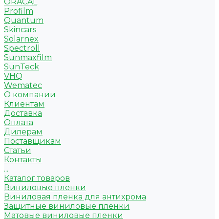
ORACAL
Profilm
Quantum
Skincars
Solarnex
Spectroll
Sunmaxfilm
SunTeck
VHQ
Wematec
О компании
Клиентам
Доставка
Оплата
Дилерам
Поставщикам
Статьи
Контакты
...
Каталог товаров
Виниловые пленки
Виниловая пленка для антихрома
Защитные виниловые пленки
Матовые виниловые пленки