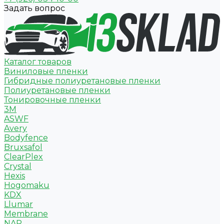
Задать вопрос
Каталог товаров
Виниловые пленки
Гибридные полиуретановые пленки
Полиуретановые пленки
Тонировочные пленки
3M
ASWF
Avery
Bodyfence
Bruxsafol
ClearPlex
Crystal
Hexis
Hogomaku
KDX
Llumar
Membrane
NAR