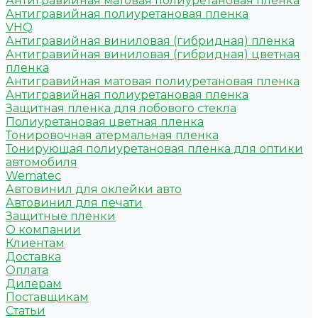
Антигравийная матовая полиуретановая пленка
Антигравийная полиуретановая пленка
VHQ
Антигравийная виниловая (гибридная) пленка
Антигравийная виниловая (гибридная) цветная
пленка
Антигравийная матовая полиуретановая пленка
Антигравийная полиуретановая пленка
Защитная пленка для лобового стекла
Полиуретановая цветная пленка
Тонировочная атермальная пленка
Тонирующая полиуретановая пленка для оптики
автомобиля
Wematec
Автовинил для оклейки авто
Автовинил для печати
Защитные пленки
О компании
Клиентам
Доставка
Оплата
Дилерам
Поставщикам
Статьи