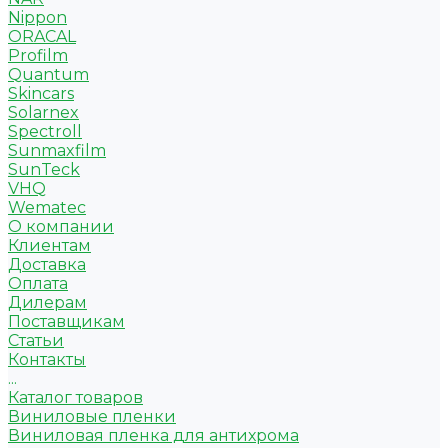
Nippon
ORACAL
Profilm
Quantum
Skincars
Solarnex
Spectroll
Sunmaxfilm
SunTeck
VHQ
Wematec
О компании
Клиентам
Доставка
Оплата
Дилерам
Поставщикам
Статьи
Контакты
...
Каталог товаров
Виниловые пленки
Виниловая пленка для антихрома