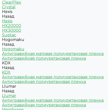
ClearPlex
Crystal
Hexis
Назад
Hexis
HX20000
HX30000
Suptac
Hogomaku
Назад
Hogomaku
Антигравийная матовая полиуретановая пленка
Антигравийная полиуретановая пленка
KDX
Назад
KDX
Антигравийная матовая полиуретановая пленка
Антигравийная полиуретановая пленка
Llumar
Назад
Llumar
Антигравийная матовая полиуретановая пленка
Антигравийная полиуретановая пленка
Membrane