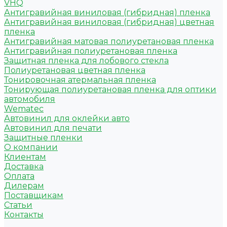
VHQ
Антигравийная виниловая (гибридная) пленка
Антигравийная виниловая (гибридная) цветная
пленка
Антигравийная матовая полиуретановая пленка
Антигравийная полиуретановая пленка
Защитная пленка для лобового стекла
Полиуретановая цветная пленка
Тонировочная атермальная пленка
Тонирующая полиуретановая пленка для оптики
автомобиля
Wematec
Автовинил для оклейки авто
Автовинил для печати
Защитные пленки
О компании
Клиентам
Доставка
Оплата
Дилерам
Поставщикам
Статьи
Контакты