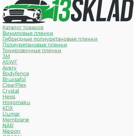
Каталог товаров
Виниловые пленки
Гибридные полиуретановые пленки
Полиуретановые пленки
Тонировочные пленки
3M
ASWF
Avery
Bodyfence
Bruxsafol
ClearPlex
Crystal
Hexis
Hogomaku
KDX
Llumar
Membrane
NAR
Nippon