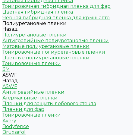
Матовая гибридная пленка
Тонировочная гибридная пленка для фар
Цветная гибридная пленка
Черная гибридная пленка для крыш авто
Полиуретановые пленки
Назад
Полиуретановые пленки
Антигравийные полиуретановые пленки
Матовые полиуретановые пленки
Тонировочные полиуретановые пленки
Цветные полиуретановые пленки
Тонировочные пленки
3M
ASWF
Назад
ASWF
Антигравийные пленки
Атермальные пленки
Пленки для защиты лобового стекла
Пленки для фар
Тонировочные пленки
Avery
Bodyfence
Bruxsafol