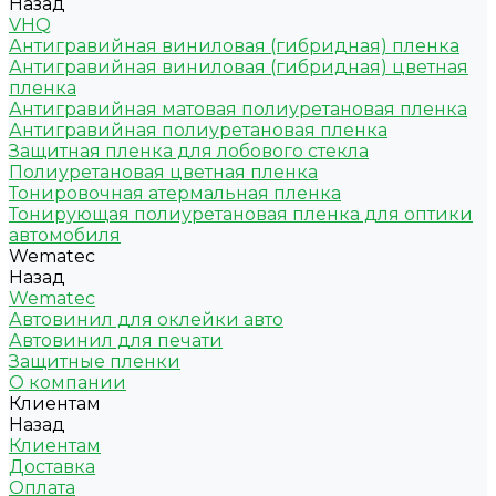
Назад
VHQ
Антигравийная виниловая (гибридная) пленка
Антигравийная виниловая (гибридная) цветная
пленка
Антигравийная матовая полиуретановая пленка
Антигравийная полиуретановая пленка
Защитная пленка для лобового стекла
Полиуретановая цветная пленка
Тонировочная атермальная пленка
Тонирующая полиуретановая пленка для оптики
автомобиля
Wematec
Назад
Wematec
Автовинил для оклейки авто
Автовинил для печати
Защитные пленки
О компании
Клиентам
Назад
Клиентам
Доставка
Оплата