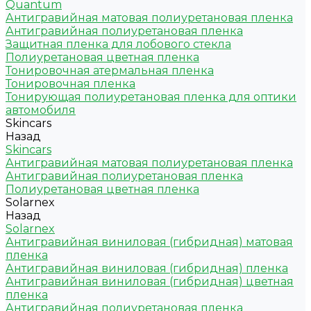
Quantum
Антигравийная матовая полиуретановая пленка
Антигравийная полиуретановая пленка
Защитная пленка для лобового стекла
Полиуретановая цветная пленка
Тонировочная атермальная пленка
Тонировочная пленка
Тонирующая полиуретановая пленка для оптики
автомобиля
Skincars
Назад
Skincars
Антигравийная матовая полиуретановая пленка
Антигравийная полиуретановая пленка
Полиуретановая цветная пленка
Solarnex
Назад
Solarnex
Антигравийная виниловая (гибридная) матовая
пленка
Антигравийная виниловая (гибридная) пленка
Антигравийная виниловая (гибридная) цветная
пленка
Антигравийная полиуретановая пленка