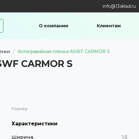
info@13sklad.ru
О компании
Клиентам
енки
/
Антигравийная пленка ASWF CARMOR S
ASWF CARMOR S
Размер
Характеристики
Ширина
1.5