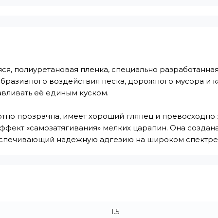
яся, полиуретановая пленка, специально разработанна
 абразивного воздействия песка, дорожного мусора и 
авливать её единым куском.
олютно прозрачна, имеет хороший глянец и превосходн
ффект «самозатягивания» мелких царапин. Она создан
беспечивающий надежную адгезию на широком спектре
1.5