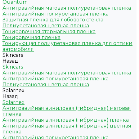
Quantum
Антигравийная матовая полиуретановая пленка
Антигравийная полиуретановая пленка
Защитная пленка для лобового стекла
Полиуретановая цветная пленка
Тонировочная атермальная пленка
Тонировочная пленка
Тонирующая полиуретановая пленка для оптики
автомобиля
Skincars
Назад
Skincars
Антигравийная матовая полиуретановая пленка
Антигравийная полиуретановая пленка
Полиуретановая цветная пленка
Solarnex
Назад
Solarnex
Антигравийная виниловая (гибридная) матовая
пленка
Антигравийная виниловая (гибридная) пленка
Антигравийная виниловая (гибридная) цветная
пленка
Антигравийная полиуретановая пленка