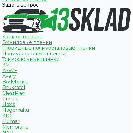
Задать вопрос
Каталог товаров
Виниловые пленки
Гибридные полиуретановые пленки
Полиуретановые пленки
Тонировочные пленки
3M
ASWF
Avery
Bodyfence
Bruxsafol
ClearPlex
Crystal
Hexis
Hogomaku
KDX
Llumar
Membrane
NAR