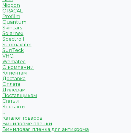
Nippon
ORACAL
Profilm
Quantum
Skincars
Solarnex
Spectroll
Sunmaxfilm
SunTeck
VHQ
Wematec
О компании
Клиентам
Доставка
Оплата
Дилерам
Поставщикам
Статьи
Контакты
...
Каталог товаров
Виниловые пленки
Виниловая пленка для антихрома