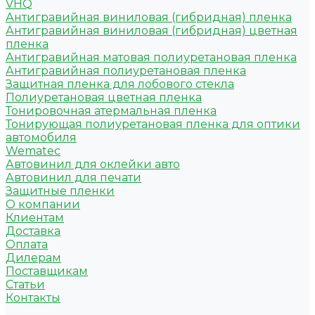
VHQ
Антигравийная виниловая (гибридная) пленка
Антигравийная виниловая (гибридная) цветная
пленка
Антигравийная матовая полиуретановая пленка
Антигравийная полиуретановая пленка
Защитная пленка для лобового стекла
Полиуретановая цветная пленка
Тонировочная атермальная пленка
Тонирующая полиуретановая пленка для оптики
автомобиля
Wematec
Автовинил для оклейки авто
Автовинил для печати
Защитные пленки
О компании
Клиентам
Доставка
Оплата
Дилерам
Поставщикам
Статьи
Контакты