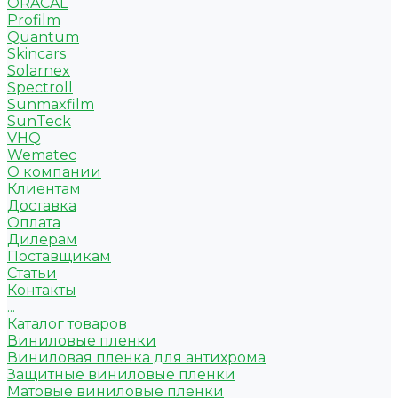
ORACAL
Profilm
Quantum
Skincars
Solarnex
Spectroll
Sunmaxfilm
SunTeck
VHQ
Wematec
О компании
Клиентам
Доставка
Оплата
Дилерам
Поставщикам
Статьи
Контакты
...
Каталог товаров
Виниловые пленки
Виниловая пленка для антихрома
Защитные виниловые пленки
Матовые виниловые пленки