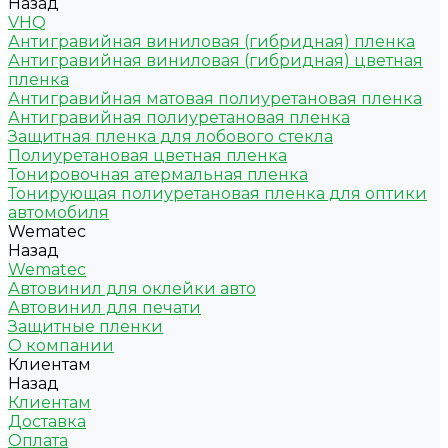
Назад
VHQ
Антигравийная виниловая (гибридная) пленка
Антигравийная виниловая (гибридная) цветная
пленка
Антигравийная матовая полиуретановая пленка
Антигравийная полиуретановая пленка
Защитная пленка для лобового стекла
Полиуретановая цветная пленка
Тонировочная атермальная пленка
Тонирующая полиуретановая пленка для оптики
автомобиля
Wematec
Назад
Wematec
Автовинил для оклейки авто
Автовинил для печати
Защитные пленки
О компании
Клиентам
Назад
Клиентам
Доставка
Оплата