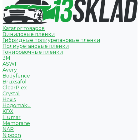
Каталог товаров
Виниловые пленки
Гибридные полиуретановые пленки
Полиуретановые пленки
Тонировочные пленки
3M
ASWF
Avery
Bodyfence
Bruxsafol
ClearPlex
Crystal
Hexis
Hogomaku
KDX
Llumar
Membrane
NAR
Nippon