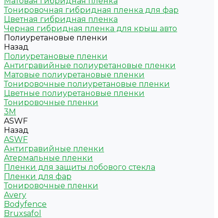
Матовая гибридная пленка
Тонировочная гибридная пленка для фар
Цветная гибридная пленка
Черная гибридная пленка для крыш авто
Полиуретановые пленки
Назад
Полиуретановые пленки
Антигравийные полиуретановые пленки
Матовые полиуретановые пленки
Тонировочные полиуретановые пленки
Цветные полиуретановые пленки
Тонировочные пленки
3M
ASWF
Назад
ASWF
Антигравийные пленки
Атермальные пленки
Пленки для защиты лобового стекла
Пленки для фар
Тонировочные пленки
Avery
Bodyfence
Bruxsafol