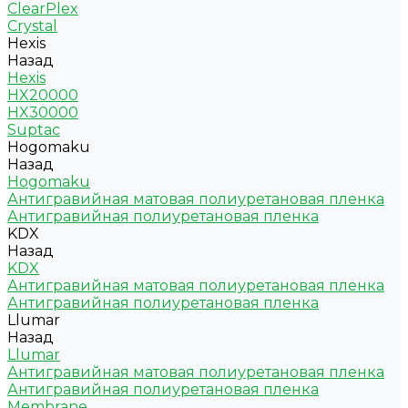
ClearPlex
Crystal
Hexis
Назад
Hexis
HX20000
HX30000
Suptac
Hogomaku
Назад
Hogomaku
Антигравийная матовая полиуретановая пленка
Антигравийная полиуретановая пленка
KDX
Назад
KDX
Антигравийная матовая полиуретановая пленка
Антигравийная полиуретановая пленка
Llumar
Назад
Llumar
Антигравийная матовая полиуретановая пленка
Антигравийная полиуретановая пленка
Membrane