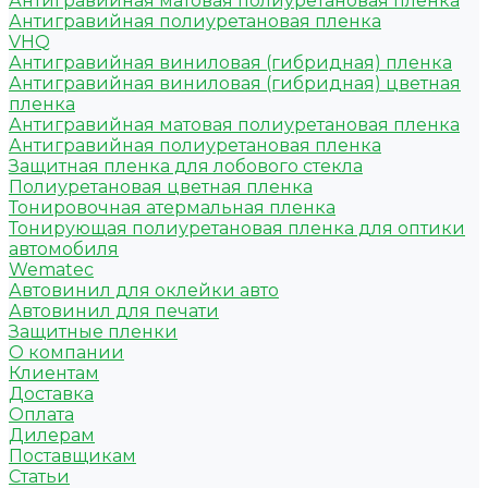
Антигравийная матовая полиуретановая пленка
Антигравийная полиуретановая пленка
VHQ
Антигравийная виниловая (гибридная) пленка
Антигравийная виниловая (гибридная) цветная
пленка
Антигравийная матовая полиуретановая пленка
Антигравийная полиуретановая пленка
Защитная пленка для лобового стекла
Полиуретановая цветная пленка
Тонировочная атермальная пленка
Тонирующая полиуретановая пленка для оптики
автомобиля
Wematec
Автовинил для оклейки авто
Автовинил для печати
Защитные пленки
О компании
Клиентам
Доставка
Оплата
Дилерам
Поставщикам
Статьи