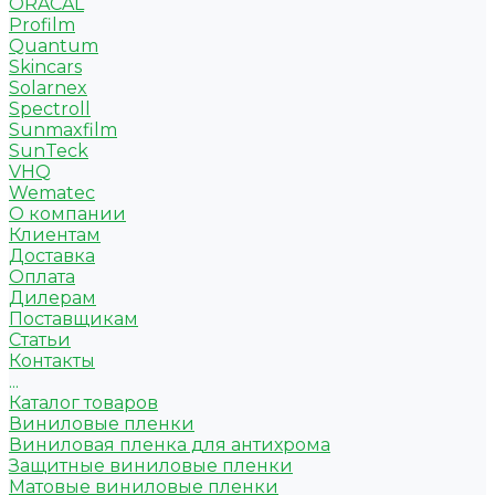
ORACAL
Profilm
Quantum
Skincars
Solarnex
Spectroll
Sunmaxfilm
SunTeck
VHQ
Wematec
О компании
Клиентам
Доставка
Оплата
Дилерам
Поставщикам
Статьи
Контакты
...
Каталог товаров
Виниловые пленки
Виниловая пленка для антихрома
Защитные виниловые пленки
Матовые виниловые пленки