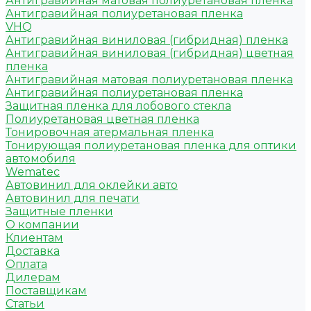
Антигравийная матовая полиуретановая пленка
Антигравийная полиуретановая пленка
VHQ
Антигравийная виниловая (гибридная) пленка
Антигравийная виниловая (гибридная) цветная
пленка
Антигравийная матовая полиуретановая пленка
Антигравийная полиуретановая пленка
Защитная пленка для лобового стекла
Полиуретановая цветная пленка
Тонировочная атермальная пленка
Тонирующая полиуретановая пленка для оптики
автомобиля
Wematec
Автовинил для оклейки авто
Автовинил для печати
Защитные пленки
О компании
Клиентам
Доставка
Оплата
Дилерам
Поставщикам
Статьи