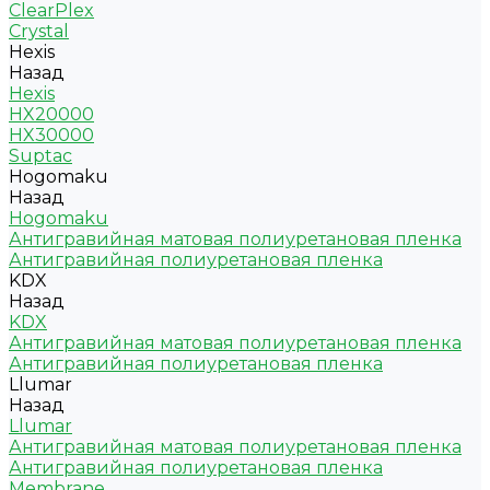
ClearPlex
Crystal
Hexis
Назад
Hexis
HX20000
HX30000
Suptac
Hogomaku
Назад
Hogomaku
Антигравийная матовая полиуретановая пленка
Антигравийная полиуретановая пленка
KDX
Назад
KDX
Антигравийная матовая полиуретановая пленка
Антигравийная полиуретановая пленка
Llumar
Назад
Llumar
Антигравийная матовая полиуретановая пленка
Антигравийная полиуретановая пленка
Membrane