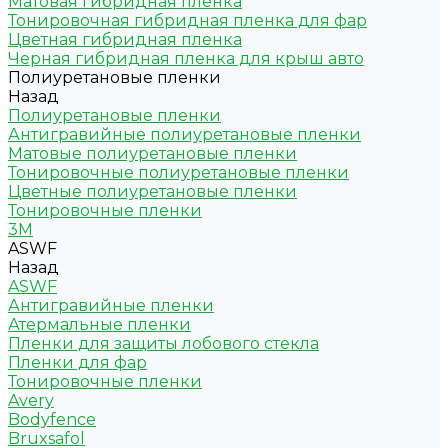
Матовая гибридная пленка
Тонировочная гибридная пленка для фар
Цветная гибридная пленка
Черная гибридная пленка для крыш авто
Полиуретановые пленки
Назад
Полиуретановые пленки
Антигравийные полиуретановые пленки
Матовые полиуретановые пленки
Тонировочные полиуретановые пленки
Цветные полиуретановые пленки
Тонировочные пленки
3M
ASWF
Назад
ASWF
Антигравийные пленки
Атермальные пленки
Пленки для защиты лобового стекла
Пленки для фар
Тонировочные пленки
Avery
Bodyfence
Bruxsafol