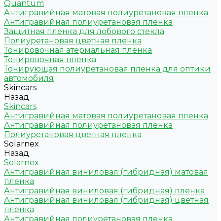
Quantum
Антигравийная матовая полиуретановая пленка
Антигравийная полиуретановая пленка
Защитная пленка для лобового стекла
Полиуретановая цветная пленка
Тонировочная атермальная пленка
Тонировочная пленка
Тонирующая полиуретановая пленка для оптики
автомобиля
Skincars
Назад
Skincars
Антигравийная матовая полиуретановая пленка
Антигравийная полиуретановая пленка
Полиуретановая цветная пленка
Solarnex
Назад
Solarnex
Антигравийная виниловая (гибридная) матовая
пленка
Антигравийная виниловая (гибридная) пленка
Антигравийная виниловая (гибридная) цветная
пленка
Антигравийная полиуретановая пленка