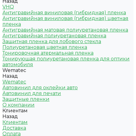
Назад
VHQ
Антигравийная виниловая (гибридная) пленка
Антигравийная виниловая (гибридная) цветная
пленка
Антигравийная матовая полиуретановая пленка
Антигравийная полиуретановая пленка
Защитная пленка для лобового стекла
Полиуретановая цветная пленка
Тонировочная атермальная пленка
Тонирующая полиуретановая пленка для оптики
автомобиля
Wematec
Назад
Wematec
Автовинил для оклейки авто
Автовинил для печати
Защитные пленки
О компании
Клиентам
Назад
Клиентам
Доставка
Оплата