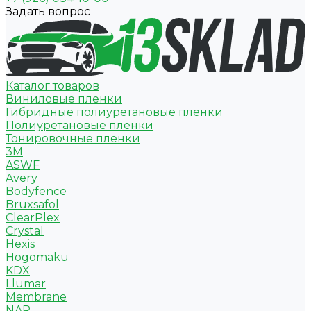
Задать вопрос
Каталог товаров
Виниловые пленки
Гибридные полиуретановые пленки
Полиуретановые пленки
Тонировочные пленки
3M
ASWF
Avery
Bodyfence
Bruxsafol
ClearPlex
Crystal
Hexis
Hogomaku
KDX
Llumar
Membrane
NAR