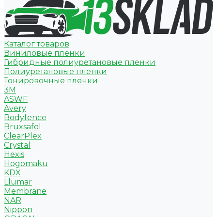
Каталог товаров
Виниловые пленки
Гибридные полиуретановые пленки
Полиуретановые пленки
Тонировочные пленки
3M
ASWF
Avery
Bodyfence
Bruxsafol
ClearPlex
Crystal
Hexis
Hogomaku
KDX
Llumar
Membrane
NAR
Nippon