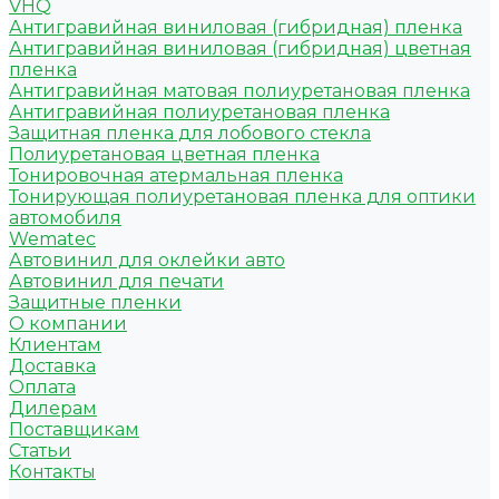
VHQ
Антигравийная виниловая (гибридная) пленка
Антигравийная виниловая (гибридная) цветная
пленка
Антигравийная матовая полиуретановая пленка
Антигравийная полиуретановая пленка
Защитная пленка для лобового стекла
Полиуретановая цветная пленка
Тонировочная атермальная пленка
Тонирующая полиуретановая пленка для оптики
автомобиля
Wematec
Автовинил для оклейки авто
Автовинил для печати
Защитные пленки
О компании
Клиентам
Доставка
Оплата
Дилерам
Поставщикам
Статьи
Контакты