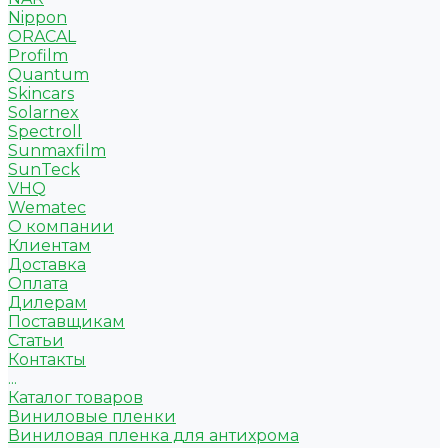
Nippon
ORACAL
Profilm
Quantum
Skincars
Solarnex
Spectroll
Sunmaxfilm
SunTeck
VHQ
Wematec
О компании
Клиентам
Доставка
Оплата
Дилерам
Поставщикам
Статьи
Контакты
...
Каталог товаров
Виниловые пленки
Виниловая пленка для антихрома