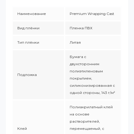
Наименование
Premium Wrapping Cast
Вид плёнки
Пленка ПВХ
Тип плёнки
Литая
Бумага с
двухсторонним
полиэтиленовым
Подложка
покрытием,
силиконизированная с
одной стороны, 143 г/м²
Полиакрилатный клей
на основе
растворителей,
Клей
перемещаемый, с