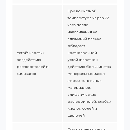
При комнатной
температуре через 72
часа после
наклеивания на
алюминий пленка
обладает
Устойчивость к
краткосрочной
воздействию
устойчивостью к
растворителей и
действию большинства
химикатов
минеральных масел,
жиров, топливных
материалов,
алифатических
растворителей, слабых
кислот, солей и
щелочей
При наклеивании на