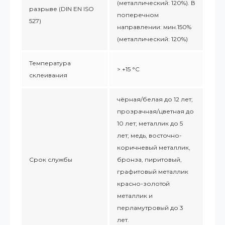
(металлический: 120%). В
разрыве (DIN EN ISO
поперечном
527)
направлении: мин.150%
(металлический: 120%)
Температура
> +15 °C
склеивания
чёрная/белая до 12 лет;
прозрачная/цветная до
10 лет; металлик до 5
лет; медь, восточно-
коричневый металлик,
Срок службы
бронза, пиритовый,
графитовый металлик
красно-золотoй
металлик и
перламутровый до 3
лет.