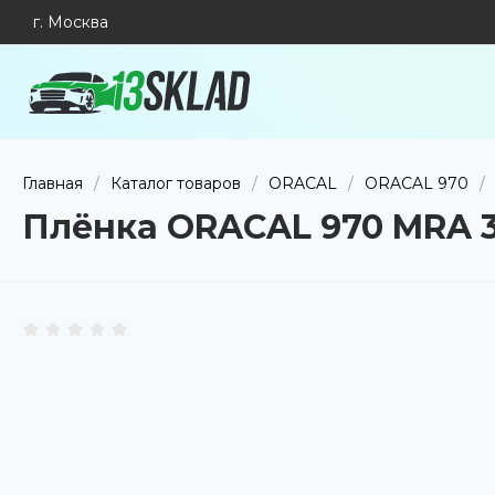
г. Москва
Главная
/
Каталог товаров
/
ORACAL
/
ORACAL 970
/
Плёнка ORACAL 970 MRA 31