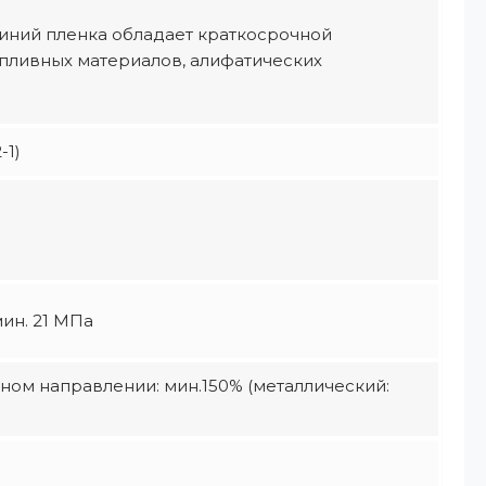
миний пленка обладает краткосрочной
опливных материалов, алифатических
-1)
ин. 21 МПа
чном направлении: мин.150% (металлический: