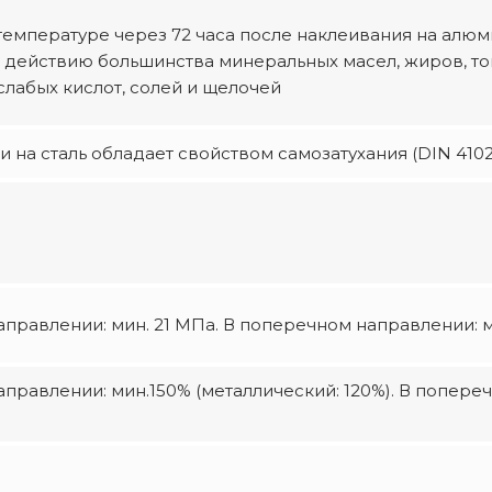
температуре через 72 часа после наклеивания на алю
к действию большинства минеральных масел, жиров, т
слабых кислот, солей и щелочей
 на сталь обладает свойством самозатухания (DIN 4102
правлении: мин. 21 МПа. В поперечном направлении: м
правлении: мин.150% (металлический: 120%). В попере