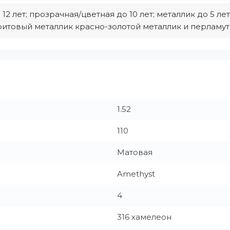
12 лет; прозрачная/цветная до 10 лет; металлик до 5 л
итовый металлик красно-золотoй металлик и перламутр
1.52
110
Матовая
Amethyst
4
316 хамелеон