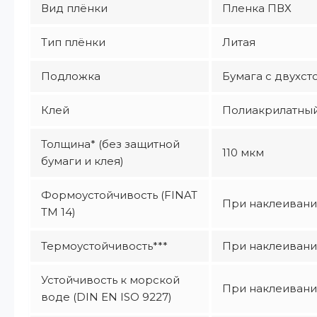
Вид плёнки
Пленка ПВХ
Тип плёнки
Литая
Подложка
Бумага с двухст
Клей
Полиакрилатный
Толщина* (без защитной
110 мкм
бумаги и клея)
Формоустойчивость (FINAT
При наклеивании
TM 14)
Термоустойчивость***
При наклеивании
Устойчивость к морской
При наклеивании
воде (DIN EN ISO 9227)