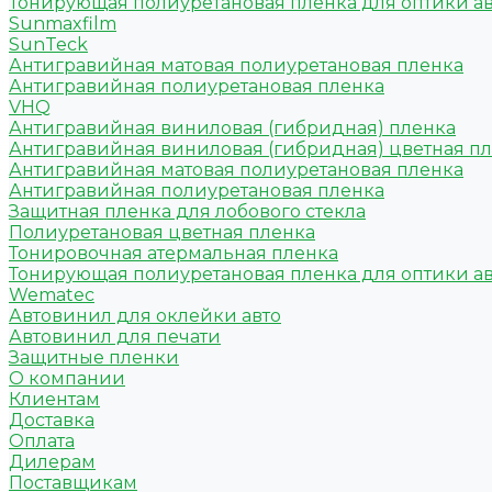
Тонирующая полиуретановая пленка для оптики а
Sunmaxfilm
SunTeck
Антигравийная матовая полиуретановая пленка
Антигравийная полиуретановая пленка
VHQ
Антигравийная виниловая (гибридная) пленка
Антигравийная виниловая (гибридная) цветная п
Антигравийная матовая полиуретановая пленка
Антигравийная полиуретановая пленка
Защитная пленка для лобового стекла
Полиуретановая цветная пленка
Тонировочная атермальная пленка
Тонирующая полиуретановая пленка для оптики а
Wematec
Автовинил для оклейки авто
Автовинил для печати
Защитные пленки
О компании
Клиентам
Доставка
Оплата
Дилерам
Поставщикам