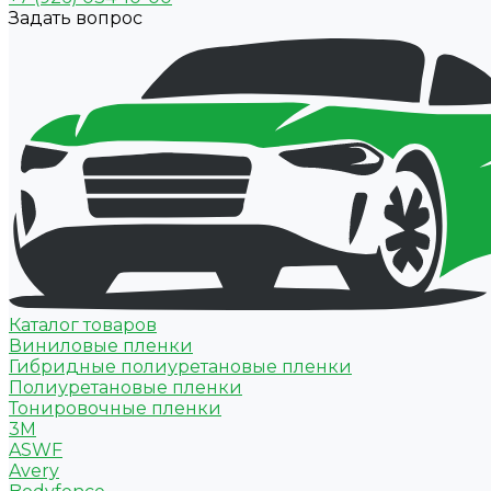
Задать вопрос
Каталог товаров
Виниловые пленки
Гибридные полиуретановые пленки
Полиуретановые пленки
Тонировочные пленки
3M
ASWF
Avery