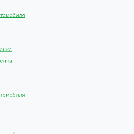
втомобиля
ленка
ленка
втомобиля