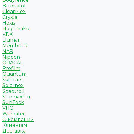
Bodyfence
Bruxsafol
ClearPlex
Crystal
Hexis
Hogomaku
KDX
Llumar
Membrane
NAR
Nippon
ORACAL
Profilm
Quantum
Skincars
Solarnex
Spectroll
Sunmaxfilm
SunTeck
VHQ
Wematec
О компании
Клиентам
Доставка