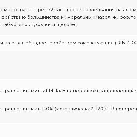
температуре через 72 часа после наклеивания на алю
к действию большинства минеральных масел, жиров, т
слабых кислот, солей и щелочей
 на сталь обладает свойством самозатухания (DIN 4102
правлении: мин. 21 МПа. В поперечном направлении: м
правлении: мин.150% (металлический: 120%). В попере