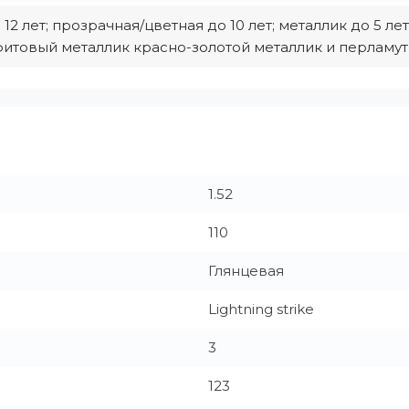
12 лет; прозрачная/цветная до 10 лет; металлик до 5 л
итовый металлик красно-золотoй металлик и перламутр
1.52
110
Глянцевая
Lightning strike
3
123