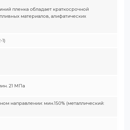
миний пленка обладает краткосрочной
опливных материалов, алифатических
-1)
ин. 21 МПа
чном направлении: мин.150% (металлический: