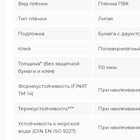
Вид плёнки
Пленка ПВХ
Тип плёнки
Литая
Подложка
Бумага с двухст
Клей
Полиакрилатный
Толщина* (без защитной
110 мкм
бумаги и клея)
Формоустойчивость (FINAT
При наклеивании
TM 14)
Термоустойчивость***
При наклеивании
Устойчивость к морской
При наклеивании
воде (DIN EN ISO 9227)